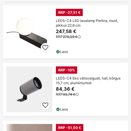
RRP -27,51 €
LEDS-C4 LED laualamp Perlina, must,
pikkus 22,8 cm
247,58 €
RRP
275,09 €
Laos
RRP -10%
LEDS-C4 Eko välisvalgusti, hall, kõrgus
15,7 cm, alumiiniumist
84,36 €
RRP
93,74 €
Laos
RRP -51,50 €