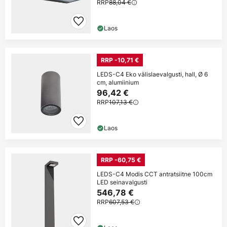
RRP
88,04 €
Laos
RRP -10,71 €
LEDS-C4 Eko välislaevalgusti, hall, Ø 6
cm, alumiinium
96,42 €
RRP
107,13 €
Laos
RRP -60,75 €
LEDS-C4 Modis CCT antratsiitne 100cm
LED seinavalgusti
546,78 €
RRP
607,53 €