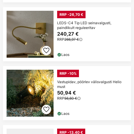
RRP -26,70 €
LEDS-C4 Tip LED seinavalgusti,
paindlikult reguleeritav
240,27 €
RRP
266,97 €
Laos
RRP -10%
Vastupidav, pöörlev välisvalgusti Helio
must
50,94 €
RRP
56,60 €
Laos
RRP -13,40 €