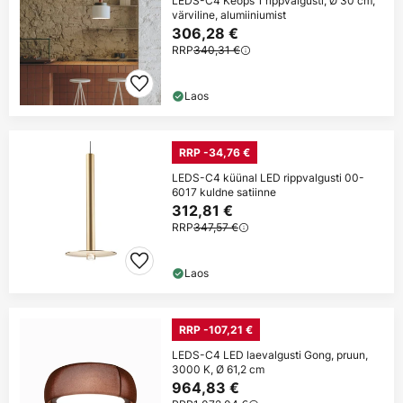
LEDS-C4 Keops 1 rippvalgusti, Ø 30 cm,
värviline, alumiiniumist
306,28 €
RRP
340,31 €
Laos
RRP -34,76 €
LEDS-C4 küünal LED rippvalgusti 00-
6017 kuldne satiinne
312,81 €
RRP
347,57 €
Laos
RRP -107,21 €
LEDS-C4 LED laevalgusti Gong, pruun,
3000 K, Ø 61,2 cm
964,83 €