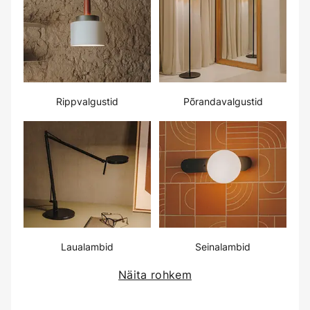
Rippvalgustid
Põrandavalgustid
Laualambid
Seinalambid
Näita rohkem