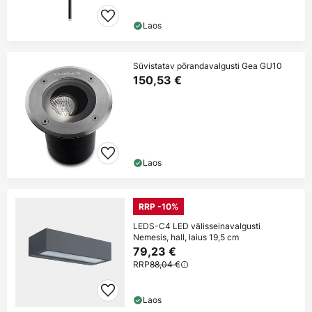
Laos
Süvistatav põrandavalgusti Gea GU10
150,53 €
Laos
RRP -10%
LEDS-C4 LED välisseinavalgusti
Nemesis, hall, laius 19,5 cm
79,23 €
RRP
88,04 €
Laos