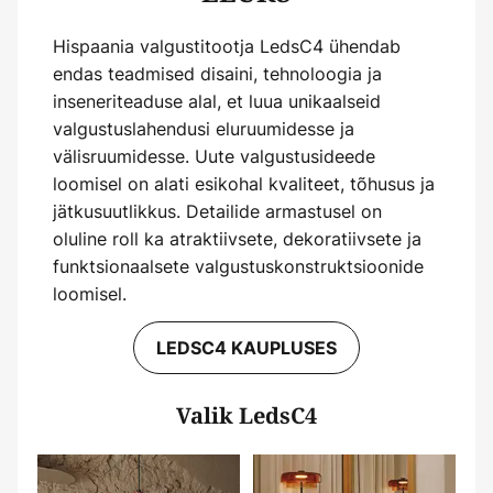
Hispaania valgustitootja LedsC4 ühendab
endas teadmised disaini, tehnoloogia ja
inseneriteaduse alal, et luua unikaalseid
valgustuslahendusi eluruumidesse ja
välisruumidesse. Uute valgustusideede
loomisel on alati esikohal kvaliteet, tõhusus ja
jätkusuutlikkus. Detailide armastusel on
oluline roll ka atraktiivsete, dekoratiivsete ja
funktsionaalsete valgustuskonstruktsioonide
loomisel.
LEDSC4 KAUPLUSES
Valik LedsC4