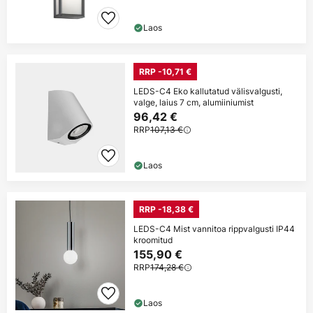
Laos
RRP -10,71 €
LEDS-C4 Eko kallutatud välisvalgusti,
valge, laius 7 cm, alumiiniumist
96,42 €
RRP
107,13 €
Laos
RRP -18,38 €
LEDS-C4 Mist vannitoa rippvalgusti IP44
kroomitud
155,90 €
RRP
174,28 €
Laos