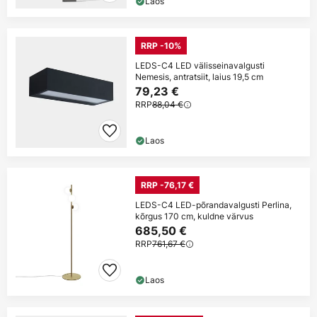
Laos
RRP -10%
LEDS-C4 LED välisseinavalgusti
Nemesis, antratsiit, laius 19,5 cm
79,23 €
RRP
88,04 €
Laos
RRP -76,17 €
LEDS-C4 LED-põrandavalgusti Perlina,
kõrgus 170 cm, kuldne värvus
685,50 €
RRP
761,67 €
Laos