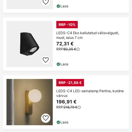
Laos
RRP -10%
LEDS-C4 Eko kallutatud välisvalgusti,
must, laius 7 cm
72,31 €
RRP
80,35 €
Laos
RRP -21,88 €
LEDS-C4 LED-seinalamp Perlina, kuldne
värvus
196,91 €
RRP
218,79 €
Laos