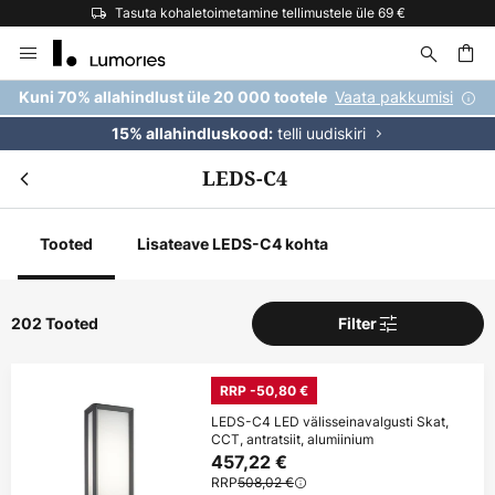
Euroopa suurim kaubamärkide valik
Skip
to
Content
Vaata pakkumisi
Kuni 70% allahindlust üle 20 000 tootele
telli uudiskiri
15% allahindluskood:
LEDS-C4
Tooted
Lisateave LEDS-C4 kohta
202 Tooted
Filter
RRP -50,80 €
LEDS-C4 LED välisseinavalgusti Skat,
CCT, antratsiit, alumiinium
457,22 €
RRP
508,02 €