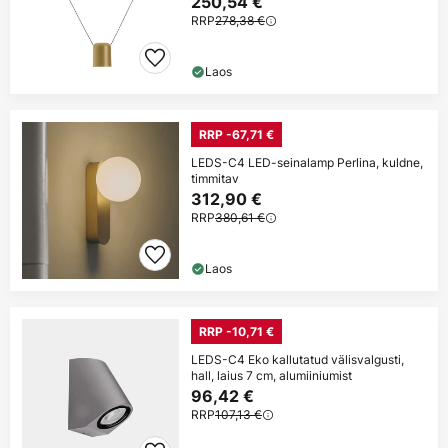
250,54 €
RRP
278,38 €
Laos
RRP -67,71 €
LEDS-C4 LED-seinalamp Perlina, kuldne,
timmitav
312,90 €
RRP
380,61 €
Laos
RRP -10,71 €
LEDS-C4 Eko kallutatud välisvalgusti,
hall, laius 7 cm, alumiiniumist
96,42 €
RRP
107,13 €