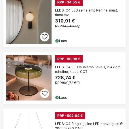
RRP -34,55 €
LEDS-C4 LED seinalamp Perlina, must,
timmitav
310,91 €
RRP
345,46 €
Laos
RRP -80,98 €
LEDS-C4 LED laualamp Levels, Ø 42 cm,
roheline, klaas, CCT
728,74 €
RRP
809,72 €
Laos
RRP -502,84 €
LEDS-C4 Ringikujuline LED rippvalgusti Ø
200cm 930 DALI