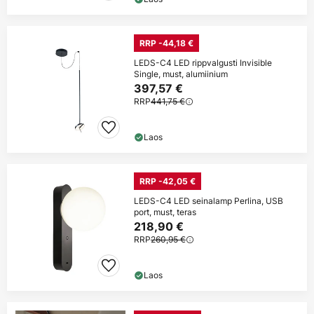
RRP -44,18 €
LEDS-C4 LED rippvalgusti Invisible
Single, must, alumiinium
397,57 €
RRP
441,75 €
Laos
RRP -42,05 €
LEDS-C4 LED seinalamp Perlina, USB
port, must, teras
218,90 €
RRP
260,95 €
Laos