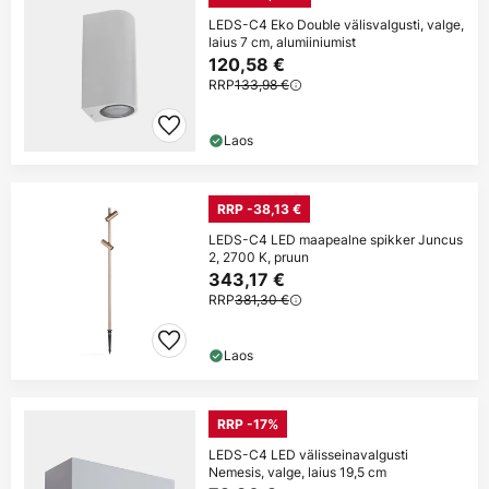
LEDS-C4 Eko Double välisvalgusti, valge,
laius 7 cm, alumiiniumist
120,58 €
RRP
133,98 €
Laos
RRP -38,13 €
LEDS-C4 LED maapealne spikker Juncus
2, 2700 K, pruun
343,17 €
RRP
381,30 €
Laos
RRP -17%
LEDS-C4 LED välisseinavalgusti
Nemesis, valge, laius 19,5 cm