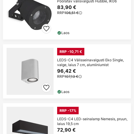
Pööratav välisvalgusti Hubble, IK06
83,90 €
RRP
106,51 €
Laos
RRP -10,71 €
LEDS-C4 Välisseinavalgusti Eko Single,
valge, laius 7 cm, alumiiniumist
96,42 €
RRP
107,13 €
Laos
RRP -17%
LEDS-C4 LED-seinalamp Nemesis, pruun,
laius 19,5 cm
72,90 €