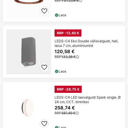
RRP
1 072,04 €
Laos
RRP -13,40 €
LEDS-C4 Eko Double välisvalgusti, hall,
laius 7 cm, alumiiniumist
120,58 €
RRP
133,98 €
Laos
RRP -28,75 €
LEDS-C4 LED laevalgusti Spark single, Ø
24 cm, CCT, timmitav
258,74 €
RRP
287,49 €
Laos