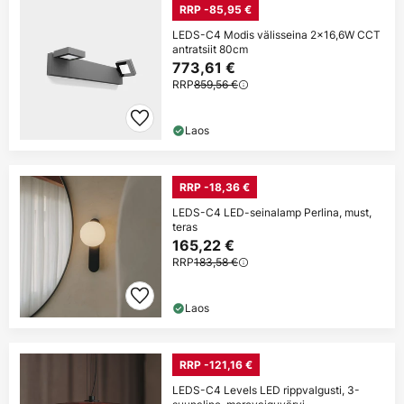
RRP -85,95 €
LEDS-C4 Modis välisseina 2x16,6W CCT
antratsiit 80cm
773,61 €
RRP
859,56 €
Laos
RRP -18,36 €
LEDS-C4 LED-seinalamp Perlina, must,
teras
165,22 €
RRP
183,58 €
Laos
RRP -121,16 €
LEDS-C4 Levels LED rippvalgusti, 3-