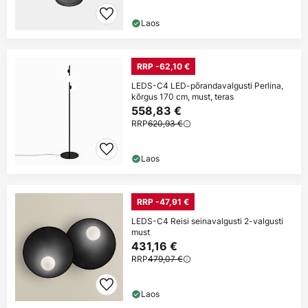
Laos
RRP -62,10 €
LEDS-C4 LED-põrandavalgusti Perlina,
kõrgus 170 cm, must, teras
558,83 €
RRP
620,93 €
Laos
RRP -47,91 €
LEDS-C4 Reisi seinavalgusti 2-valgusti
must
431,16 €
RRP
479,07 €
Laos