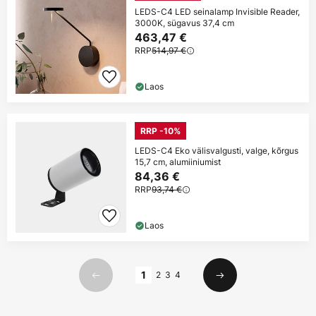
LEDS-C4 LED seinalamp Invisible Reader,
3000K, sügavus 37,4 cm
463,47 €
RRP
514,97 €
Laos
RRP -10%
LEDS-C4 Eko välisvalgusti, valge, kõrgus
15,7 cm, alumiiniumist
84,36 €
RRP
93,74 €
Laos
Lehekülg
1
2
3
4
Eelmine
Järgmine