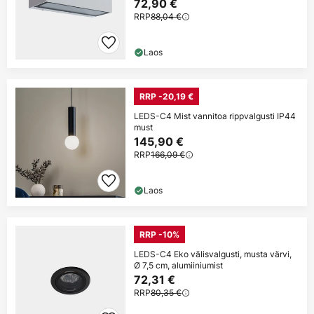
72,90 €
RRP
88,04 €
Laos
RRP -20,19 €
LEDS-C4 Mist vannitoa rippvalgusti IP44
must
145,90 €
RRP
166,09 €
Laos
RRP -10%
LEDS-C4 Eko välisvalgusti, musta värvi,
Ø 7,5 cm, alumiiniumist
72,31 €
RRP
80,35 €