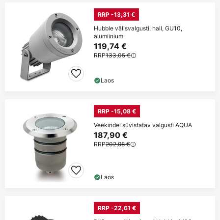
RRP -13,31 €
Hubble välisvalgusti, hall, GU10,
alumiinium
119,74 €
RRP
133,05 €
Laos
RRP -15,08 €
Veekindel süvistatav valgusti AQUA
187,90 €
RRP
202,98 €
Laos
RRP -22,61 €