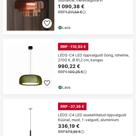
suunaline, merevaiguvärvi
1 090,38 €
RRP
1 211,54 €
Laos
RRP -110,03 €
LEDS-C4 LED rippvalgusti Gong, roheline,
2700 K, Ø 61,2 cm, kangas
990,22 €
RRP
1 100,25 €
Laos
RRP -37,36 €
LEDS-C4 LED sisseehitatud rippvalgusti
Küünal, must, 1-valgusti, alumiinium
336,19 €
RRP
373,55 €