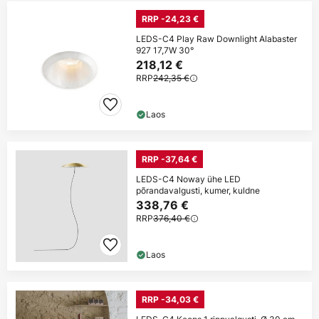
RRP -24,23 €
LEDS-C4 Play Raw Downlight Alabaster
927 17,7W 30°
218,12 €
RRP
242,35 €
Laos
RRP -37,64 €
LEDS-C4 Noway ühe LED
põrandavalgusti, kumer, kuldne
338,76 €
RRP
376,40 €
Laos
RRP -34,03 €