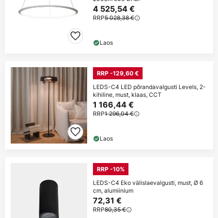
4 525,54 €
RRP
5 028,38 €
Laos
RRP -129,60 €
LEDS-C4 LED põrandavalgusti Levels, 2-
kihiline, must, klaas, CCT
1 166,44 €
RRP
1 296,04 €
Laos
RRP -10%
LEDS-C4 Eko välislaevalgusti, must, Ø 6
cm, alumiinium
72,31 €
RRP
80,35 €