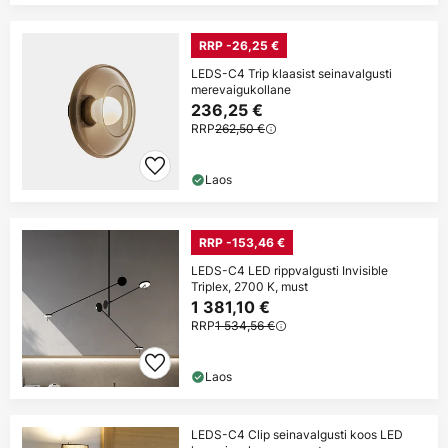
RRP -26,25 €
LEDS-C4 Trip klaasist seinavalgusti
merevaigukollane
236,25 €
RRP
262,50 €
Laos
RRP -153,46 €
LEDS-C4 LED rippvalgusti Invisible
Triplex, 2700 K, must
1 381,10 €
RRP
1 534,56 €
Laos
LEDS-C4 Clip seinavalgusti koos LED