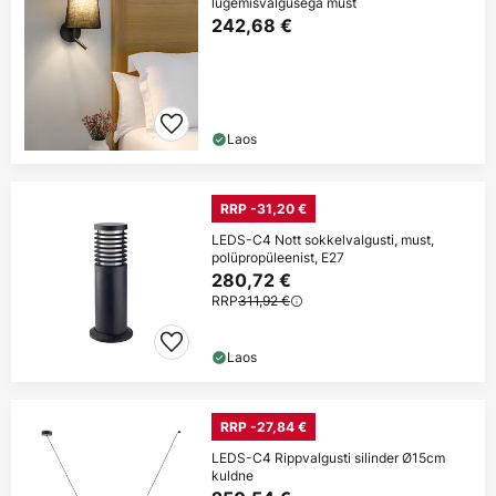
lugemisvalgusega must
242,68 €
Laos
RRP -31,20 €
LEDS-C4 Nott sokkelvalgusti, must,
polüpropüleenist, E27
280,72 €
RRP
311,92 €
Laos
RRP -27,84 €
LEDS-C4 Rippvalgusti silinder Ø15cm
kuldne