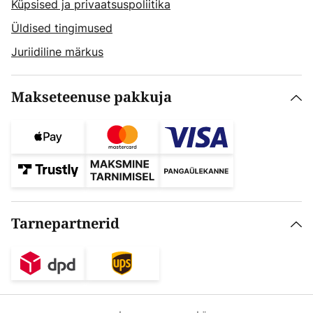
Küpsised ja privaatsuspoliitika
Üldised tingimused
Juriidiline märkus
Makseteenuse pakkuja
Tarnepartnerid