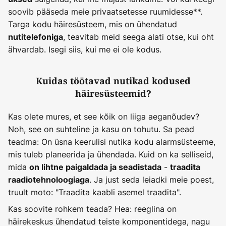
soovib pääseda meie privaatsetesse ruumidesse**.
Targa kodu häiresüsteem, mis on ühendatud
, teavitab meid seega alati otse, kui oht
nutitelefoniga
ähvardab. Isegi siis, kui me ei ole kodus.
Kuidas töötavad nutikad kodused
häiresüsteemid?
Kas olete mures, et see kõik on liiga aeganõudev?
Noh, see on suhteline ja kasu on tohutu. Sa pead
teadma: On üsna keerulisi nutika kodu alarmsüsteeme,
mis tuleb planeerida ja ühendada. Kuid on ka selliseid,
mida
-
on lihtne paigaldada ja seadistada
traadita
. Ja just seda leiadki meie poest,
raadiotehnoloogiaga
truult moto: "Traadita kaabli asemel traadita".
Kas soovite rohkem teada? Hea: reeglina on
häirekeskus ühendatud teiste komponentidega, nagu