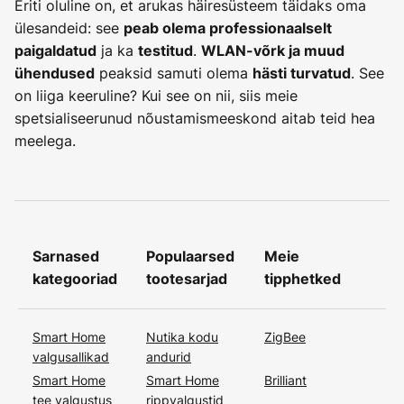
Eriti oluline on, et arukas häiresüsteem täidaks oma
ülesandeid: see
peab olema professionaalselt
ja ka
.
paigaldatud
testitud
WLAN-võrk ja muud
peaksid samuti olema
. See
ühendused
hästi turvatud
on liiga keeruline? Kui see on nii, siis meie
spetsialiseerunud nõustamismeeskond aitab teid hea
meelega.
Sarnased
Populaarsed
Meie
kategooriad
tootesarjad
tipphetked
Smart Home
Nutika kodu
ZigBee
valgusallikad
andurid
Smart Home
Smart Home
Brilliant
tee valgustus
rippvalgustid