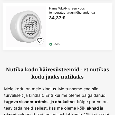
Hama WLAN sireen koos
temperatuuri/ruumiõhu anduriga
34,37 €
Laos
Nutika kodu häiresüsteemid - et nutikas
kodu jääks nutikaks
Meie kodu on meie kindlus. Me tunneme end siin
turvaliselt ja kindlalt. Eriti kui me oleme paigaldanud
. Kõige parem on
tugeva sissemurdmis- ja ohukaitse
teavitada meid sellest, kas me oleme kõik
aknad ja
sulgenud, kui me majast lahkume. Või kui keegi
uksed