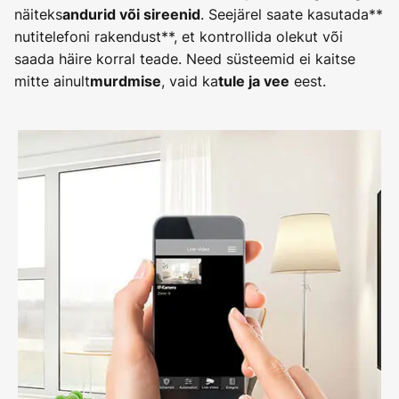
näiteks
. Seejärel saate kasutada**
andurid või sireenid
nutitelefoni rakendust**, et kontrollida olekut või
saada häire korral teade. Need süsteemid ei kaitse
mitte ainult
, vaid ka
eest.
murdmise
tule ja vee