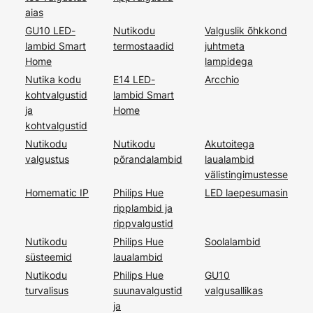
aias
GU10 LED-
Nutikodu
Valguslik õhkkond
lambid Smart
termostaadid
juhtmeta
Home
lampidega
Nutika kodu
E14 LED-
Arcchio
kohtvalgustid
lambid Smart
ja
Home
kohtvalgustid
Nutikodu
Nutikodu
Akutoitega
valgustus
põrandalambid
laualambid
välistingimustesse
Homematic IP
Philips Hue
LED laepesumasin
ripplambid ja
rippvalgustid
Nutikodu
Philips Hue
Soolalambid
süsteemid
laualambid
Nutikodu
Philips Hue
GU10
turvalisus
suunavalgustid
valgusallikas
ja