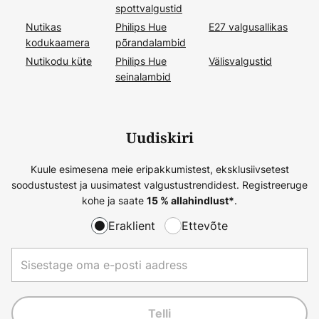
spottvalgustid
Nutikas
Philips Hue
E27 valgusallikas
kodukaamera
põrandalambid
Nutikodu küte
Philips Hue
Välisvalgustid
seinalambid
Uudiskiri
Kuule esimesena meie eripakkumistest, eksklusiivsetest
soodustustest ja uusimatest valgustustrendidest. Registreeruge
kohe ja saate
.
15 % allahindlust*
Eraklient
Ettevõte
Telli