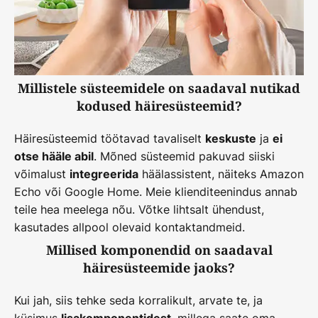
Millistele süsteemidele on saadaval nutikad
kodused häiresüsteemid?
Häiresüsteemid töötavad tavaliselt
ja
keskuste
ei
. Mõned süsteemid pakuvad siiski
otse hääle abil
võimalust
häälassistent, näiteks Amazon
integreerida
Echo või Google Home. Meie klienditeenindus annab
teile hea meelega nõu. Võtke lihtsalt ühendust,
kasutades allpool olevaid kontaktandmeid.
Millised komponendid on saadaval
häiresüsteemide jaoks?
Kui jah, siis tehke seda korralikult, arvate te, ja