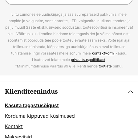
Liitu Lumories.ee uudiskirjaga ja saa suurepäraseid pakkumisi meie
lampide ja valgustite, ventilaatorite, LED-valgustite, nutikodu toodete ja
palju muud! Saate eksklusiivseid soodustusi, tootesoovitusi ja inspireerivat
sisu. Väärtusliku kliendina hindame teie tagasisidet ja võime pärast ostu
sooritamist pöörduda teie poole tooteülevaate saamiseks. Võite igal ajal
tellimuse tühistada, klõpsates iga uudiskirja lõpus oleval tellimuse
tühistamise lingil või saates meile sõnumi meie
kontaktvormi
kaudu.
Lisateavet leiate meie
privaatsuspoliitikast
.
*Miinimumtellimuse väärtus 99 €, ei kehti nende
tootjate
puhul.
Klienditeenindus
Kasuta tagastusõigust
Korduma kippuvad küsimused
Kontakt
Makseviisid