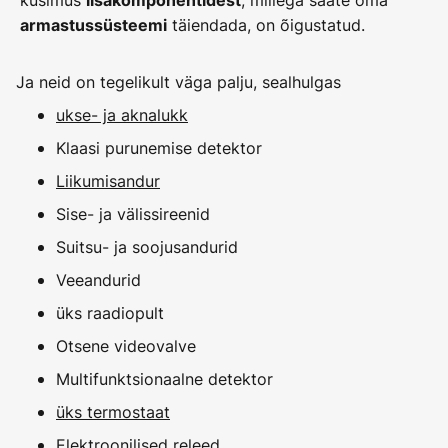
küsimus
, millega saate oma
lisakomponentidest
täiendada, on õigustatud.
armastussüsteemi
Ja neid on tegelikult väga palju, sealhulgas
ukse- ja aknalukk
Klaasi purunemise detektor
Liikumisandur
Sise- ja välissireenid
Suitsu- ja soojusandurid
Veeandurid
üks raadiopult
Otsene videovalve
Multifunktsionaalne detektor
üks termostaat
Elektroonilised releed