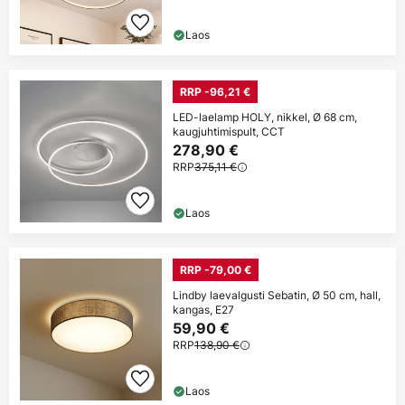
Laos
RRP -96,21 €
LED-laelamp HOLY, nikkel, Ø 68 cm,
kaugjuhtimispult, CCT
278,90 €
RRP
375,11 €
Laos
RRP -79,00 €
Lindby laevalgusti Sebatin, Ø 50 cm, hall,
kangas, E27
59,90 €
RRP
138,90 €
Laos