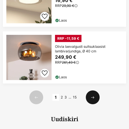
16,90 €
RRP
29,90 €
Laos
RRP -11,59 €
Olivia laevalgusti suitsuklaasist
lambivarjundiga, Ø 40 cm
249,90 €
RRP
261,49 €
Laos
Lehekülg
1
2
3
...
15
Eelmine
Järgmine
Uudiskiri