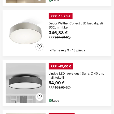
Laos
RRP -18,23 €
Decor Walther Conect LED laevalgusti
Ø32cm nikkel
346,33 €
RRP
364,56 €
Tarneaeg: 9 - 13 päeva
RRP -49,00 €
Lindby LED laevalgusti Saira, Ø 40 cm,
hall, tekstiil
54,90 €
RRP
103,90 €
Laos