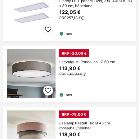
Lindby LED-paneel Livel, 2 tk, 4000 K, 80
x 30 cm, hõbedane
122,05 €
RRP
257,18 €
Laos
RRP -20,00 €
Laevalgusti Rondo, hall Ø 60 cm
113,90 €
RRP
133,90 €
Laos
RRP -79,00 €
Laelamp Pastell Trio Ø 45 cm
roosa/hall/helehall
118,90 €