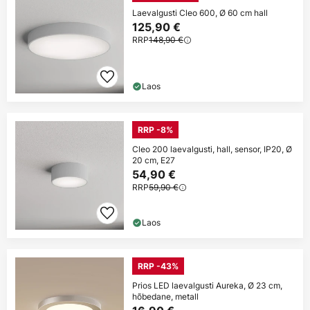
Laevalgusti Cleo 600, Ø 60 cm hall
125,90 €
RRP
148,90 €
Laos
RRP -8%
Cleo 200 laevalgusti, hall, sensor, IP20, Ø
20 cm, E27
54,90 €
RRP
59,90 €
Laos
RRP -43%
Prios LED laevalgusti Aureka, Ø 23 cm,
hõbedane, metall