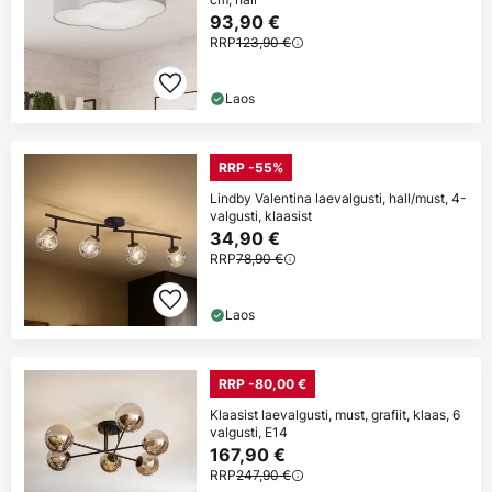
93,90 €
RRP
123,90 €
Laos
RRP -55%
Lindby Valentina laevalgusti, hall/must, 4-
valgusti, klaasist
34,90 €
RRP
78,90 €
Laos
RRP -80,00 €
Klaasist laevalgusti, must, grafiit, klaas, 6
valgusti, E14
167,90 €
RRP
247,90 €