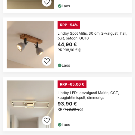
Laos
RRP -54%
Lindby Spot Mitis, 30 cm, 2-valgusti, hall,
puit, betoon, GU10
44,90 €
RRP
98,90 €
Laos
RRP -65,00 €
Lindby LED-laevalgusti Mairin, CCT,
kaugjuhtimispult, dimmeriga
93,90 €
RRP
158,90 €
Laos