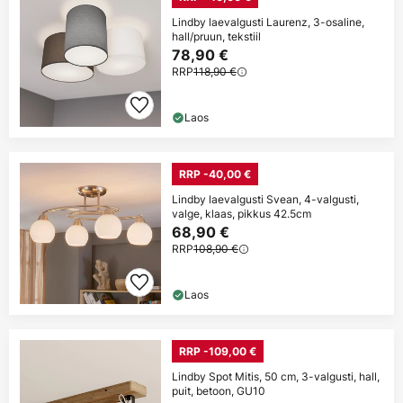
Lindby laevalgusti Laurenz, 3-osaline,
hall/pruun, tekstiil
78,90 €
RRP
118,90 €
Laos
RRP -40,00 €
Lindby laevalgusti Svean, 4-valgusti,
valge, klaas, pikkus 42.5cm
68,90 €
RRP
108,90 €
Laos
RRP -109,00 €
Lindby Spot Mitis, 50 cm, 3-valgusti, hall,
puit, betoon, GU10