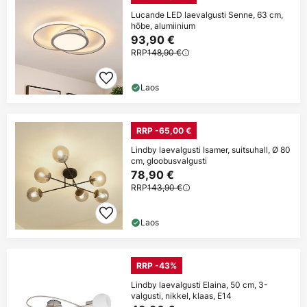
Lucande LED laevalgusti Senne, 63 cm,
hõbe, alumiinium
93,90 €
RRP
148,90 €
Laos
RRP -65,00 €
Lindby laevalgusti Isamer, suitsuhall, Ø 80
cm, gloobusvalgusti
78,90 €
RRP
143,90 €
Laos
RRP -43%
Lindby laevalgusti Elaina, 50 cm, 3-
valgusti, nikkel, klaas, E14