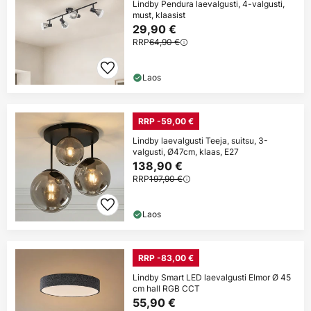
Lindby Pendura laevalgusti, 4-valgusti,
must, klaasist
29,90 €
RRP
64,90 €
Laos
RRP -59,00 €
Lindby laevalgusti Teeja, suitsu, 3-
valgusti, Ø47cm, klaas, E27
138,90 €
RRP
197,90 €
Laos
RRP -83,00 €
Lindby Smart LED laevalgusti Elmor Ø 45
cm hall RGB CCT
55,90 €