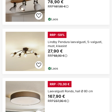
78,90 €
RRP
187,90 €
Laos
RRP -59%
Lindby Pendura laevalgusti, 5-valgusti,
must, klaasist
27,90 €
RRP
68,90 €
Laos
RRP -70,00 €
Laevalgusti Rondo, hall Ø 80 cm
167,90 €
RRP
237,90 €