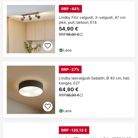
RRP -44%
Lindby Filiz valgusti, 3-valgusti, 47 cm
pikk, puit, betoon, E14
54,90 €
RRP
98,90 €
Laos
RRP -27%
Lindby laevalgusti Sebatin, Ø 40 cm, hall,
kangas, E27
64,90 €
RRP
88,90 €
Laos
RRP -135,13 €