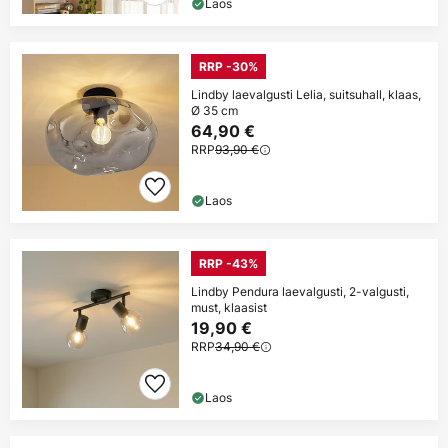
Laos
RRP -30%
Lindby laevalgusti Lelia, suitsuhall, klaas,
Ø 35 cm
64,90 €
RRP
93,90 €
Laos
RRP -43%
Lindby Pendura laevalgusti, 2-valgusti,
must, klaasist
19,90 €
RRP
34,90 €
Laos