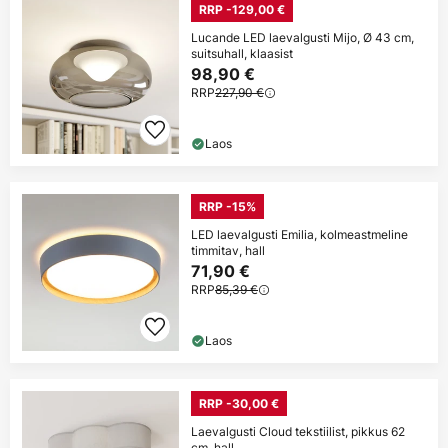
RRP -129,00 €
Lucande LED laevalgusti Mijo, Ø 43 cm,
suitsuhall, klaasist
98,90 €
RRP
227,90 €
Laos
RRP -15%
LED laevalgusti Emilia, kolmeastmeline
timmitav, hall
71,90 €
RRP
85,39 €
Laos
RRP -30,00 €
Laevalgusti Cloud tekstiilist, pikkus 62
cm, hall