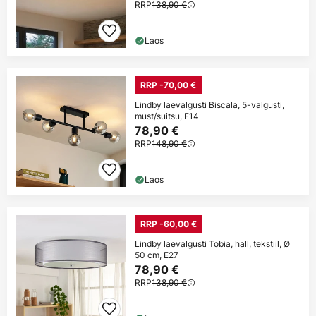
RRP
138,90 €
Laos
RRP -70,00 €
Lindby laevalgusti Biscala, 5-valgusti,
must/suitsu, E14
78,90 €
RRP
148,90 €
Laos
RRP -60,00 €
Lindby laevalgusti Tobia, hall, tekstiil, Ø
50 cm, E27
78,90 €
RRP
138,90 €