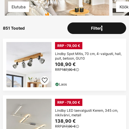
Elutuba
Köök
851 Tooted
Filter
1
RRP -79,00 €
Lindby Spot Mitis, 70 cm, 4-valgusti, hall,
puit, betoon, GU10
108,90 €
RRP
187,90 €
Laos
RRP -79,00 €
Lindby LED laevalgusti Kerem, 345 cm,
niklivärvi, metall
138,90 €
RRP
217,90 €