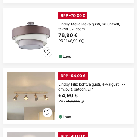
RRP -70,00 €
Lindby Melia laevalgusti, pruun/hall,
tekstiil, Ø 56cm
78,90 €
RRP
148,90 €
Laos
RRP -54,00 €
Lindby Filiz kohtvalgusti, 4-valgusti, 77
cm, puit, betoon, E14
64,90 €
RRP
118,90 €
Laos
RRP -40,00 €