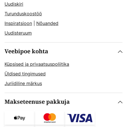
Uudiskiri
Turunduskoostöö
Inspiratsioon
|
Nõuanded
Uudisteruum
Veebipoe kohta
Küpsised ja privaatsuspoliitika
Üldised tingimused
Juriidiline märkus
Makseteenuse pakkuja