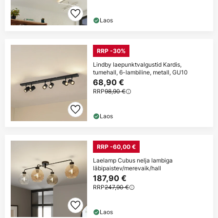
Laos
RRP -30%
Lindby laepunktvalgustid Kardis,
tumehall, 6-lambiline, metall, GU10
68,90 €
RRP
98,90 €
Laos
RRP -60,00 €
Laelamp Cubus nelja lambiga
läbipaistev/merevaik/hall
187,90 €
RRP
247,90 €
Laos