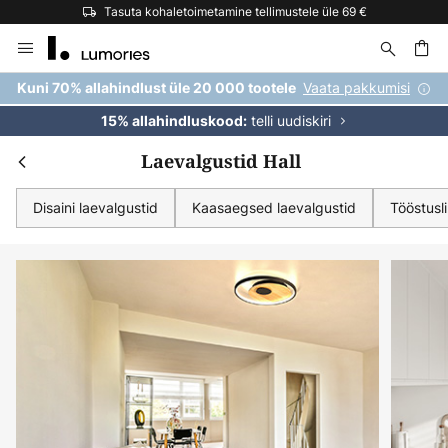
Tasuta kohaletoimetamine tellimustele üle 69 €
Skip
to
Content
Vaata pakkumisi
Kuni 70% allahindlust üle 20 000 tootele
telli uudiskiri
15% allahindluskood:
Laevalgustid Hall
Disaini laevalgustid
Kaasaegsed laevalgustid
Tööstusl