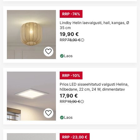
RRP -74%
Lindby Helin laevalgusti, hall, kangas, Ø
35 cm
19,90 €
RRP
78,90 €
Laos
RRP -10%
Prios LED sisseehitatud valgusti Helina,
hõbedane, 22 cm, 24 W, dimmerdatav
17,90 €
RRP
19,90 €
Laos
RRP -23,00 €