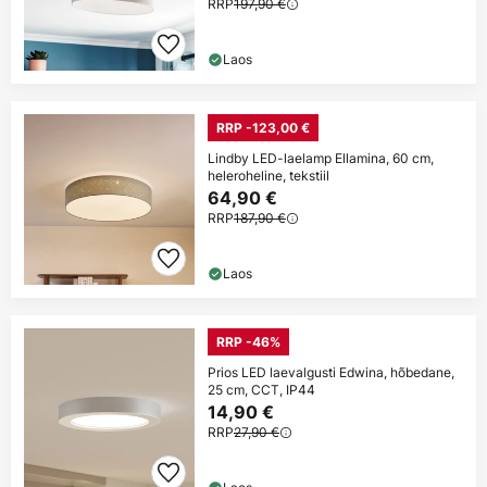
RRP
197,90 €
Laos
RRP -123,00 €
Lindby LED-laelamp Ellamina, 60 cm,
heleroheline, tekstiil
64,90 €
RRP
187,90 €
Laos
RRP -46%
Prios LED laevalgusti Edwina, hõbedane,
25 cm, CCT, IP44
14,90 €
RRP
27,90 €