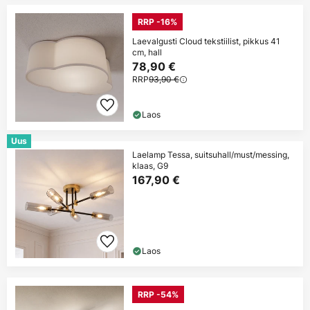
RRP -16%
Laevalgusti Cloud tekstiilist, pikkus 41
cm, hall
78,90 €
RRP
93,90 €
Laos
Uus
Laelamp Tessa, suitsuhall/must/messing,
klaas, G9
167,90 €
Laos
RRP -54%