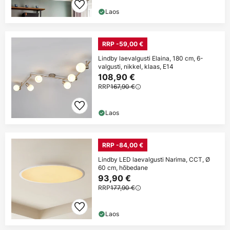
Laos
RRP -59,00 €
Lindby laevalgusti Elaina, 180 cm, 6-
valgusti, nikkel, klaas, E14
108,90 €
RRP
167,90 €
Laos
RRP -84,00 €
Lindby LED laevalgusti Narima, CCT, Ø
60 cm, hõbedane
93,90 €
RRP
177,90 €
Laos