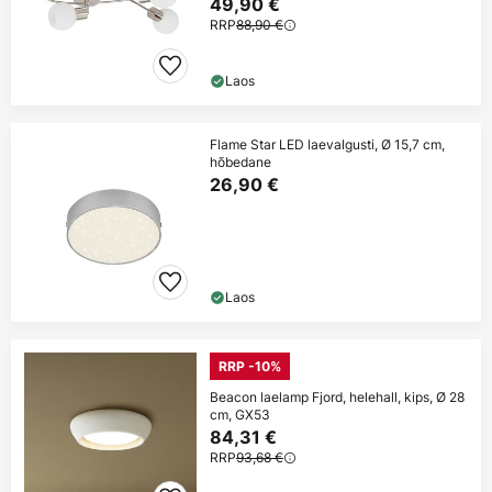
49,90 €
RRP
88,90 €
Laos
Flame Star LED laevalgusti, Ø 15,7 cm,
hõbedane
26,90 €
Laos
RRP -10%
Beacon laelamp Fjord, helehall, kips, Ø 28
cm, GX53
84,31 €
RRP
93,68 €