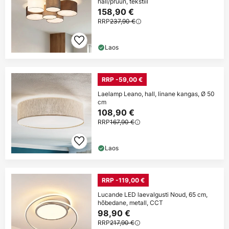
hall/pruun, tekstiil
158,90 €
RRP
237,90 €
Laos
RRP -59,00 €
Laelamp Leano, hall, linane kangas, Ø 50
cm
108,90 €
RRP
167,90 €
Laos
RRP -119,00 €
Lucande LED laevalgusti Noud, 65 cm,
hõbedane, metall, CCT
98,90 €
RRP
217,90 €