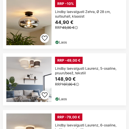
RRP -10%
Lindby laevalgusti Zehra, Ø 28 cm,
suitsuhall, klaasist
44,90 €
RRP
49,90 €
Laos
RRP -49,00 €
Lindby laevalgusti Laurenz, 5-osaline,
pruun/beež, tekstiil
148,90 €
RRP
197,90 €
Laos
RRP -79,00 €
Lindby laevalgusti Laurenz, 6-osaline,