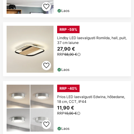
Laos
RRP -59%
Lindby LED laevalgusti Romilda, hall, puit,
37 cm laiune
27,90 €
RRP
68,90 €
Laos
RRP -40%
Prios LED laevalgusti Edwina, hõbedane,
18 cm, CCT, IP44
11,90 €
RRP
19,90 €
Laos