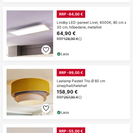
RRP -64,00 €
Lindby LED-paneel Livel, 4000K, 80 cm x
30 cm, hõbedane, metallist
64,90 €
RRP
128,90 €
Laos
RRP -99,00 €
Laelamp Pastell Trio Ø 60 cm
sinep/hall/helehall
158,90 €
RRP
257,90 €
Laos
RRP -55,00 €