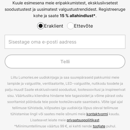
Kuule esimesena meie eripakkumistest, eksklusiivsetest
soodustustest ja uusimatest valgustustrendidest. Registreeruge
kohe ja saate
.
15 % allahindlust*
Eraklient
Ettevõte
Telli
Liitu Lumories.ee uudiskirjaga ja saa suurepäraseid pakkumisi meie
lampide ja valgustite, ventilaatorite, LED-valgustite, nutikodu toodete ja
palju muud! Saate eksklusiivseid soodustusi, tootesoovitusi ja inspireerivat
sisu. Väärtusliku kliendina hindame teie tagasisidet ja võime pärast ostu
sooritamist pöörduda teie poole tooteülevaate saamiseks. Võite igal ajal
tellimuse tühistada, klõpsates iga uudiskirja lõpus oleval tellimuse
tühistamise lingil või saates meile sõnumi meie
kontaktvormi
kaudu.
Lisateavet leiate meie
privaatsuspoliitikast
.
*Miinimumtellimuse väärtus 99 €, ei kehti nende
tootjate
puhul.