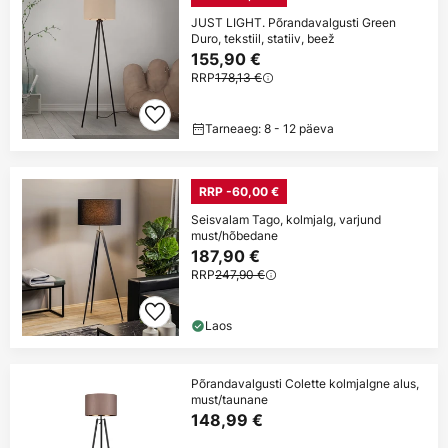
JUST LIGHT. Põrandavalgusti Green
Duro, tekstiil, statiiv, beež
155,90 €
RRP
178,13 €
Tarneaeg: 8 - 12 päeva
RRP -60,00 €
Seisvalam Tago, kolmjalg, varjund
must/hõbedane
187,90 €
RRP
247,90 €
Laos
Põrandavalgusti Colette kolmjalgne alus,
must/taunane
148,99 €