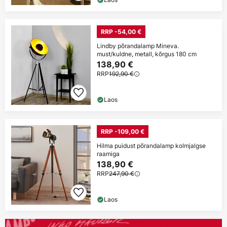
RRP -54,00 €
Lindby põrandalamp Mineva.
must/kuldne, metall, kõrgus 180 cm
138,90 €
RRP
192,90 €
Laos
RRP -109,00 €
Hilma puidust põrandalamp kolmjalgse
raamiga
138,90 €
RRP
247,90 €
Laos