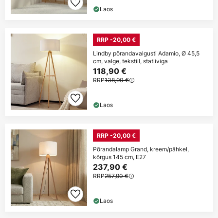
Laos
RRP -20,00 €
Lindby põrandavalgusti Adamio, Ø 45,5
cm, valge, tekstiil, statiiviga
118,90 €
RRP
138,90 €
Laos
RRP -20,00 €
Põrandalamp Grand, kreem/pähkel,
kõrgus 145 cm, E27
237,90 €
RRP
257,90 €
Laos