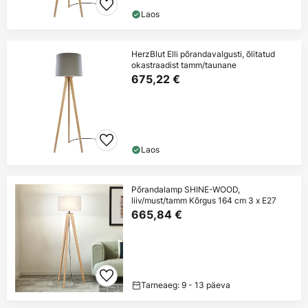
Laos
HerzBlut Elli põrandavalgusti, õlitatud
okastraadist tamm/taunane
675,22 €
Laos
Põrandalamp SHINE-WOOD,
liiv/must/tamm Kõrgus 164 cm 3 x E27
665,84 €
Tarneaeg: 9 - 13 päeva