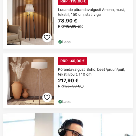
RRP -119,00 €
Lucande põrandavalgusti Amona, must,
tekstiil, 150 cm, statiiviga
78,90 €
RRP
197,90 €
Laos
RRP -40,00 €
Põrandavalgusti Boho, beež/pruun/puit,
tekstiil/puit, 140 cm
217,90 €
RRP
257,90 €
Laos