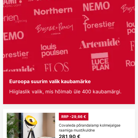
Euroopa suurim valik kaubamärke
Hiiglaslik valik, mis hõlmab üle 400 kaubamärgi.
RRP -29,66 €
Covaleda põrandalamp kolmejalgse
raamiga must/kuldne
281,90 €