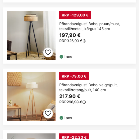
RRP -129,00 €
Põrandavalgusti Boho, pruun/must,
tekstiil/metall, kõrgus 145 cm
197,90 €
RRP
326,90 €
Laos
RRP -79,00 €
Põrandavalgusti Boho, valge/puit,
tekstiil/rotang/puit, 140 cm
217,90 €
RRP
296,90 €
Laos
RRP -22,23 €