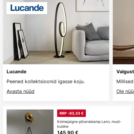
Lucande
Valgust
Peened kollektsioonid igasse koju.
Millise
Avasta nüüd
Ole nüü
RRP -83,33 €
Kolmejalgne põrandalamp Lenn, must-
kuldne
145,90 €