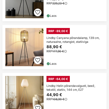
RRP
229,23 €
Laos
RRP -89,00 €
Lindby Canyana põrandalamp, 139 cm,
naturaalne, rotangist, statiiviga
88,90 €
RRP
177,90 €
Laos
RRP -64,00 €
Lindby Helin põrandavalgusti, beež,
tekstiil, statiiv, 144 cm, E27
44,90 €
RRP
108,90 €