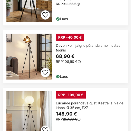
RRP
311,56 €
Laos
RRP -40,00 €
Devon kolmjalgne põrandalamp mustas
toonis
68,90 €
RRP
108,90 €
Laos
RRP -109,00 €
Lucande põrandavalgusti Kestralia, valge,
klaas, Ø 35 cm, E27
148,90 €
RRP
257,90 €