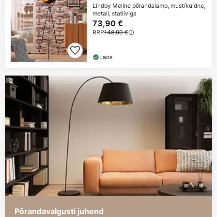
Lindby Meline põrandalamp, must/kuldne,
metall, statiiviga
73,90 €
RRP
148,90 €
Laos
Põrandavalgusti juhend