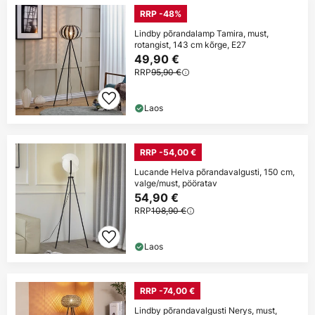
RRP -48%
Lindby põrandalamp Tamira, must,
rotangist, 143 cm kõrge, E27
49,90 €
RRP
95,90 €
Laos
RRP -54,00 €
Lucande Helva põrandavalgusti, 150 cm,
valge/must, pööratav
54,90 €
RRP
108,90 €
Laos
RRP -74,00 €
Lindby põrandavalgusti Nerys, must,