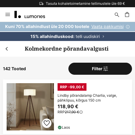
Tasuta kohaletoimetamine tellimustele üle 69 €
Skip
to
Content
Vaata pakkumisi
Kuni 70% allahindlust üle 20 000 tootele
telli uudiskiri
15% allahindluskood:
Kolmekordne põrandavalgusti
142 Tooted
Filter
RRP -99,00 €
Lindby põrandalamp Charlia, valge,
pähklipuu, kõrgus 150 cm
118,90 €
RRP
217,90 €
Laos