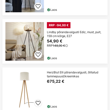
Laos
RRP -94,00 €
Lindby põrandavalgusti Ediz, must, puit,
159 cm kõrge, E27
54,90 €
RRP
148,90 €
Laos
HerzBlut Elli põrandavalgusti, õlitatud
tammepuust/kreemikas
675,22 €
Laos