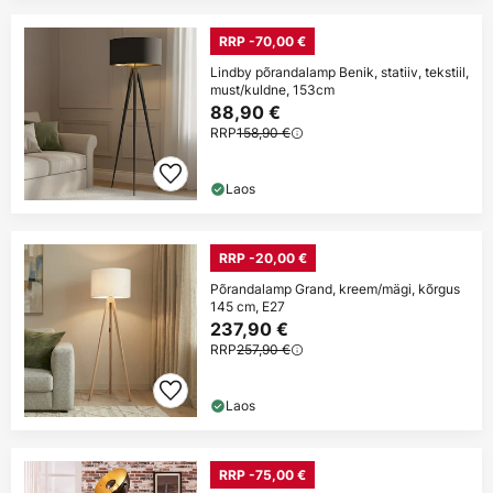
RRP -70,00 €
Lindby põrandalamp Benik, statiiv, tekstiil,
must/kuldne, 153cm
88,90 €
RRP
158,90 €
Laos
RRP -20,00 €
Põrandalamp Grand, kreem/mägi, kõrgus
145 cm, E27
237,90 €
RRP
257,90 €
Laos
RRP -75,00 €