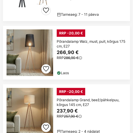
Tarneaeg: 7 - 11 päeva
RRP -20,00 €
Põrandalamp Walz, must, puit, kõrgus 175
cm, E27
266,90 €
RRP
286,90 €
Laos
RRP -20,00 €
Põrandalamp Grand, beež/pähkelpuu,
kõrgus 145 cm, E27
237,90 €
RRP
257,90 €
Tarneaeg: 2 - 4 nädalat