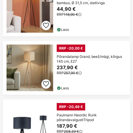
bambus, Ø 31,5 cm, statiiviga
44,90 €
RRP
118,90 €
Laos
RRP -20,00 €
Põrandalamp Grand, beež/mägi, kõrgus
145 cm, E27
237,90 €
RRP
257,90 €
Laos
RRP -20,49 €
Paulmann Neordic Rurik
põrandavalgustiTripod
187,90 €
RRP
208,39 €