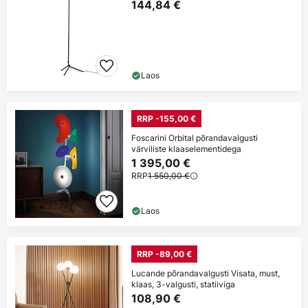
144,84 €
Laos
RRP -155,00 €
Foscarini Orbital põrandavalgusti
värviliste klaaselementidega
1 395,00 €
RRP
1 550,00 €
Laos
RRP -89,00 €
Lucande põrandavalgusti Visata, must,
klaas, 3-valgusti, statiiviga
108,90 €