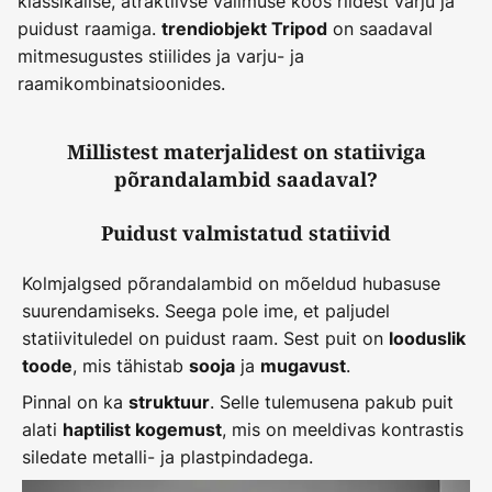
klassikalise, atraktiivse välimuse koos riidest varju ja
puidust raamiga.
on saadaval
trendiobjekt Tripod
mitmesugustes stiilides ja varju- ja
raamikombinatsioonides.
Millistest materjalidest on statiiviga
põrandalambid saadaval?
Puidust valmistatud statiivid
Kolmjalgsed põrandalambid on mõeldud hubasuse
suurendamiseks. Seega pole ime, et paljudel
statiivituledel on puidust raam. Sest puit on
looduslik
, mis tähistab
ja
.
toode
sooja
mugavust
Pinnal on ka
. Selle tulemusena pakub puit
struktuur
alati
, mis on meeldivas kontrastis
haptilist kogemust
siledate metalli- ja plastpindadega.