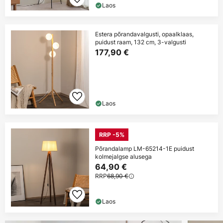
Laos
Estera põrandavalgusti, opaalklaas,
puidust raam, 132 cm, 3-valgusti
177,90 €
Laos
RRP -5%
Põrandalamp LM-65214-1E puidust
kolmejalgse alusega
64,90 €
RRP
68,90 €
Laos