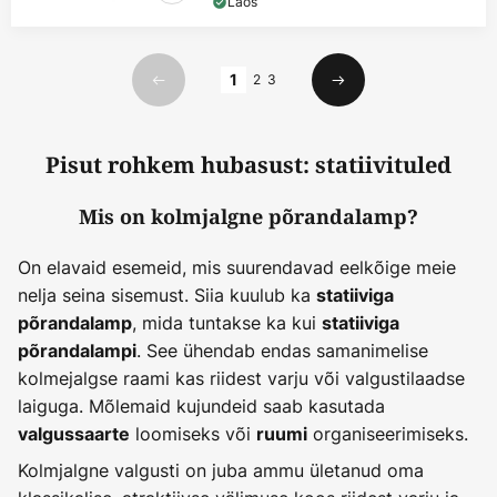
Laos
Lehekülg
1
2
3
Eelmine
Järgmine
Pisut rohkem hubasust: statiivituled
Mis on kolmjalgne põrandalamp?
On elavaid esemeid, mis suurendavad eelkõige meie
nelja seina sisemust. Siia kuulub ka
statiiviga
, mida tuntakse ka kui
põrandalamp
statiiviga
. See ühendab endas samanimelise
põrandalampi
kolmejalgse raami kas riidest varju või valgustilaadse
laiguga. Mõlemaid kujundeid saab kasutada
loomiseks või
organiseerimiseks.
valgussaarte
ruumi
Kolmjalgne valgusti on juba ammu ületanud oma