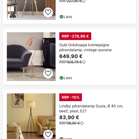
RRP
227,90 €
Laos
RRP -278,86 €
Gubi Gräshoppa kolmejalgne
põrandalamp, vintage-punane
649,90 €
RRP
928,76 €
Laos
RRP -15%
Lindby põrandalamp Soula, Ø 40 cm,
beež, plast, E27
83,90 €
RRP
98,90 €
Laos