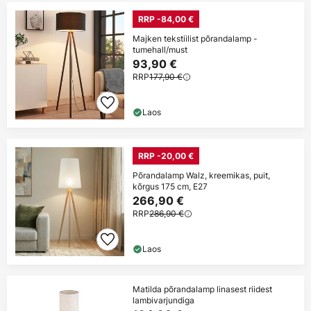
RRP -84,00 €
Majken tekstiilist põrandalamp -
tumehall/must
93,90 €
RRP
177,90 €
Laos
RRP -20,00 €
Põrandalamp Walz, kreemikas, puit,
kõrgus 175 cm, E27
266,90 €
RRP
286,90 €
Laos
Matilda põrandalamp linasest riidest
lambivarjundiga