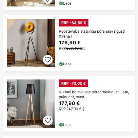
Laos
RRP -83,59 €
Roostevaba statiiviga põrandavalgusti
Xirena I
176,90 €
RRP
260,49 €
Laos
RRP -70,00 €
Quitani kolmjalgne põrandavalgusti Jata,
puidutint, must
177,90 €
RRP
247,90 €
Laos