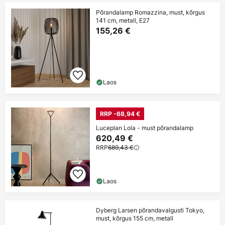
Põrandalamp Romazzina, must, kõrgus
141 cm, metall, E27
155,26 €
Laos
RRP -68,94 €
Luceplan Lola - must põrandalamp
620,49 €
RRP
689,43 €
Laos
Dyberg Larsen põrandavalgusti Tokyo,
must, kõrgus 155 cm, metall