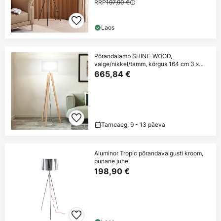
RRP
197,90 €
Laos
Põrandalamp SHINE-WOOD,
valge/nikkel/tamm, kõrgus 164 cm 3 x
E27
665,84 €
Tarneaeg: 9 - 13 päeva
Aluminor Tropic põrandavalgusti kroom,
punane juhe
198,90 €