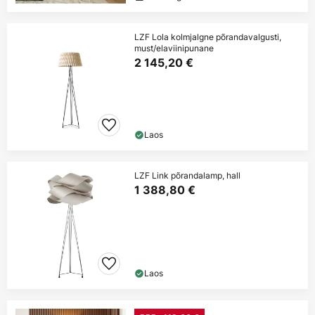
LZF Lola kolmjalgne põrandavalgusti,
must/elaviinipunane
2 145,20 €
Laos
LZF Link põrandalamp, hall
1 388,80 €
Laos