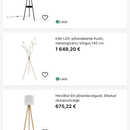
Laos
kdln LED-põrandalamp Kushi,
messingivärvi, kõrgus 140 cm
1 649,20 €
Laos
HerzBlut Elli põrandavalgusti, õlitatud
okaspuu/valge
675,22 €