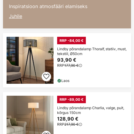
Inspiratsioon atmosfääri elamiseks
Juhile
RRP -84,00 €
Lindby põrandalamp Thoralf, statiiv, must,
tekstiil, Ø50cm
93,90 €
RRP
177,90 €
Laos
RRP -89,00 €
Lindby põrandalamp Charlia, valge, puit,
kõrgus 150cm
128,90 €
RRP
217,90 €