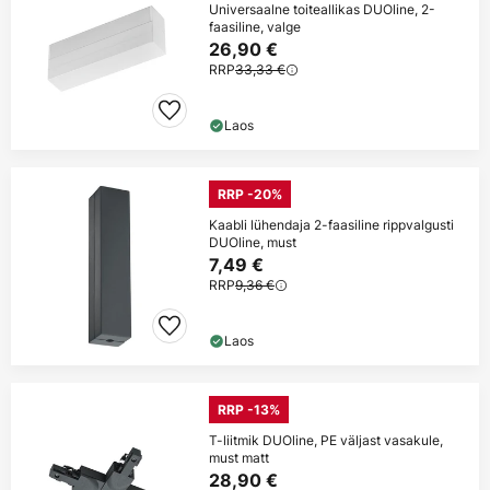
Universaalne toiteallikas DUOline, 2-
faasiline, valge
26,90 €
RRP
33,33 €
Laos
RRP -20%
Kaabli lühendaja 2-faasiline rippvalgusti
DUOline, must
7,49 €
RRP
9,36 €
Laos
RRP -13%
T-liitmik DUOline, PE väljast vasakule,
must matt
28,90 €