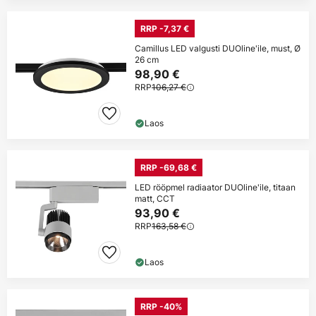
RRP -7,37 €
Camillus LED valgusti DUOline'ile, must, Ø
26 cm
98,90 €
RRP
106,27 €
Laos
RRP -69,68 €
LED rööpmel radiaator DUOline'ile, titaan
matt, CCT
93,90 €
RRP
163,58 €
Laos
RRP -40%