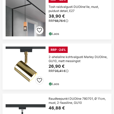
Tosh raidvalgusti DUOline'ile, must,
puidust detail, E27
38,90 €
RRP
68,76 €
Laos
RRP -24%
2-ahelaline kohtvalgusti Marley DUOline,
GU10, matt messingist
26,90 €
RRP
35,41 €
Laos
Raudteepunkt DUOline 780701, Ø 11cm,
must, 2-faasiline, GU10
46,88 €