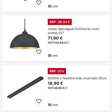
Laos
RRP -38,54 €
Jimmy rippvalgusti DUOline'ile, must-
kuldne, E27
71,90 €
RRP
110,44 €
Laos
RRP -21%
dUOline 2-faasiline rada, must matt, 50cm
18,90 €
RRP
23,95 €
Laos