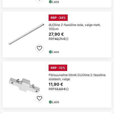
Laos
RRP -34%
dUOline 2-faasiline rada, valge matt,
100cm
27,90 €
RRP
42,71 €
Laos
RRP -12%
Pikisuunaline liitmik DUOline 2-faasiline
süsteem, valge
11,90 €
RRP
13,53 €
Laos