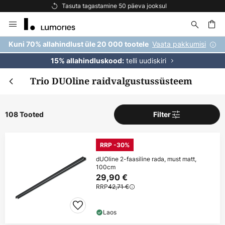
Tasuta kohaletoimetamine tellimustele üle 69 €
Skip
to
Content
Vaata pakkumisi
Kuni 70% allahindlust üle 20 000 tootele
telli uudiskiri
15% allahindluskood:
Trio DUOline raidvalgustussüsteem
108 Tooted
Filter
RRP -30%
dUOline 2-faasiline rada, must matt,
100cm
29,90 €
RRP
42,71 €
Laos