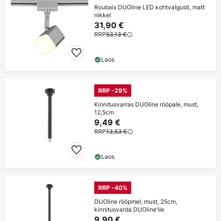
Roubaix DUOline LED kohtvalgusti, matt
nikkel
31,90 €
RRP
53,13 €
Laos
RRP -29%
Kinnitusvarras DUOline rööpale, must,
12,5cm
9,49 €
RRP
13,53 €
Laos
RRP -40%
DUOline rööpmel, must, 25cm,
kinnitusvarda DUOline'ile
9,90 €