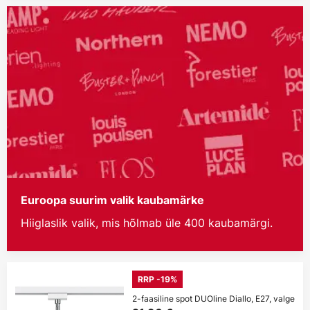
Euroopa suurim valik kaubamärke
Hiiglaslik valik, mis hõlmab üle 400 kaubamärgi.
RRP -19%
2-faasiline spot DUOline Diallo, E27, valge