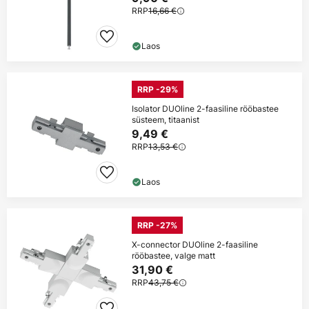
RRP
16,66 €
Laos
RRP -29%
Isolator DUOline 2-faasiline rööbastee
süsteem, titaanist
9,49 €
RRP
13,53 €
Laos
RRP -27%
X-connector DUOline 2-faasiline
rööbastee, valge matt
31,90 €
RRP
43,75 €