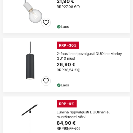
21,90 €
RRP
27,08 €
Laos
RRP -30%
2-faasiline rippvalgusti DUOline Marley
GU10 must
26,90 €
RRP
38,54 €
Laos
RRP -9%
Lumina rippvalgusti DUOline'ile,
must/kroomi värvi
84,90 €
RRP
93,77 €