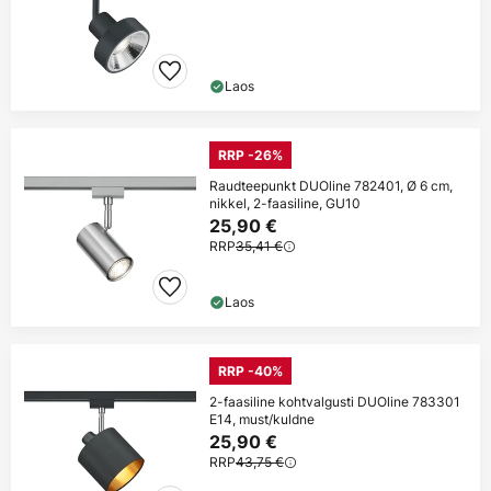
Laos
RRP -26%
Raudteepunkt DUOline 782401, Ø 6 cm,
nikkel, 2-faasiline, GU10
25,90 €
RRP
35,41 €
Laos
RRP -40%
2-faasiline kohtvalgusti DUOline 783301
E14, must/kuldne
25,90 €
RRP
43,75 €