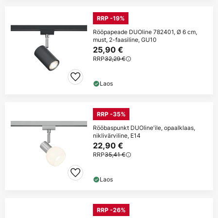
RRP -19%
Rööpapeade DUOline 782401, Ø 6 cm,
must, 2-faasiline, GU10
25,90 €
RRP
32,29 €
Laos
RRP -35%
Rööbaspunkt DUOline'ile, opaalklaas,
niklivärviline, E14
22,90 €
RRP
35,41 €
Laos
RRP -26%