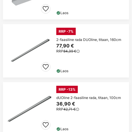
Laos
RRP -7%
2-faasiline rada DUOline, titaan, 160cm
77,90 €
RRP
84,39 €
Laos
RRP -13%
dUOline 2-faasiline rada, titaan, 100cm
36,90 €
RRP
42,71 €
Laos