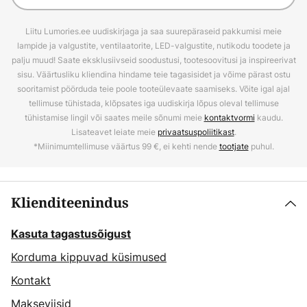
Liitu Lumories.ee uudiskirjaga ja saa suurepäraseid pakkumisi meie
lampide ja valgustite, ventilaatorite, LED-valgustite, nutikodu toodete ja
palju muud! Saate eksklusiivseid soodustusi, tootesoovitusi ja inspireerivat
sisu. Väärtusliku kliendina hindame teie tagasisidet ja võime pärast ostu
sooritamist pöörduda teie poole tooteülevaate saamiseks. Võite igal ajal
tellimuse tühistada, klõpsates iga uudiskirja lõpus oleval tellimuse
tühistamise lingil või saates meile sõnumi meie
kontaktvormi
kaudu.
Lisateavet leiate meie
privaatsuspoliitikast
.
*Miinimumtellimuse väärtus 99 €, ei kehti nende
tootjate
puhul.
Klienditeenindus
Kasuta tagastusõigust
Korduma kippuvad küsimused
Kontakt
Makseviisid