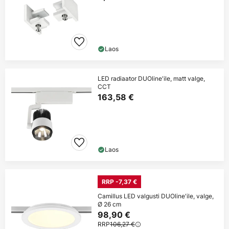
Laos
LED radiaator DUOline'ile, matt valge,
CCT
163,58 €
Laos
RRP -7,37 €
Camillus LED valgusti DUOline'ile, valge,
Ø 26 cm
98,90 €
RRP
106,27 €