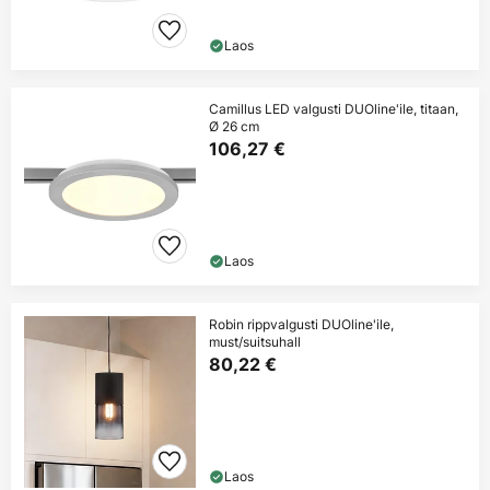
Laos
Camillus LED valgusti DUOline'ile, titaan,
Ø 26 cm
106,27 €
Laos
Robin rippvalgusti DUOline'ile,
must/suitsuhall
80,22 €
Laos