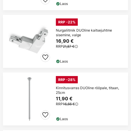
Laos
RRP -22%
Nurgaliitmik DUOline kaitsejuhtme
sisemine, valge
16,90 €
RRP
21,87 €
Laos
RRP -28%
Kinnitusvarras DUOline rööpale, titaan,
25cm
11,90 €
RRP
16,66 €
Laos