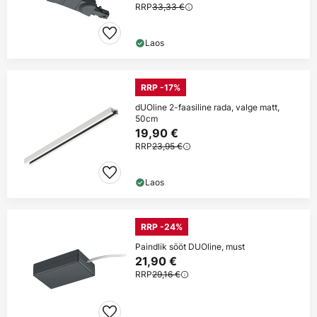
RRP
33,33 €
Laos
RRP -17%
dUOline 2-faasiline rada, valge matt,
50cm
19,90 €
RRP
23,95 €
Laos
RRP -24%
Paindlik sööt DUOline, must
21,90 €
RRP
29,16 €