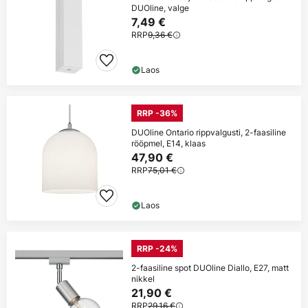
DUOline, valge
7,49 €
RRP
9,36 €
Laos
RRP -36%
DUOline Ontario rippvalgusti, 2-faasiline
rööpmel, E14, klaas
47,90 €
RRP
75,01 €
Laos
RRP -24%
2-faasiline spot DUOline Diallo, E27, matt
nikkel
21,90 €
RRP
29,16 €