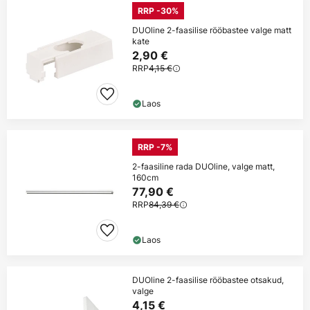
RRP -30%
DUOline 2-faasilise rööbastee valge matt
kate
2,90 €
RRP
4,15 €
Laos
RRP -7%
2-faasiline rada DUOline, valge matt,
160cm
77,90 €
RRP
84,39 €
Laos
DUOline 2-faasilise rööbastee otsakud,
valge
4,15 €