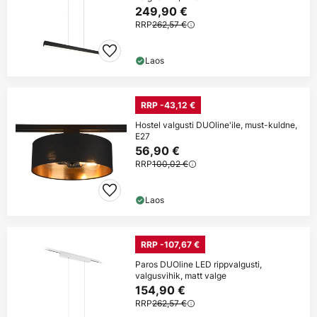
249,90 €
RRP
262,57 €
Laos
RRP -43,12 €
Hostel valgusti DUOline'ile, must-kuldne,
E27
56,90 €
RRP
100,02 €
Laos
RRP -107,67 €
Paros DUOline LED rippvalgusti,
valgusvihik, matt valge
154,90 €
RRP
262,57 €