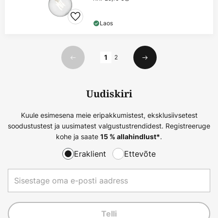
Laos
Lehekülg
1
2
Eelmine
Järgmine
Uudiskiri
Kuule esimesena meie eripakkumistest, eksklusiivsetest
soodustustest ja uusimatest valgustustrendidest. Registreeruge
kohe ja saate
.
15 % allahindlust*
Eraklient
Ettevõte
Telli