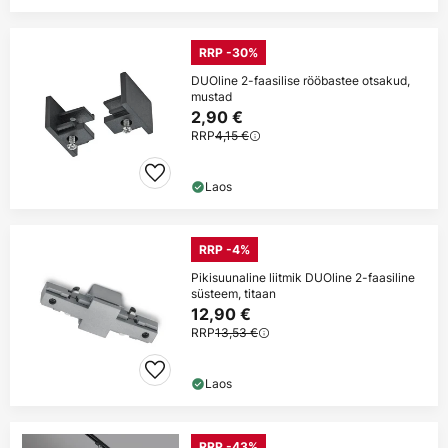
RRP -30%
DUOline 2-faasilise rööbastee otsakud,
mustad
2,90 €
RRP
4,15 €
Laos
RRP -4%
Pikisuunaline liitmik DUOline 2-faasiline
süsteem, titaan
12,90 €
RRP
13,53 €
Laos
RRP -43%