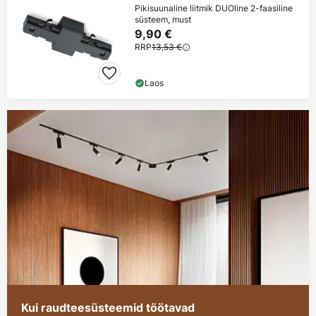
Pikisuunaline liitmik DUOline 2-faasiline
süsteem, must
9,90 €
RRP
13,53 €
Laos
Kui raudteesüsteemid töötavad