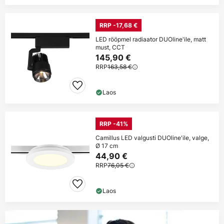
RRP -17,68 €
LED rööpmel radiaator DUOline'ile, matt
must, CCT
145,90 €
RRP
163,58 €
Laos
RRP -41%
Camillus LED valgusti DUOline'ile, valge,
Ø 17 cm
44,90 €
RRP
76,05 €
Laos