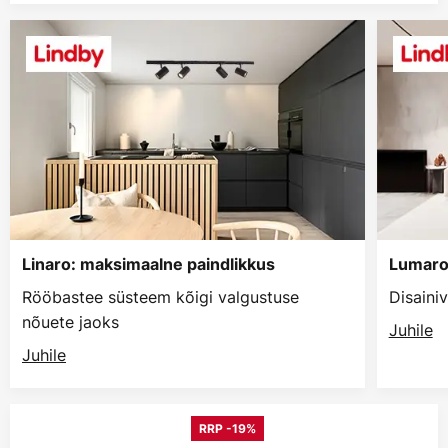
Linaro: maksimaalne paindlikkus
Lumaro
Rööbastee süsteem kõigi valgustuse
Disaini
nõuete jaoks
Juhile
Juhile
RRP -19%