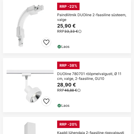
RRP -22%
Paindliitmik DUOline 2-faasiline süsteem,
valge
25,90 €
RRP
33,33 €
Laos
RRP -38%
DUOline 780701 rööpmelvalgusti, Ø 11
cm, valge, 2-faasiline, GU10
28,90 €
RRP
46,88 €
Laos
RRP -20%
Kaabli lühendaja 2-faasiline rippvalgusti