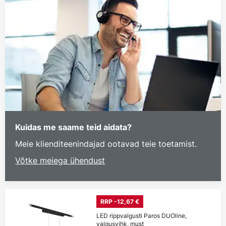
Kuidas me saame teid aidata?
Meie klienditeenindajad ootavad teie toetamist.
Võtke meiega ühendust
RRP -12,67 €
LED rippvalgusti Paros DUOline,
valgusvihk, must