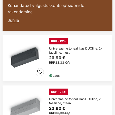
Kohandatud valgustuskontseptsioonide
rakendamine
Juhile
RRP -19%
Universaalne toiteallikas DUOline, 2-
faasiline, must
26,90 €
RRP
33,33 €
Laos
RRP -28%
Universaalne toiteallikas DUOline, 2-
faasiline, titaan
23,90 €
RRP
33,33 €