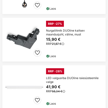
Laos
RRP -27%
Nurgaliitmik DUOline kaitsev
maandusjuht, väline, must
15,90 €
RRP
21,87 €
Laos
RRP -28%
LED valgusriba DUOline raiesüsteemile
valge
41,90 €
RRP
58,34 €
Laos