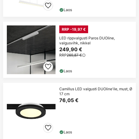
Laos
RRP -19,97 €
LED rippvalgusti Paros DUOline,
valgusvihk, nikkel
249,90 €
RRP
269,87 €
Laos
Camillus LED valgusti DUOline'ile, must, Ø
17 cm
76,05 €
Laos