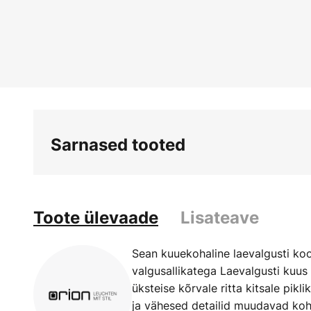
Skip
to
the
beginning
of
the
images
gallery
Sarnased tooted
Toote ülevaade
Lisateave
Sean kuuekohaline laevalgusti koo
valgusallikatega Laevalgusti kuus
üksteise kõrvale ritta kitsale pikli
ja vähesed detailid muudavad koht