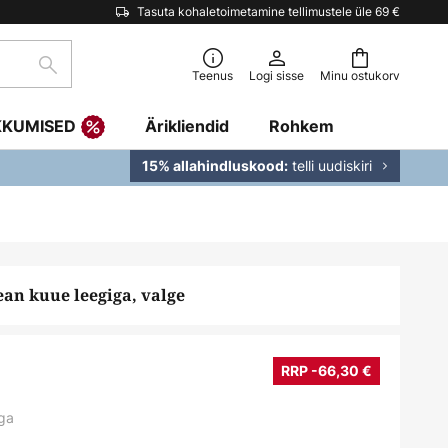
Tasuta kohaletoimetamine tellimustele üle 69 €
Otsi
Teenus
Logi sisse
Minu ostukorv
KKUMISED
Ärikliendid
Rohkem
telli uudiskiri
15% allahindluskood:
ean kuue leegiga, valge
RRP -66,30 €
ga