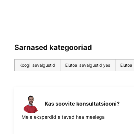
Sarnased kategooriad
Koogi laevalgustid
Elutoa laevalgustid yes
Elutoa 
Kas soovite konsultatsiooni?
Meie eksperdid aitavad hea meelega