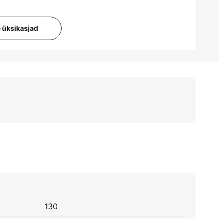
e üksikasjad
130