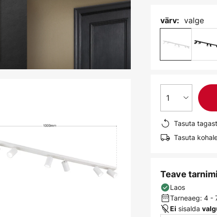
valge
värv:
1
Tasuta tagas
Tasuta kohale
Teave tarnim
Laos
Tarneaeg: 4 -
sisalda
Ei
valg