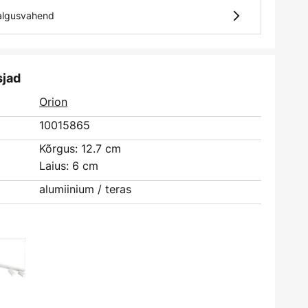
algusvahend
sjad
Orion
10015865
Kõrgus: 12.7 cm
Laius: 6 cm
alumiinium / teras