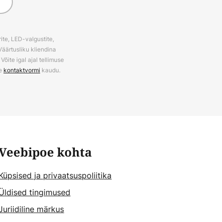
ite, LED-valgustite,
Väärtusliku kliendina
õite igal ajal tellimuse
ie
kontaktvormi
kaudu.
Veebipoe kohta
Küpsised ja privaatsuspoliitika
Üldised tingimused
Juriidiline märkus