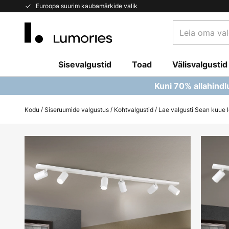
Skip
Euroopa suurim kaubamärkide valik
to
Leia
Content
oma
valgusti...
Sisevalgustid
Toad
Välisvalgustid
Kuni 70% allahindl
Kodu
Siseruumide valgustus
Kohtvalgustid
Lae valgusti Sean kuue l
Skip
to
the
end
of
the
images