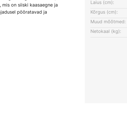
Laius (cm):
 mis on siiski kaasaegne ja
vajadusel pööratavad ja
Kõrgus (cm):
optimaalse suunamise. See
Muud mõõtmed:
b valgustada otse ja
Netokaal (kg):