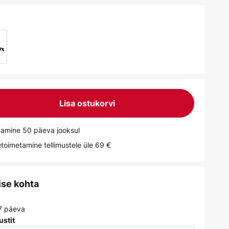
Lisa ostukorvi
tamine 50 päeva jooksul
toimetamine tellimustele üle 69 €
ise kohta
 7 päeva
ustit