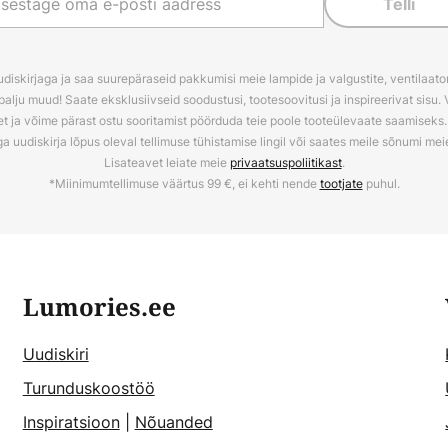
Telli
udiskirjaga ja saa suurepäraseid pakkumisi meie lampide ja valgustite, ventilaator
palju muud! Saate eksklusiivseid soodustusi, tootesoovitusi ja inspireerivat sisu. 
t ja võime pärast ostu sooritamist pöörduda teie poole tooteülevaate saamiseks. V
ga uudiskirja lõpus oleval tellimuse tühistamise lingil või saates meile sõnumi me
Lisateavet leiate meie
privaatsuspoliitikast
.
*Miinimumtellimuse väärtus 99 €, ei kehti nende
tootjate
puhul.
Lumories.ee
Uudiskiri
Turunduskoostöö
Inspiratsioon
|
Nõuanded