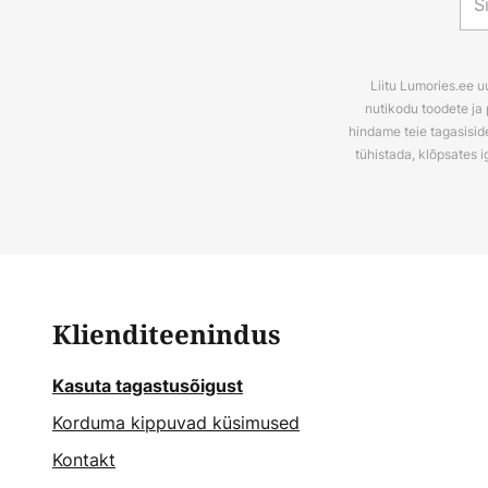
Liitu Lumories.ee u
nutikodu toodete ja 
hindame teie tagasiside
tühistada, klõpsates i
Klienditeenindus
Kasuta tagastusõigust
Korduma kippuvad küsimused
Kontakt