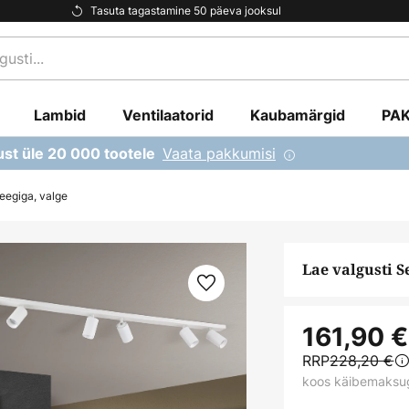
Tasuta tagastamine 50 päeva jooksul
Lambid
Ventilaatorid
Kaubamärgid
PA
Vaata pakkumisi
ust üle 20 000 tootele
eegiga, valge
Lae valgusti S
161,90 €
RRP
228,20 €
koos käibemaksu