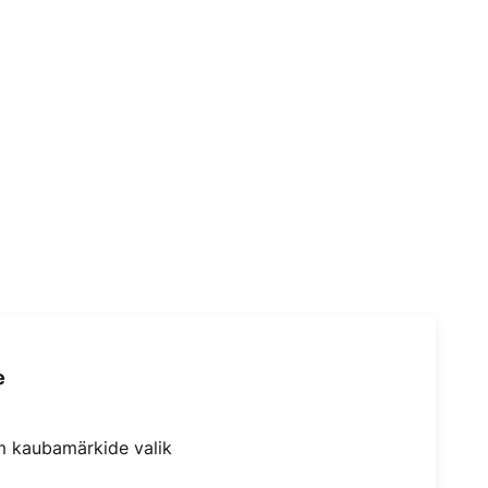
e
m kaubamärkide valik