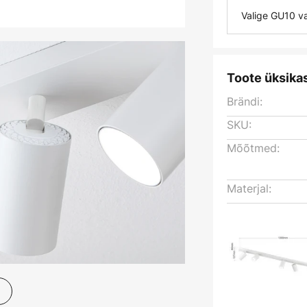
Valige GU10 v
Toote üksika
Brändi:
SKU:
Mõõtmed:
Materjal: