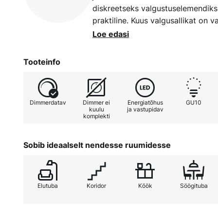
diskreetseks valgustuselemendiks,
praktiline. Kuus valgusallikat on 
pööratavad, tagades valgusvihu 
Loe edasi
tähendab, et objekte ja alasid saa
konkreetselt vastavalt vajadusele.
Tooteinfo
Dimmerdatav
Dimmer ei
Energiatõhus
GU10
kuulu
ja vastupidav
komplekti
Sobib ideaalselt nendesse ruumidesse
Elutuba
Koridor
Köök
Söögituba