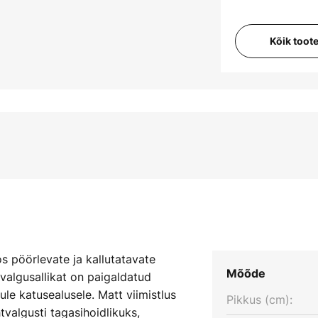
Kõik toot
s pöörlevate ja kallutatavate
Mõõde
 valgusallikat on paigaldatud
kule katusealusele. Matt viimistlus
Pikkus (cm):
valgusti tagasihoidlikuks,