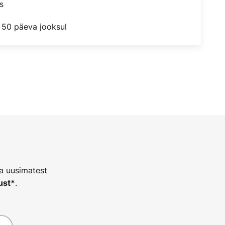
s
 50 päeva jooksul
ja uusimatest
.
ust*