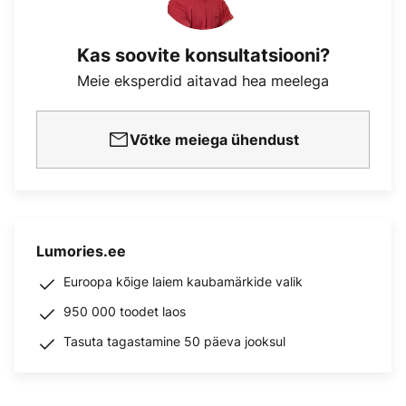
Kas soovite konsultatsiooni?
Meie eksperdid aitavad hea meelega
Võtke meiega ühendust
Lumories.ee
Euroopa kõige laiem kaubamärkide valik
950 000 toodet laos
Tasuta tagastamine 50 päeva jooksul