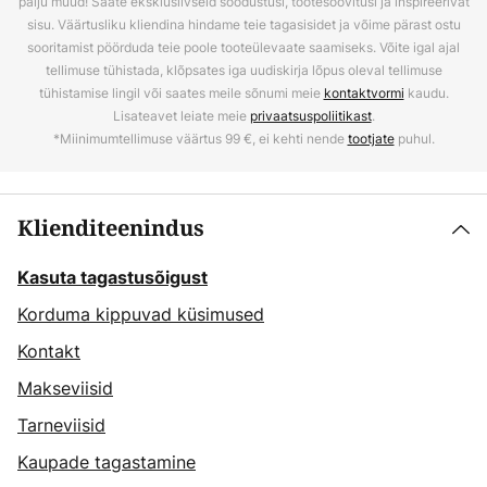
palju muud! Saate eksklusiivseid soodustusi, tootesoovitusi ja inspireerivat
sisu. Väärtusliku kliendina hindame teie tagasisidet ja võime pärast ostu
sooritamist pöörduda teie poole tooteülevaate saamiseks. Võite igal ajal
tellimuse tühistada, klõpsates iga uudiskirja lõpus oleval tellimuse
tühistamise lingil või saates meile sõnumi meie
kontaktvormi
kaudu.
Lisateavet leiate meie
privaatsuspoliitikast
.
*Miinimumtellimuse väärtus 99 €, ei kehti nende
tootjate
puhul.
Klienditeenindus
Kasuta tagastusõigust
Korduma kippuvad küsimused
Kontakt
Makseviisid
Tarneviisid
Kaupade tagastamine