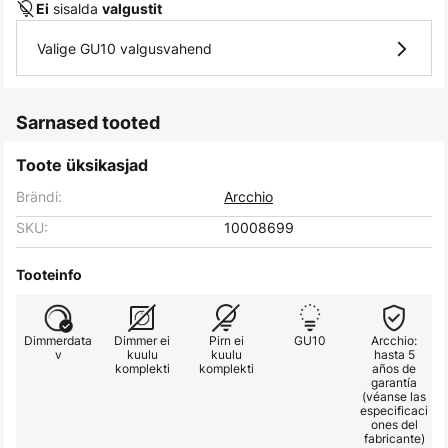
sisalda
Ei
valgustit
Valige GU10 valgusvahend
Sarnased tooted
Toote üksikasjad
Brändi:
Arcchio
SKU:
10008699
Tooteinfo
Dimmerdata
Dimmer ei
Pirn ei
GU10
Arcchio:
v
kuulu
kuulu
hasta 5
komplekti
komplekti
años de
garantía
(véanse las
especificaci
ones del
fabricante)