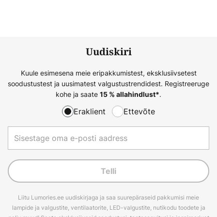
Uudiskiri
Kuule esimesena meie eripakkumistest, eksklusiivsetest
soodustustest ja uusimatest valgustustrendidest. Registreeruge
kohe ja saate
.
15 % allahindlust*
Eraklient
Ettevõte
Telli
Liitu Lumories.ee uudiskirjaga ja saa suurepäraseid pakkumisi meie
lampide ja valgustite, ventilaatorite, LED-valgustite, nutikodu toodete ja