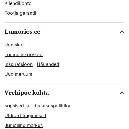
Kliendikonto
Tootja garantii
Lumories.ee
Uudiskiri
Turunduskoostöö
Inspiratsioon
|
Nõuanded
Uudisteruum
Veebipoe kohta
Küpsised ja privaatsuspoliitika
Üldised tingimused
Juriidiline märkus