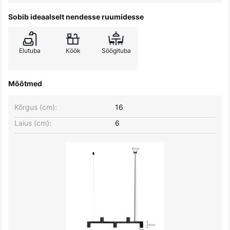
Sobib ideaalselt nendesse ruumidesse
Elutuba
Köök
Söögituba
Mõõtmed
Kõrgus (cm):
16
Laius (cm):
6