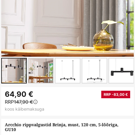
Skip
64,90 €
to
RRP -83,00 €
RRP
147,90 €
the
koos käibemaksuga
beginning
of
Arcchio rippvalgustid Brinja, must, 120 cm, 5-lõõriga,
the
GU10
images