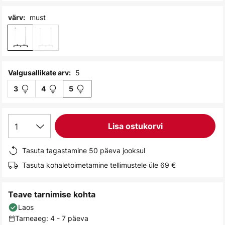
gallery
must
värv:
5
Valgusallikate arv:
3
4
5
1
Lisa ostukorvi
Tasuta tagastamine 50 päeva jooksul
Tasuta kohaletoimetamine tellimustele üle 69 €
Teave tarnimise kohta
Laos
Tarneaeg: 4 - 7 päeva