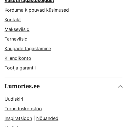
Kasuta tagastusõigust
Korduma kippuvad küsimused
Kontakt
Makseviisid
Tarneviisid
Kaupade tagastamine
Kliendikonto
Tootja garantii
Lumories.ee
Uudiskiri
Turunduskoostöö
Inspiratsioon
|
Nõuanded