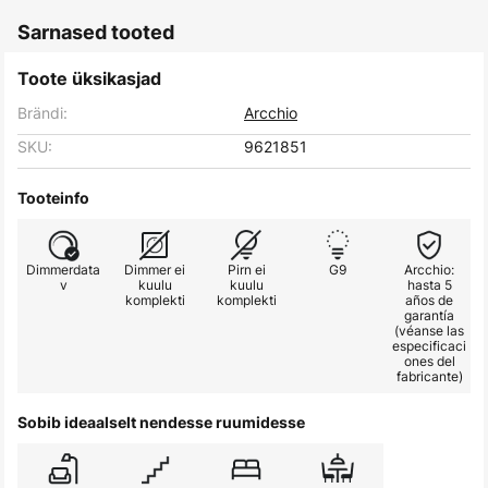
Sarnased tooted
Toote üksikasjad
Brändi:
Arcchio
SKU:
9621851
Tooteinfo
Dimmerdata
Dimmer ei
Pirn ei
G9
Arcchio:
v
kuulu
kuulu
hasta 5
komplekti
komplekti
años de
garantía
(véanse las
especificaci
ones del
fabricante)
Sobib ideaalselt nendesse ruumidesse