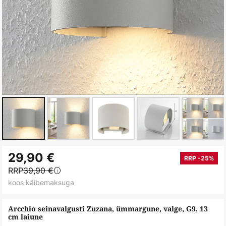
Skip
29,90 €
to
RRP -25%
RRP
39,90 €
the
koos käibemaksuga
beginning
of
Arcchio seinavalgusti Zuzana, ümmargune, valge, G9, 13
the
cm laiune
images