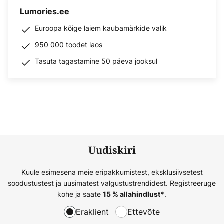
Lumories.ee
Euroopa kõige laiem kaubamärkide valik
950 000 toodet laos
Tasuta tagastamine 50 päeva jooksul
Uudiskiri
Kuule esimesena meie eripakkumistest, eksklusiivsetest
soodustustest ja uusimatest valgustustrendidest. Registreeruge
kohe ja saate
.
15 % allahindlust*
Eraklient
Ettevõte