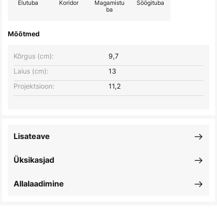
Elutuba
Koridor
Magamistu
Söögituba
ba
Mõõtmed
Kõrgus (cm):
9,7
Laius (cm):
13
Projektsioon:
11,2
Lisateave
Üksikasjad
Allalaadimine