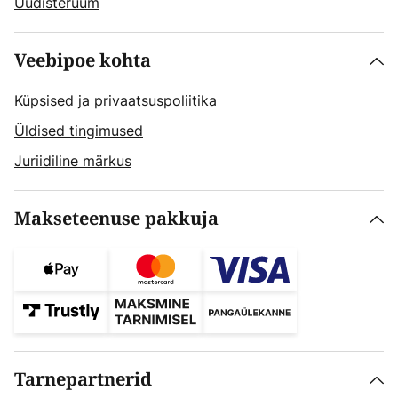
Uudisteruum
Veebipoe kohta
Küpsised ja privaatsuspoliitika
Üldised tingimused
Juriidiline märkus
Makseteenuse pakkuja
Tarnepartnerid