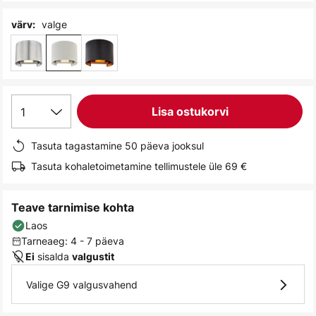
gallery
valge
värv:
1
Lisa ostukorvi
Tasuta tagastamine 50 päeva jooksul
Tasuta kohaletoimetamine tellimustele üle 69 €
Teave tarnimise kohta
Laos
Tarneaeg: 4 - 7 päeva
sisalda
Ei
valgustit
Valige G9 valgusvahend