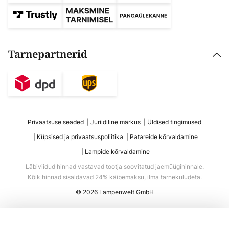
Tarnepartnerid
Privaatsuse seaded
Juriidiline märkus
Üldised tingimused
Küpsised ja privaatsuspoliitika
Patareide kõrvaldamine
Lampide kõrvaldamine
Läbiviidud hinnad vastavad tootja soovitatud jaemüügihinnale.
Kõik hinnad sisaldavad 24% käibemaksu, ilma tarnekuludeta.
© 2026 Lampenwelt GmbH
Lisa ostukorvi