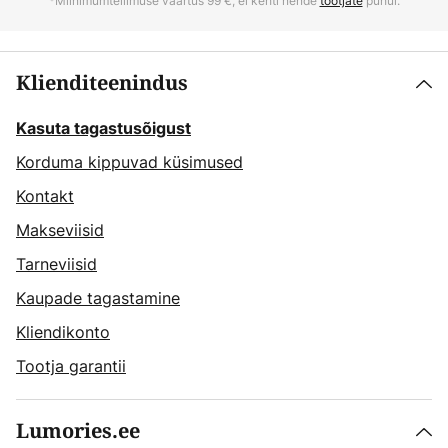
*Miinimumtellimuse väärtus 99 €, ei kehti nende
tootjate
puhul.
Klienditeenindus
Kasuta tagastusõigust
Korduma kippuvad küsimused
Kontakt
Makseviisid
Tarneviisid
Kaupade tagastamine
Kliendikonto
Tootja garantii
Lumories.ee