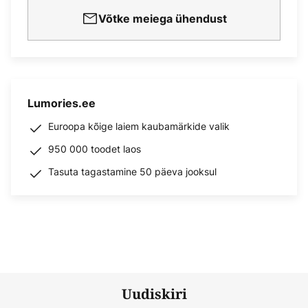
Võtke meiega ühendust
Lumories.ee
Euroopa kõige laiem kaubamärkide valik
950 000 toodet laos
Tasuta tagastamine 50 päeva jooksul
Uudiskiri