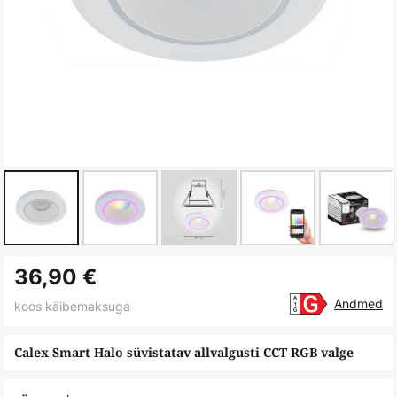
Skip
36,90 €
to
the
Andmed
koos käibemaksuga
beginning
of
Calex Smart Halo süvistatav allvalgusti CCT RGB valge
the
images