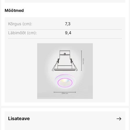
Mõõtmed
Kõrgus (cm):
7,3
Läbimõõt (cm):
9,4
Lisateave