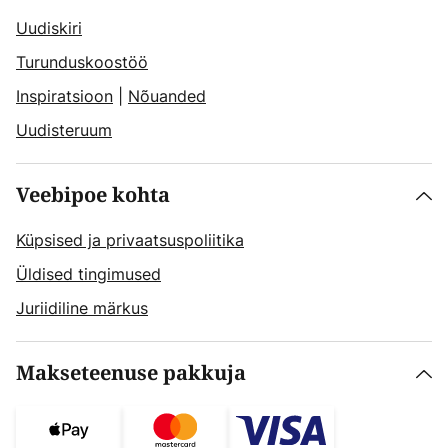
Uudiskiri
Turunduskoostöö
Inspiratsioon
|
Nõuanded
Uudisteruum
Veebipoe kohta
Küpsised ja privaatsuspoliitika
Üldised tingimused
Juriidiline märkus
Makseteenuse pakkuja