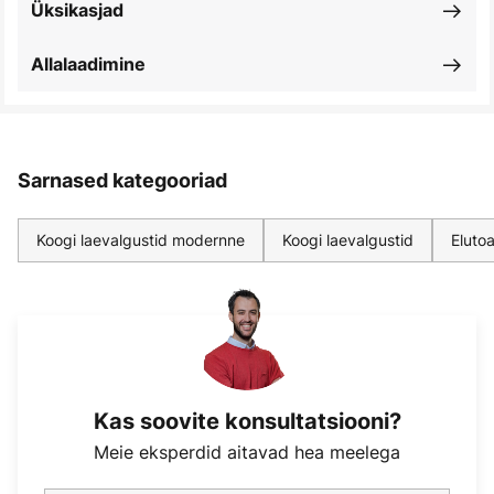
Üksikasjad
Allalaadimine
Sarnased kategooriad
Koogi laevalgustid modernne
Koogi laevalgustid
Eluto
Kas soovite konsultatsiooni?
Meie eksperdid aitavad hea meelega