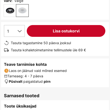
valge
värv:
gallery
1
Lisa ostukorvi
Tasuta tagastamine 50 päeva jooksul
Tasuta kohaletoimetamine tellimustele üle 69 €
Teave tarnimise kohta
Laos on jäänud vaid mõned esemed
Tarneaeg: 4 - 7 päeva
paigaldatud
Püsivalt
pirn
Sarnased tooted
Toote üksikasjad