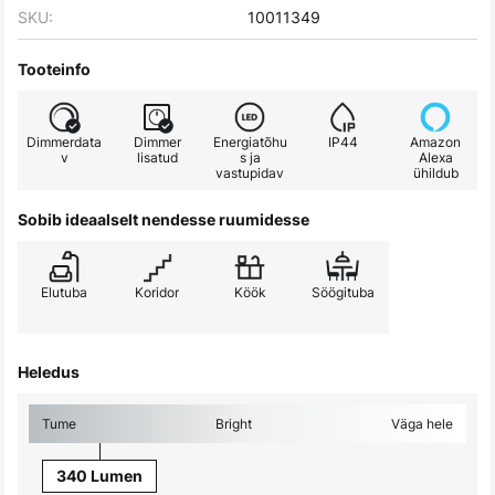
SKU:
10011349
Tooteinfo
Dimmerdata
Dimmer
Energiatõhu
IP44
Amazon
v
lisatud
s ja
Alexa
vastupidav
ühildub
Sobib ideaalselt nendesse ruumidesse
Elutuba
Koridor
Köök
Söögituba
Heledus
Tume
Bright
Väga hele
340 Lumen