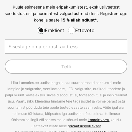
Kuule esimesena meie eripakkumistest, eksklusiivsetest
soodustustest ja uusimatest valgustustrendidest. Registreeruge
kohe ja saate
.
15 % allahindlust*
Eraklient
Ettevõte
Telli
Liitu Lumories.ee uudiskirjaga ja saa suurepäraseid pakkumisi meie
lampide ja valgustite, ventilaatorite, LED-valgustite, nutikodu toodete ja
palju muud! Saate eksklusiivseid soodustusi, tootesoovitusi ja inspireerivat
sisu. Väärtusliku kliendina hindame teie tagasisidet ja võime pärast ostu
sooritamist pöörduda teie poole tooteülevaate saamiseks. Võite igal ajal
tellimuse tühistada, klõpsates iga uudiskirja lõpus oleval tellimuse
tühistamise lingil või saates meile sõnumi meie
kontaktvormi
kaudu.
Lisateavet leiate meie
privaatsuspoliitikast
.