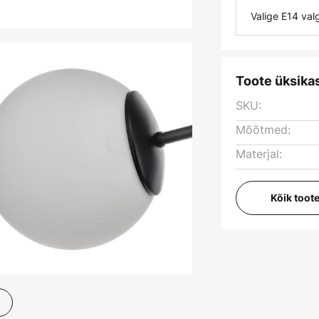
Valige E14 va
Toote üksika
SKU:
Mõõtmed:
Materjal:
Kõik toot