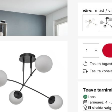
must / v
värv:
1
Tasuta tagas
Tasuta kohale
Teave tarnim
Laos
Tarneaeg: 4 -
sisalda
Ei
valg