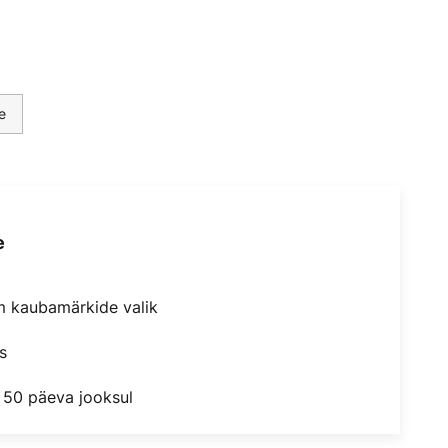
e
e
m kaubamärkide valik
s
 50 päeva jooksul