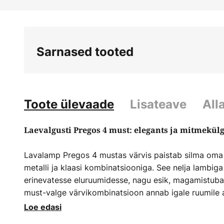
Skip
to
the
beginning
Sarnased tooted
of
the
images
gallery
Toote ülevaade
Lisateave
All
Laevalgusti Pregos 4 must: elegants ja mitmekülg
Lavalamp Pregos 4 mustas värvis paistab silma oma k
metalli ja klaasi kombinatsiooniga. See nelja lambiga
erinevatesse eluruumidesse, nagu esik, magamistuba, 
must-valge värvikombinatsioon annab igale ruumile a
jooned ja kvaliteetne viimistlus tagavad harmoonilise 
Loe edasi