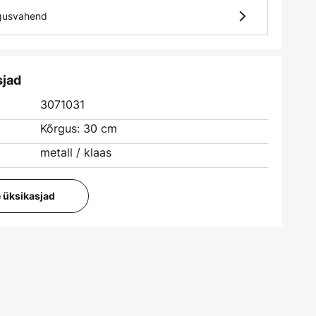
lgusvahend
sjad
3071031
Kõrgus: 30 cm
metall / klaas
e üksikasjad