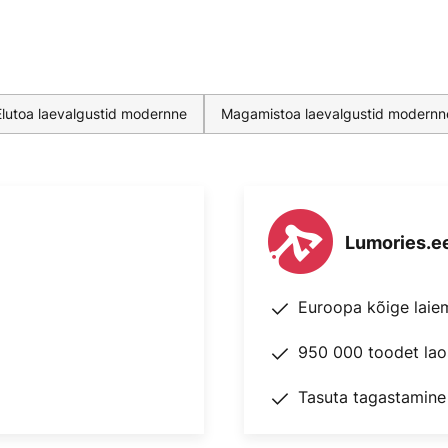
Elutoa laevalgustid modernne
Magamistoa laevalgustid modernn
Lumories.e
Euroopa kõige laie
950 000 toodet lao
Tasuta tagastamine