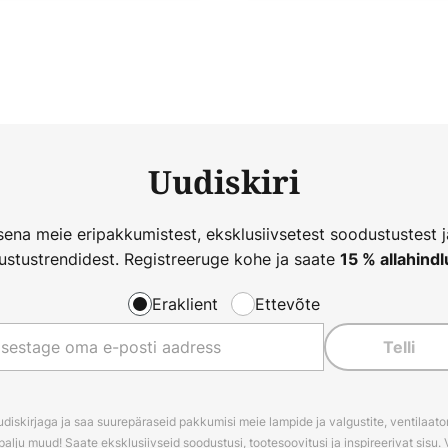
Uudiskiri
ena meie eripakkumistest, eksklusiivsetest soodustustest 
ustustrendidest. Registreeruge kohe ja saate
15 % allahindl
Eraklient
Ettevõte
Telli
udiskirjaga ja saa suurepäraseid pakkumisi meie lampide ja valgustite, ventilaator
palju muud! Saate eksklusiivseid soodustusi, tootesoovitusi ja inspireerivat sisu. 