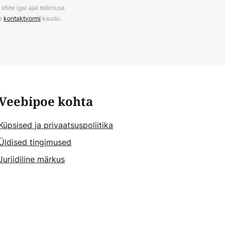
õite igal ajal tellimuse
ie
kontaktvormi
kaudu.
Veebipoe kohta
Küpsised ja privaatsuspoliitika
Üldised tingimused
Juriidiline märkus