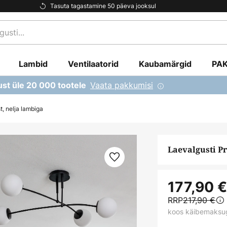
Tasuta tagastamine 50 päeva jooksul
Lambid
Ventilaatorid
Kaubamärgid
PA
Vaata pakkumisi
ust üle 20 000 tootele
, nelja lambiga
Laevalgusti Pr
177,90 
RRP
217,90 €
koos käibemaksu