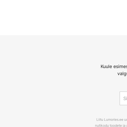
Kuule esimes
valg
Liitu Lumories.ee u
nutikodu toodete ja 