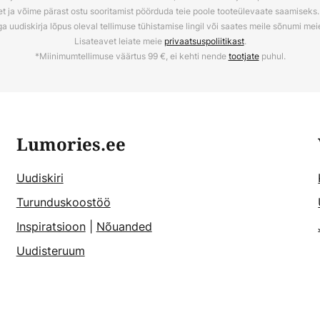
t ja võime pärast ostu sooritamist pöörduda teie poole tooteülevaate saamiseks. V
ga uudiskirja lõpus oleval tellimuse tühistamise lingil või saates meile sõnumi me
Lisateavet leiate meie
privaatsuspoliitikast
.
*Miinimumtellimuse väärtus 99 €, ei kehti nende
tootjate
puhul.
Lumories.ee
Uudiskiri
Turunduskoostöö
Inspiratsioon
|
Nõuanded
Uudisteruum