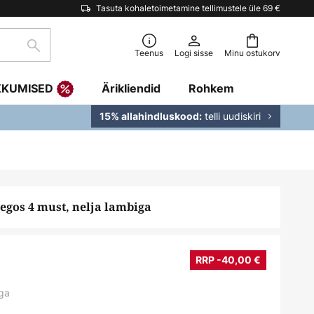
Tasuta kohaletoimetamine tellimustele üle 69 €
Otsi
Teenus
Logi sisse
Minu ostukorv
KKUMISED
Ärikliendid
Rohkem
telli uudiskiri
15% allahindluskood:
egos 4 must, nelja lambiga
€
RRP -40,00 €
ga