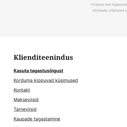
hindame teie tagasiside
tühistada, klõpsates i
Klienditeenindus
Kasuta tagastusõigust
Korduma kippuvad küsimused
Kontakt
Makseviisid
Tarneviisid
Kaupade tagastamine