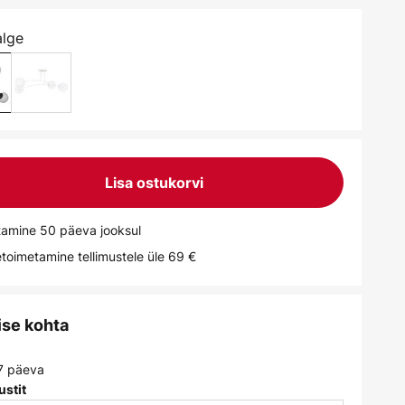
alge
Lisa ostukorvi
tamine 50 päeva jooksul
toimetamine tellimustele üle 69 €
ise kohta
 7 päeva
ustit