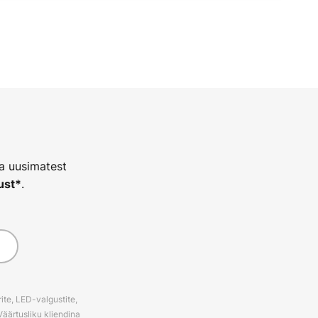
ja uusimatest
.
ust*
ite, LED-valgustite,
Väärtusliku kliendina