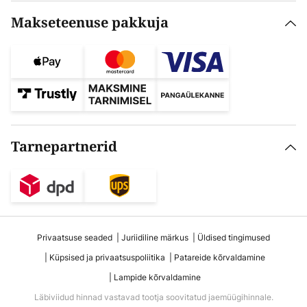
Makseteenuse pakkuja
Tarnepartnerid
Privaatsuse seaded
Juriidiline märkus
Üldised tingimused
Küpsised ja privaatsuspoliitika
Patareide kõrvaldamine
Lampide kõrvaldamine
Läbiviidud hinnad vastavad tootja soovitatud jaemüügihinnale.