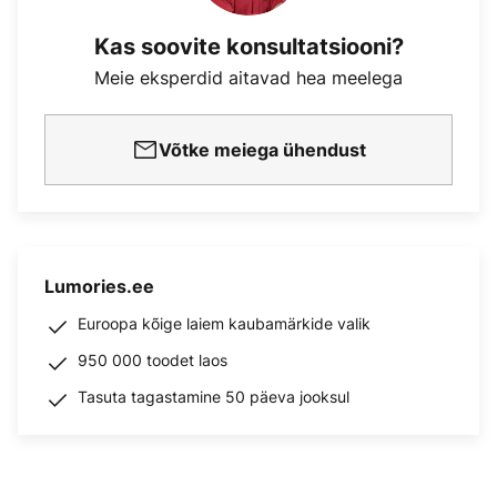
Kas soovite konsultatsiooni?
Meie eksperdid aitavad hea meelega
Võtke meiega ühendust
Lumories.ee
Euroopa kõige laiem kaubamärkide valik
950 000 toodet laos
Tasuta tagastamine 50 päeva jooksul