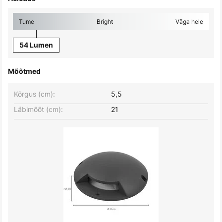
Tume
Bright
Väga hele
54 Lumen
Mõõtmed
Kõrgus (cm):
5,5
Läbimõõt (cm):
21