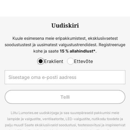
Uudiskiri
Kuule esimesena meie eripakkumistest, eksklusiivsetest
soodustustest ja uusimatest valgustustrendidest. Registreeruge
kohe ja saate
.
15 % allahindlust*
Eraklient
Ettevõte
Telli
Liitu Lumories.ee uudiskirjaga ja saa suurepäraseid pakkumisi meie
lampide ja valgustite, ventilaatorite, LED-valgustite, nutikodu toodete ja
palju muud! Saate eksklusiivseid soodustusi, tootesoovitusi ja inspireerivat