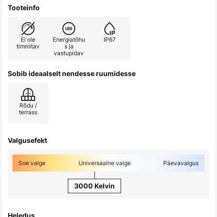
Tooteinfo
Ei ole
Energiatõhu
IP67
timmitav
s ja
vastupidav
Sobib ideaalselt nendesse ruumidesse
Rõdu /
terrass
Valgusefekt
Soe valge
Universaalne valge
Päevavalgus
3000 Kelvin
Heledus