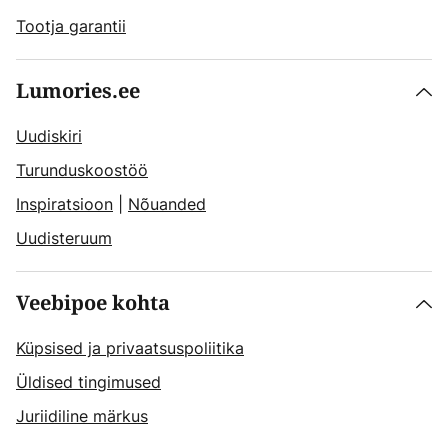
Tootja garantii
Lumories.ee
Uudiskiri
Turunduskoostöö
Inspiratsioon
|
Nõuanded
Uudisteruum
Veebipoe kohta
Küpsised ja privaatsuspoliitika
Üldised tingimused
Juriidiline märkus