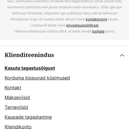
sisu. Väärtusliku kliendina hindame teie tagasisidet ja võime pärast ostu
sooritamist pöörduda teie poole tooteülevaate saamiseks. Võite igal ajal
tellimuse tühistada, klõpsates iga uudiskirja lõpus oleval tellimuse
tühistamise lingil või saates meile sõnumi meie
kontaktvormi
kaudu.
Lisateavet leiate meie
privaatsuspoliitikast
.
*Miinimumtellimuse väärtus 99 €, ei kehti nende
tootjate
puhul.
Klienditeenindus
Kasuta tagastusõigust
Korduma kippuvad küsimused
Kontakt
Makseviisid
Tarneviisid
Kaupade tagastamine
Kliendikonto