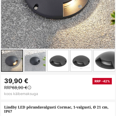
Skip
39,90 €
to
RRP -42%
RRP
68,90 €
the
koos käibemaksuga
beginning
of
Lindby LED põrandavalgusti Cormac, 1-valgusti, Ø 21 cm,
the
IP67
images