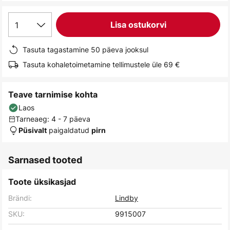
gallery
1
Lisa ostukorvi
Tasuta tagastamine 50 päeva jooksul
Tasuta kohaletoimetamine tellimustele üle 69 €
Teave tarnimise kohta
Laos
Tarneaeg: 4 - 7 päeva
paigaldatud
Püsivalt
pirn
Sarnased tooted
Toote üksikasjad
Brändi:
Lindby
SKU:
9915007