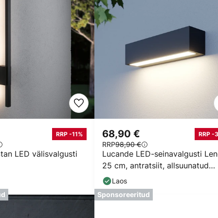
68,90 €
RRP -11%
RRP -
RRP
98,90 €
tan LED välisvalgusti
Lucande LED-seinavalgusti Len
25 cm, antratsiit, allsuunatud
valgus, 3000 K
Laos
ud
Sponsoreeritud