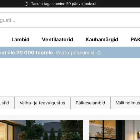
Tasuta tagastamine 50 päeva jooksul
Lambid
Ventilaatorid
Kaubamärgid
PA
Vaata pakkumisi
ust üle 20 000 tootele
ustid
Vaiba- ja teevalgustus
Päikeselambid
Välitingimu