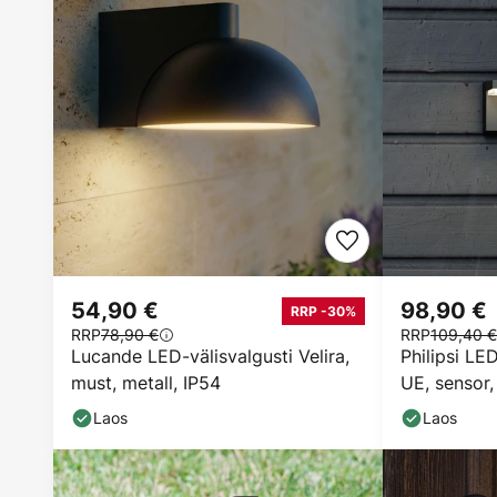
54,90 €
98,90 €
RRP -30%
RRP
78,90 €
RRP
109,40 €
Lucande LED-välisvalgusti Velira,
Philipsi LE
must, metall, IP54
UE, sensor
Laos
Laos