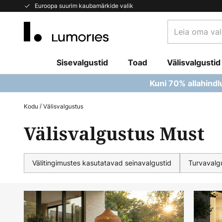
Skip
Euroopa suurim kaubamärkide valik
to
Leia
Content
oma
valgusti...
Sisevalgustid
Toad
Välisvalgustid
Kuni 70% allahindl
Kodu
Välisvalgustus
Välisvalgustus Must
Välitingimustes kasutatavad seinavalgustid
Turvavalg