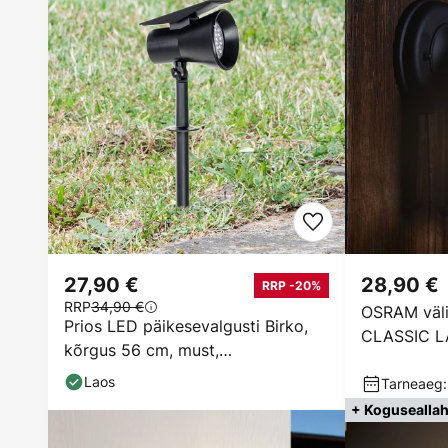
27,90 €
28,90 €
RRP -20%
RRP
34,90 €
OSRAM väl
Prios LED päikesevalgusti Birko,
CLASSIC L
kõrgus 56 cm, must,
cm
maapinnaläbiviimine
Laos
Tarneaeg:
+ Koguseallah