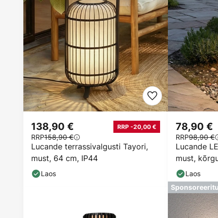
138,90 €
78,90 €
RRP -20,00 €
RRP
158,90 €
RRP
98,90 €
Lucande terrassivalgusti Tayori,
Lucande LE
must, 64 cm, IP44
must, kõrg
Laos
Laos
Sponsoreerit