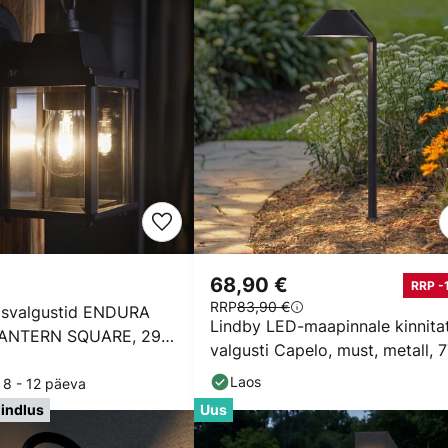
68,90 €
RRP -
RRP
83,90 €
isvalgustid ENDURA
Lindby LED-maapinnale kinnita
ANTERN SQUARE, 29
valgusti Capelo, must, metall, 
cm
Laos
 8 - 12 päeva
indlus
Uus