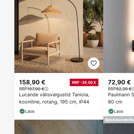
158,90 €
72,90 €
RRP -39,00 €
RRP
197,90 €
RRP
82,30 €
Lucande välisvalgustid Taniola,
Paulmann S
kooniline, rotang, 195 cm, IP44
80 cm
Laos
Laos
Sponsoreerit