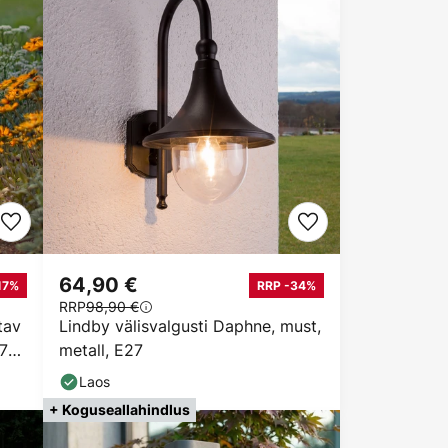
64,90 €
17%
RRP -34%
RRP
98,90 €
tav
Lindby välisvalgusti Daphne, must,
77
metall, E27
Laos
+ Koguseallahindlus