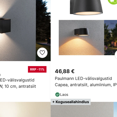
RRP -11%
46,88 €
Paulmann LED-välisvalgustid
ED-välisvalgustid
Capea, antratsiit, alumiinium, I
 10 cm, antratsiit
Laos
+ Koguseallahindlus