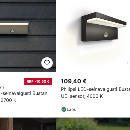
109,40 €
RRP -10,50 €
Philipsi LED-seinavalgusti Bust
D-seinavalgusti Bustan
UE, sensor, 4000 K
, 2700 K
Laos