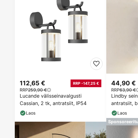
112,65 €
44,90 €
RRP -147,25 €
RRP
259,90 €
RRP
63,90 €
Lucande välisseinavalgusti
Lindby sein
Cassian, 2 tk, antratsiit, IP54
antratsiit, 
Laos
Laos
Sponsoreerit