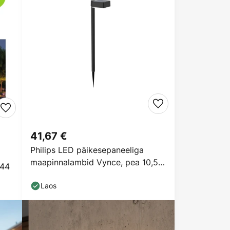
41,67 €
Philips LED päikesepaneeliga
maapinnalambid Vynce, pea 10,5 x
P44
10,5 cm
Laos