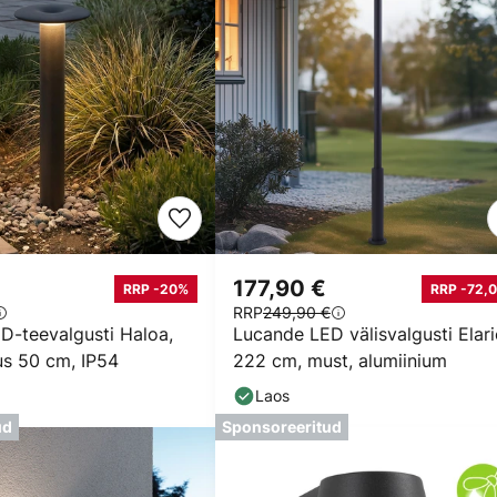
177,90 €
RRP -20%
RRP -72,0
RRP
249,90 €
D-teevalgusti Haloa,
Lucande LED välisvalgusti Elari
us 50 cm, IP54
222 cm, must, alumiinium
Laos
ud
Sponsoreeritud