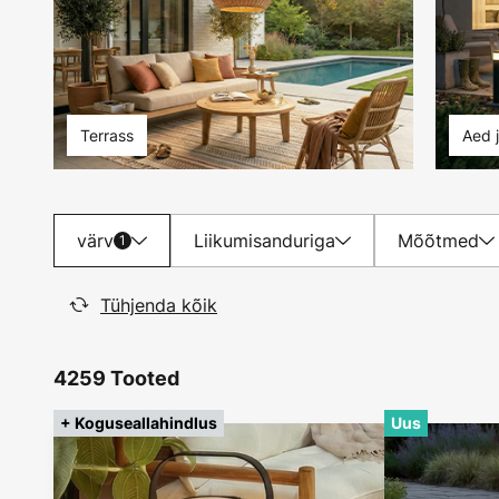
Terrass
Aed 
värv
Liikumisanduriga
Mõõtmed
1
Tühjenda kõik
4259 Tooted
+ Koguseallahindlus
Uus