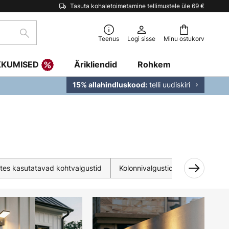
Tasuta kohaletoimetamine tellimustele üle 69 €
Otsi
Teenus
Logi sisse
Minu ostukorv
KKUMISED
Ärikliendid
Rohkem
telli uudiskiri
15% allahindluskood:
stes kasutatavad kohtvalgustid
Kolonnivalgustid
Põrandaval