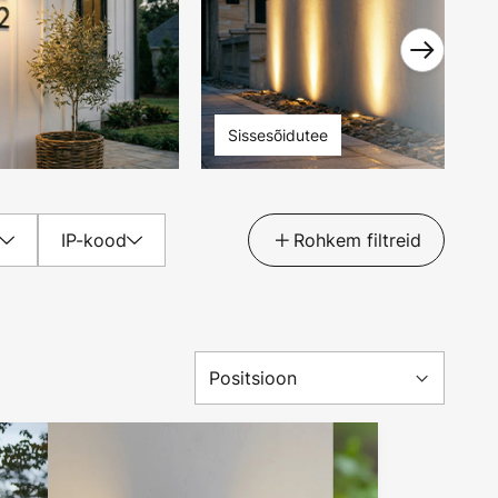
Sissesõidutee
IP-kood
Rohkem filtreid