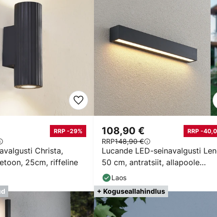
108,90 €
RRP -29%
RRP -40,0
RRP
148,90 €
avalgusti Christa,
Lucande LED-seinavalgusti Len
betoon, 25cm, riffeline
50 cm, antratsiit, allapoole
suunatud, 3000 K
Laos
ud
+ Koguseallahindlus