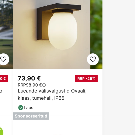
73,90 €
0 €
RRP -25%
RRP
98,90 €
o,
Lucande välisvalgustid Ovaali,
klaas, tumehall, IP65
Laos
Sponsoreeritud