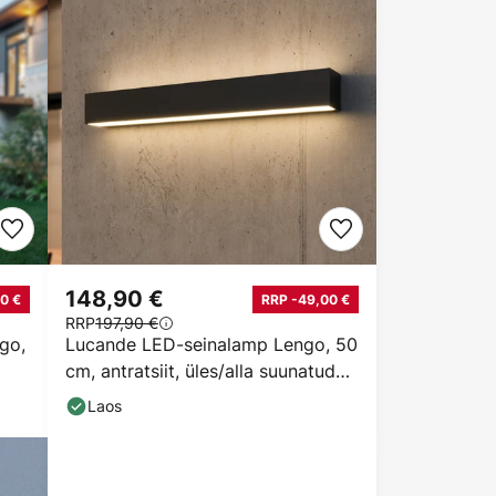
148,90 €
0 €
RRP -49,00 €
RRP
197,90 €
go,
Lucande LED-seinalamp Lengo, 50
cm, antratsiit, üles/alla suunatud
valgus, 3000
Laos