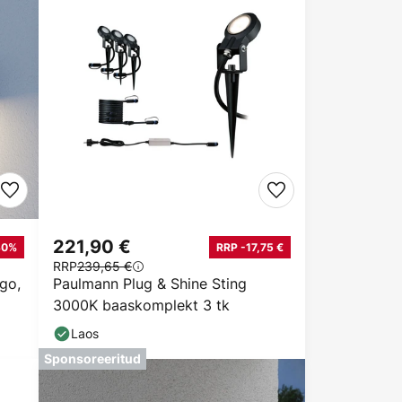
221,90 €
30%
RRP -17,75 €
RRP
239,65 €
go,
Paulmann Plug & Shine Sting
3000K baaskomplekt 3 tk
Laos
Sponsoreeritud