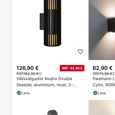
126,90 €
62,90 €
RRP -55,40 €
RRP
182,30 €
RRP
71,36 €
Välisvalgustid Aludra Double
Paulmann L
Seaside, alumiinium, must, 2-
Cybo, RGBW,
osaline.
Laos
Laos