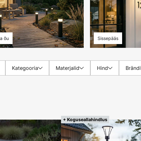
ja õu
Sissepääs
Kategooria
Materjalid
Hind
Brändi
+ Koguseallahindlus