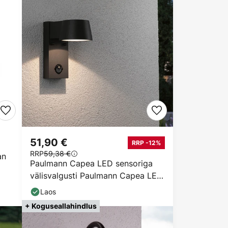
51,90 €
RRP -12%
RRP
59,38 €
an
Paulmann Capea LED sensoriga
välisvalgusti Paulmann Capea LED
seinalamp
Laos
+ Koguseallahindlus