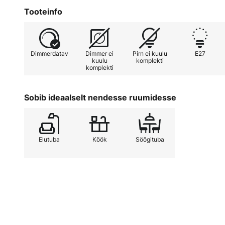
materjalid täiendavad üksteist ko
Tooteinfo
moodustades harmoonilise terviku 
piklikule kujule sobib riputitav 
mida saab soovi järgi varustada – 
Dimmerdatav
Dimmer ei
Pirn ei kuulu
E27
hõõglampidega –, suurepäraselt s
kuulu
komplekti
komplekti
Sobib ideaalselt nendesse ruumidesse
Elutuba
Köök
Söögituba