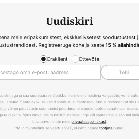
Uudiskiri
ena meie eripakkumistest, eksklusiivsetest soodustustest 
ustustrendidest. Registreeruge kohe ja saate
15 % allahindl
Eraklient
Ettevõte
Telli
udiskirjaga ja saa suurepäraseid pakkumisi meie lampide ja valgustite, ventilaator
palju muud! Saate eksklusiivseid soodustusi, tootesoovitusi ja inspireerivat sisu. 
t ja võime pärast ostu sooritamist pöörduda teie poole tooteülevaate saamiseks. V
ga uudiskirja lõpus oleval tellimuse tühistamise lingil või saates meile sõnumi me
Lisateavet leiate meie
privaatsuspoliitikast
.
*Miinimumtellimuse väärtus 99 €, ei kehti nende
tootjate
puhul.