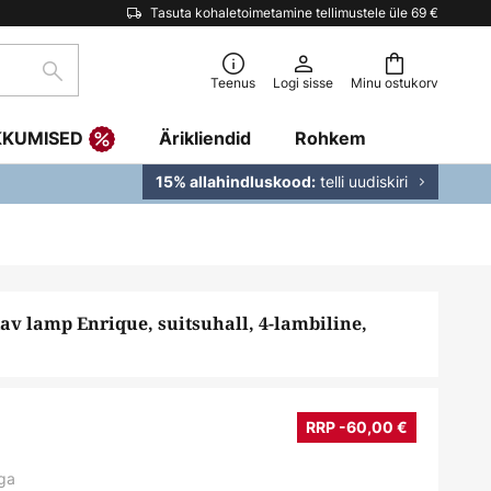
Tasuta kohaletoimetamine tellimustele üle 69 €
Otsi
Teenus
Logi sisse
Minu ostukorv
KKUMISED
Ärikliendid
Rohkem
telli uudiskiri
15% allahindluskood:
av lamp Enrique, suitsuhall, 4-lambiline,
RRP -60,00 €
ga