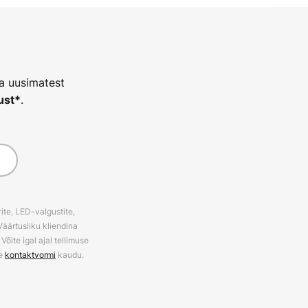
ja uusimatest
.
ust*
ite, LED-valgustite,
Väärtusliku kliendina
õite igal ajal tellimuse
ie
kontaktvormi
kaudu.