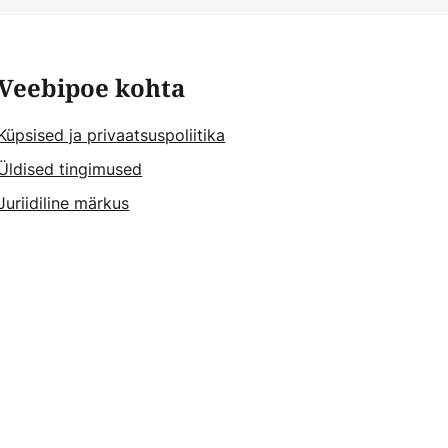
Veebipoe kohta
Küpsised ja privaatsuspoliitika
Üldised tingimused
Juriidiline märkus