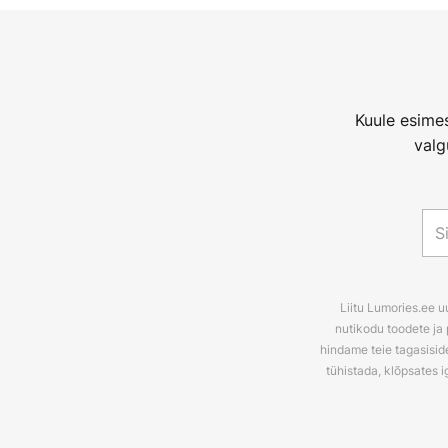
Kuule esimes
valg
Liitu Lumories.ee u
nutikodu toodete ja 
hindame teie tagasiside
tühistada, klõpsates i