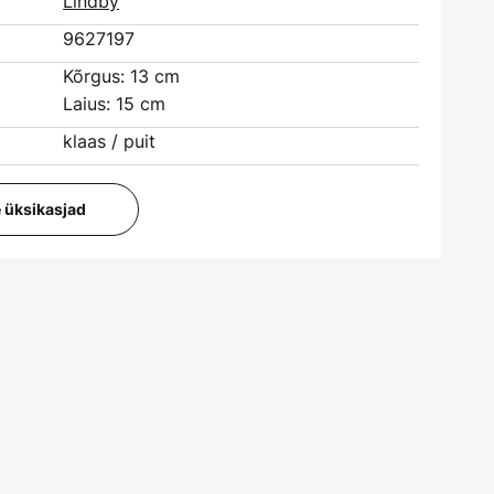
Lindby
9627197
Kõrgus: 13 cm
Laius: 15 cm
klaas / puit
e üksikasjad