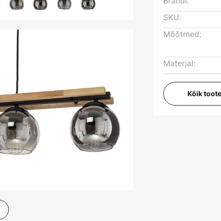
Brändi:
SKU:
Mõõtmed:
Materjal:
Kõik toot