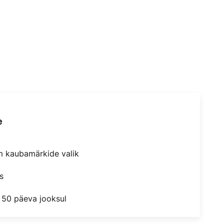
e
m kaubamärkide valik
s
 50 päeva jooksul