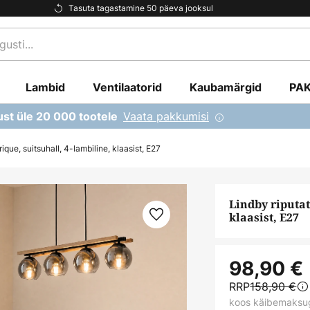
Tasuta tagastamine 50 päeva jooksul
Lambid
Ventilaatorid
Kaubamärgid
PA
Vaata pakkumisi
ust üle 20 000 tootele
ique, suitsuhall, 4-lambiline, klaasist, E27
Lindby riputat
klaasist, E27
98,90 €
RRP
158,90 €
koos käibemaksu