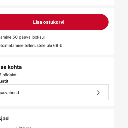
Lisa ostukorvi
tamine 50 päeva jooksul
toimetamine tellimustele üle 69 €
ise kohta
5 nädalat
ustit
lgusvahend
sjad