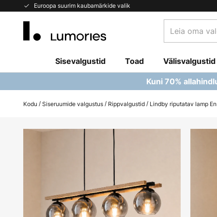
Skip
Euroopa suurim kaubamärkide valik
to
Leia
Content
oma
valgusti...
Sisevalgustid
Toad
Välisvalgustid
Kuni 70% allahindl
Kodu
Siseruumide valgustus
Rippvalgustid
Lindby riputatav lamp Enr
Skip
to
the
end
of
the
images