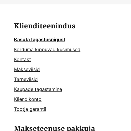
Klienditeenindus
Kasuta tagastusõigust
Korduma kippuvad küsimused
Kontakt
Makseviisid
Tarneviisid
Kaupade tagastamine
Kliendikonto
Tootja garantii
Makseteenuse pakkuja