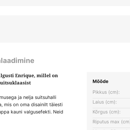
alaadimine
lgusti Enrique, millel on
Mõõde
uitsuklaasist
Pikkus (cm):
usega ja nelja suitsuhalli
Laius (cm):
 mis on oma disainilt täiesti
uppa kauni valgusefekti. Neid
Kõrgus (cm):
ndatud elegantses tammepuidu
Riputus max (cm)
odusliku hõngu. Mõlemad