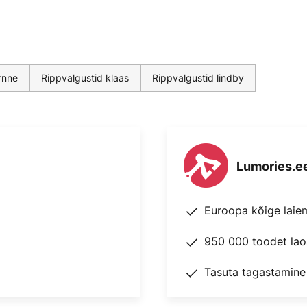
rnne
Rippvalgustid klaas
Rippvalgustid lindby
Lumories.e
Euroopa kõige laie
950 000 toodet lao
Tasuta tagastamine