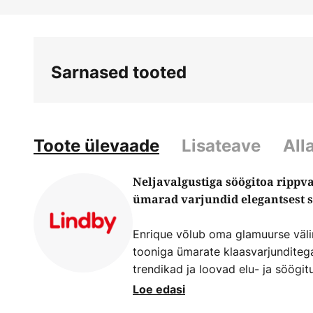
Skip
to
the
beginning
Sarnased tooted
of
the
images
gallery
Toote ülevaade
Lisateave
All
Neljavalgustiga söögitoa rippva
ümarad varjundid elegantsest s
Enrique võlub oma glamuurse välim
tooniga ümarate klaasvarjunditega,
trendikad ja loovad elu- ja söögit
toetab puidust tala, mis on kuju
Loe edasi
stiilis ja annab rippvalgustile lo