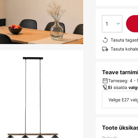
1
Tasuta tagas
Tasuta kohale
Teave tarnim
Tarneaeg: 4 - 
sisalda
Ei
valg
Valige E27 va
Toote üksika