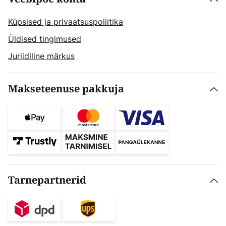
Küpsised ja privaatsuspoliitika
Üldised tingimused
Juriidiline märkus
Makseteenuse pakkuja
Tarnepartnerid