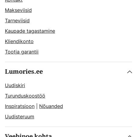
Makseviisid
Tarneviisid
Kaupade tagastamine
Kliendikonto
Tootja garantii
Lumories.ee
Uudiskiri
Turunduskoostöö
Inspiratsioon
|
Nõuanded
Uudisteruum
Veebipoe kohta