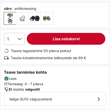
gallery
antiikmessing
värv:
1
Lisa ostukorvi
Tasuta tagastamine 50 päeva jooksul
Tasuta kohaletoimetamine tellimustele üle 69 €
Teave tarnimise kohta
Laos
Tarneaeg: 4 - 7 päeva
sisalda
Ei
valgustit
Valige GU10 valgusvahend