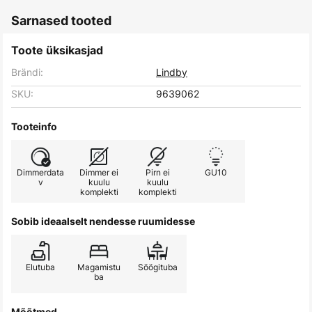
Sarnased tooted
Toote üksikasjad
Brändi:
Lindby
SKU:
9639062
Tooteinfo
Dimmerdata
Dimmer ei
Pirn ei
GU10
v
kuulu
kuulu
komplekti
komplekti
Sobib ideaalselt nendesse ruumidesse
Elutuba
Magamistu
Söögituba
ba
Mõõtmed