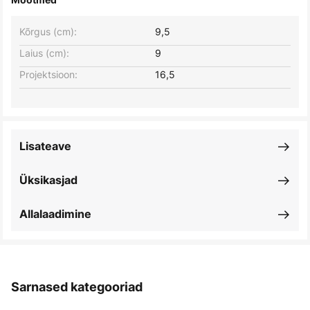
Kõrgus (cm):
9,5
Laius (cm):
9
Projektsioon:
16,5
Lisateave
Üksikasjad
Allalaadimine
Sarnased kategooriad