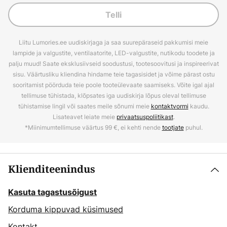
Telli
Liitu Lumories.ee uudiskirjaga ja saa suurepäraseid pakkumisi meie
lampide ja valgustite, ventilaatorite, LED-valgustite, nutikodu toodete ja
palju muud! Saate eksklusiivseid soodustusi, tootesoovitusi ja inspireerivat
sisu. Väärtusliku kliendina hindame teie tagasisidet ja võime pärast ostu
sooritamist pöörduda teie poole tooteülevaate saamiseks. Võite igal ajal
tellimuse tühistada, klõpsates iga uudiskirja lõpus oleval tellimuse
tühistamise lingil või saates meile sõnumi meie
kontaktvormi
kaudu.
Lisateavet leiate meie
privaatsuspoliitikast
.
*Miinimumtellimuse väärtus 99 €, ei kehti nende
tootjate
puhul.
Klienditeenindus
Kasuta tagastusõigust
Korduma kippuvad küsimused
Kontakt