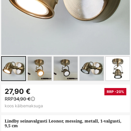
Skip
27,90 €
to
RRP -20%
RRP
34,90 €
the
koos käibemaksuga
beginning
of
Lindby seinavalgusti Leonor, messing, metall, 1-valgusti,
the
9,5 cm
images