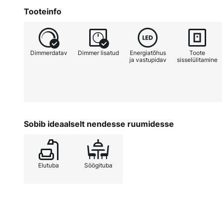
Tooteinfo
Dimmerdatav
Dimmer lisatud
Energiatõhus
Toote
ja vastupidav
sisselülitamine
Sobib ideaalselt nendesse ruumidesse
Elutuba
Söögituba