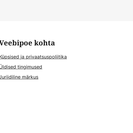
Veebipoe kohta
Küpsised ja privaatsuspoliitika
Üldised tingimused
Juriidiline märkus