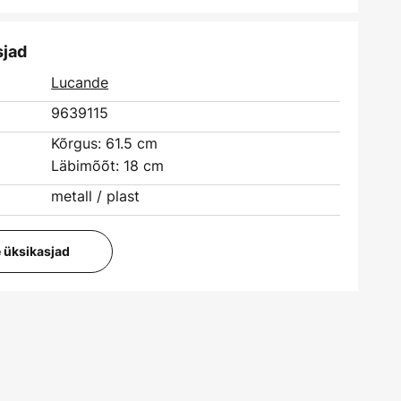
sjad
Lucande
9639115
Kõrgus: 61.5 cm
Läbimõõt: 18 cm
metall / plast
e üksikasjad