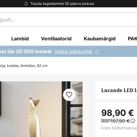
Tasuta tagastamine 50 päeva jooksul
Lambid
Ventilaatorid
Kaubamärgid
PA
Vaata pakkumisi
ust üle 20 000 tootele
ja, kuldne, timmitav, 62 cm
Lucande LED l
98,90 €
RRP
197,90 €
koos käibemaksu