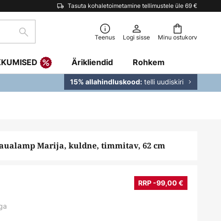
Tasuta kohaletoimetamine tellimustele üle 69 €
Otsi
Teenus
Logi sisse
Minu ostukorv
KKUMISED
Ärikliendid
Rohkem
telli uudiskiri
15% allahindluskood:
aualamp Marija, kuldne, timmitav, 62 cm
RRP -99,00 €
ga