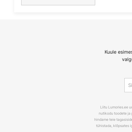
Kuule esimes
valg
Liitu Lumories.ee u
nutikodu toodete ja 
hindame teie tagasiside
tühistada, klõpsates i