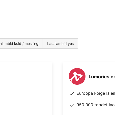
alambid kuld / messing
Laualambid yes
Lumories.e
Euroopa kõige laie
950 000 toodet lao