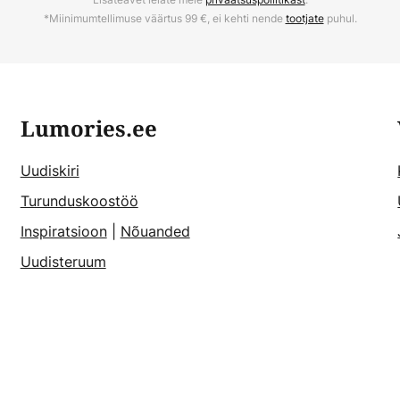
*Miinimumtellimuse väärtus 99 €, ei kehti nende
tootjate
puhul.
Lumories.ee
Uudiskiri
Turunduskoostöö
Inspiratsioon
|
Nõuanded
Uudisteruum