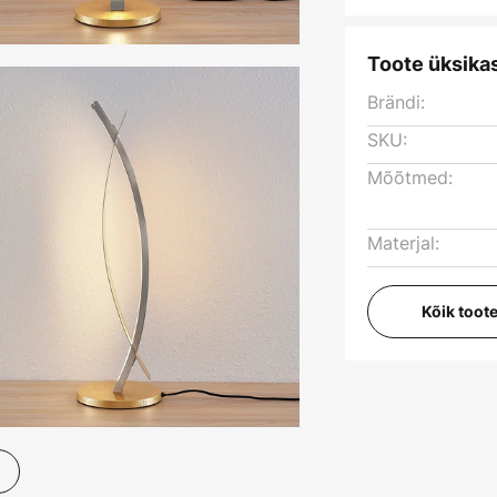
Toote üksika
Brändi:
SKU:
Mõõtmed:
Materjal:
Kõik toot