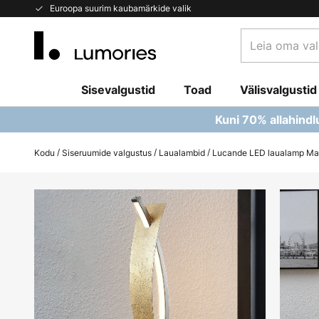
Skip
Euroopa suurim kaubamärkide valik
to
Leia
Content
oma
valgusti...
Sisevalgustid
Toad
Välisvalgustid
Kuni 70% allahindl
Kodu
Siseruumide valgustus
Laualambid
Lucande LED laualamp Mari
Skip
to
the
end
of
the
images