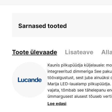
Skip
to
the
beginning
Sarnased tooted
of
the
images
gallery
Toote ülevaade
Lisateave
All
Kaunis pilkupüüdja küljelauale: 
integreeritud dimmeriga See pakub
töövalgustust, sest juba ainuüksi 
Marija LED-laualamp pilkupüüdja. I
vajata, tõmbab see tähelepanu end
ümmargusest alusest tõuseb vertik
koos hõbedase valguselemendig
Loe edasi
Heledust saab reguleerida kolmes