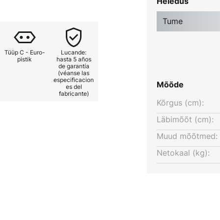
Heledus
Tume
Tüüp C - Euro-
Lucande:
pistik
hasta 5 años
de garantía
(véanse las
especificacion
Mõõde
es del
fabricante)
Kõrgus (cm):
Läbimõõt (cm):
Muud mõõtmed:
Netokaal (kg):