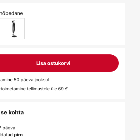
 hõbedane
Lisa ostukorvi
tamine 50 päeva jooksul
toimetamine tellimustele üle 69 €
ise kohta
 7 päeva
ldatud
pirn