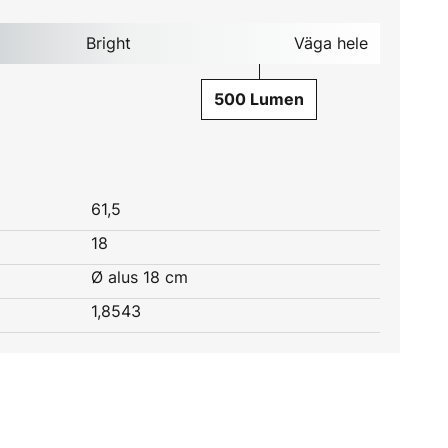
Bright
Väga hele
500 Lumen
61,5
18
Ø alus 18 cm
1,8543