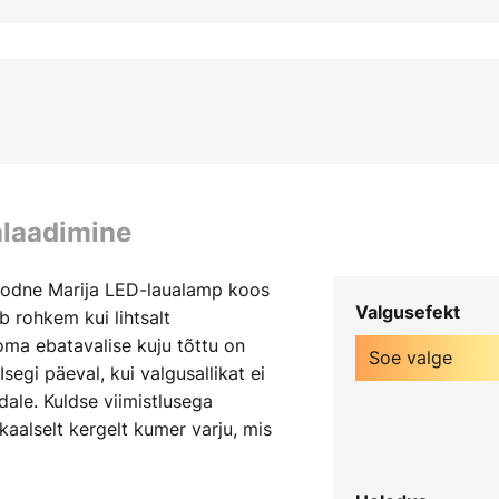
alaadimine
moodne Marija LED-laualamp koos
Valgusefekt
 rohkem kui lihtsalt
oma ebatavalise kuju tõttu on
Soe valge
segi päeval, kui valgusallikat ei
ale. Kuldse viimistlusega
aalselt kergelt kumer varju, mis
a loob moodsa vormimängu.
 astmes, kasutades dimmerit.