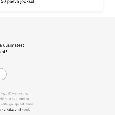
 50 päeva jooksul
ja uusimatest
.
ust*
ite, LED-valgustite,
Väärtusliku kliendina
õite igal ajal tellimuse
ie
kontaktvormi
kaudu.