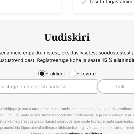
Tasuta tagastamine
Uudiskiri
ena meie eripakkumistest, eksklusiivsetest soodustustest 
ustustrendidest. Registreeruge kohe ja saate
15 % allahindl
Eraklient
Ettevõte
Telli
udiskirjaga ja saa suurepäraseid pakkumisi meie lampide ja valgustite, ventilaator
palju muud! Saate eksklusiivseid soodustusi, tootesoovitusi ja inspireerivat sisu. 
t ja võime pärast ostu sooritamist pöörduda teie poole tooteülevaate saamiseks. V
ga uudiskirja lõpus oleval tellimuse tühistamise lingil või saates meile sõnumi me
Lisateavet leiate meie
privaatsuspoliitikast
.