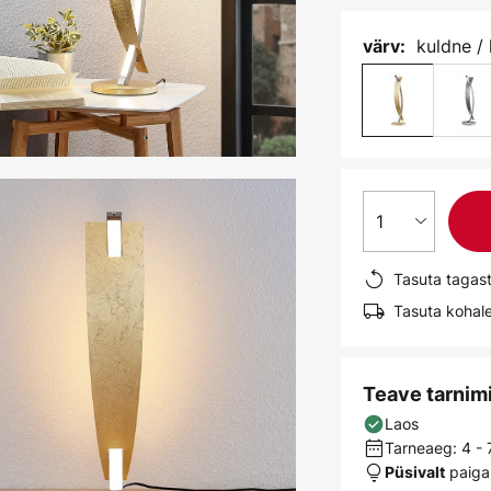
kuldne /
värv:
1
Tasuta tagas
Tasuta kohale
Teave tarnim
Laos
Tarneaeg: 4 -
paiga
Püsivalt