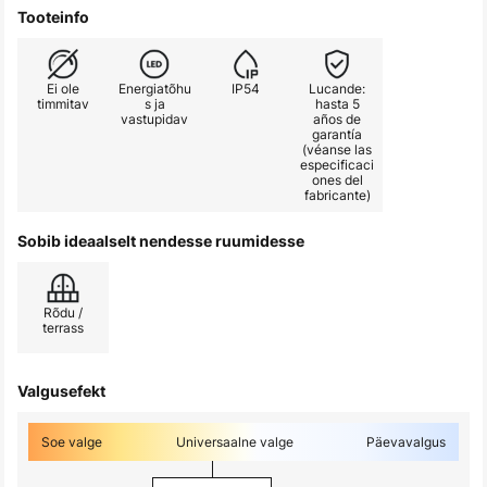
Tooteinfo
Ei ole
Energiatõhu
IP54
Lucande:
timmitav
s ja
hasta 5
vastupidav
años de
garantía
(véanse las
especificaci
ones del
fabricante)
Sobib ideaalselt nendesse ruumidesse
Rõdu /
terrass
Valgusefekt
Soe valge
Universaalne valge
Päevavalgus