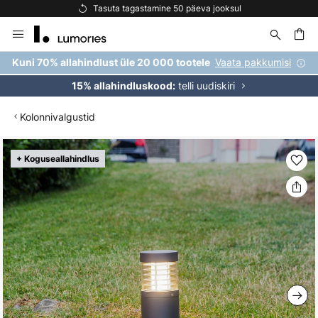
jooksul
Tasuta kohaletoimetamine tellimustele ül
Skip
to
Content
Vaata pakkumisi
Kuni 70% allahindlust üle 20 000 tootele
telli uudiskiri
15% allahindluskood:
Kolonnivalgustid
Skip
+ Koguseallahindlus
to
the
end
of
the
images
gallery