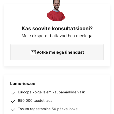
Kas soovite konsultatsiooni?
Meie eksperdid aitavad hea meelega
Võtke meiega ühendust
Lumories.ee
Euroopa kõige laiem kaubamärkide valik
950 000 toodet laos
Tasuta tagastamine 50 päeva jooksul