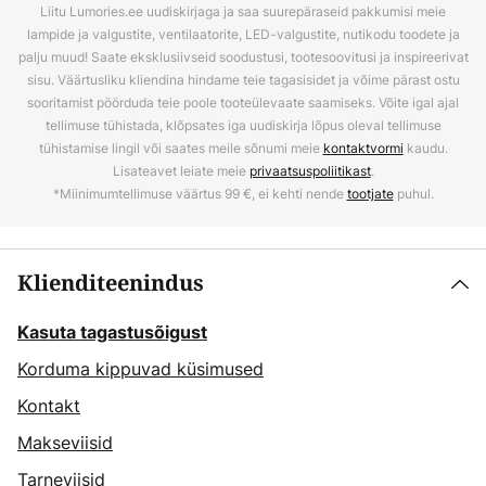
Liitu Lumories.ee uudiskirjaga ja saa suurepäraseid pakkumisi meie
lampide ja valgustite, ventilaatorite, LED-valgustite, nutikodu toodete ja
palju muud! Saate eksklusiivseid soodustusi, tootesoovitusi ja inspireerivat
sisu. Väärtusliku kliendina hindame teie tagasisidet ja võime pärast ostu
sooritamist pöörduda teie poole tooteülevaate saamiseks. Võite igal ajal
tellimuse tühistada, klõpsates iga uudiskirja lõpus oleval tellimuse
tühistamise lingil või saates meile sõnumi meie
kontaktvormi
kaudu.
Lisateavet leiate meie
privaatsuspoliitikast
.
*Miinimumtellimuse väärtus 99 €, ei kehti nende
tootjate
puhul.
Klienditeenindus
Kasuta tagastusõigust
Korduma kippuvad küsimused
Kontakt
Makseviisid
Tarneviisid