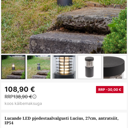
Skip
108,90 €
to
RRP -30,00 €
RRP
138,90 €
the
koos käibemaksuga
beginning
of
Lucande LED pjedestaalvalgusti Lucius, 27cm, antratsiit,
the
IP54
images