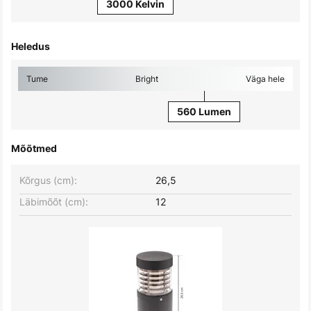
3000 Kelvin
Heledus
Tume
Bright
Väga hele
560 Lumen
Mõõtmed
Kõrgus (cm):
26,5
Läbimõõt (cm):
12