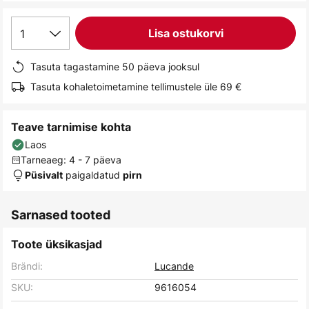
gallery
1
Lisa ostukorvi
Tasuta tagastamine 50 päeva jooksul
Tasuta kohaletoimetamine tellimustele üle 69 €
Teave tarnimise kohta
Laos
Tarneaeg: 4 - 7 päeva
paigaldatud
Püsivalt
pirn
Sarnased tooted
Toote üksikasjad
Brändi:
Lucande
SKU:
9616054