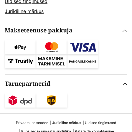
Üldised tingimused
Juriidiline märkus
Makseteenuse pakkuja
Tarnepartnerid
Privaatsuse seaded
Juriidiline märkus
Üldised tingimused
Küpsised ja privaatsuspoliitika
Patareide kõrvaldamine