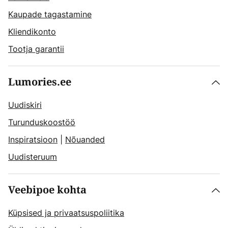
Kaupade tagastamine
Kliendikonto
Tootja garantii
Lumories.ee
Uudiskiri
Turunduskoostöö
Inspiratsioon
|
Nõuanded
Uudisteruum
Veebipoe kohta
Küpsised ja privaatsuspoliitika