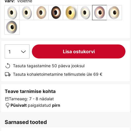
violetne
värv:
gallery
1
Lisa ostukorvi
Tasuta tagastamine 50 päeva jooksul
Tasuta kohaletoimetamine tellimustele üle 69 €
Teave tarnimise kohta
Tarneaeg: 7 - 8 nädalat
paigaldatud
Püsivalt
pirn
Sarnased tooted