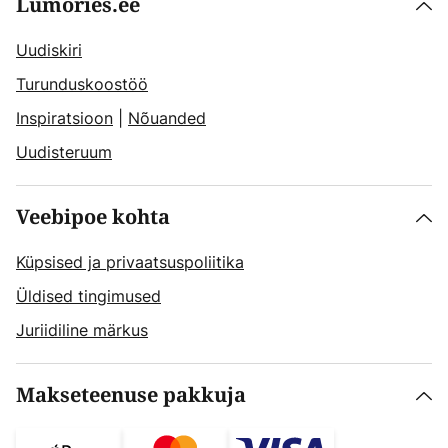
Lumories.ee
Uudiskiri
Turunduskoostöö
Inspiratsioon
|
Nõuanded
Uudisteruum
Veebipoe kohta
Küpsised ja privaatsuspoliitika
Üldised tingimused
Juriidiline märkus
Makseteenuse pakkuja