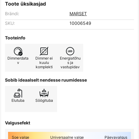
Toote üksikasjad
Brändi:
MARSET
SKU:
10006549
Tooteinfo
Dimmerdata
Dimmer ei
Energiatõhu
v
kuulu
s ja
komplekti
vastupidav
Sobib ideaalselt nendesse ruumidesse
Elutuba
Söögituba
Valgusefekt
Soe valge
Universaalne valge
Päevavalgus