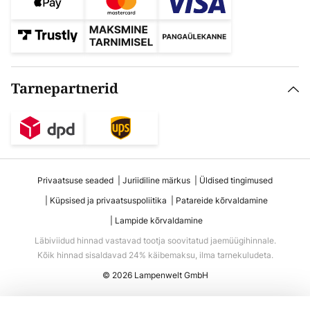
Tarnepartnerid
Privaatsuse seaded
Juriidiline märkus
Üldised tingimused
Küpsised ja privaatsuspoliitika
Patareide kõrvaldamine
Lampide kõrvaldamine
Läbiviidud hinnad vastavad tootja soovitatud jaemüügihinnale.
Kõik hinnad sisaldavad 24% käibemaksu, ilma tarnekuludeta.
© 2026 Lampenwelt GmbH