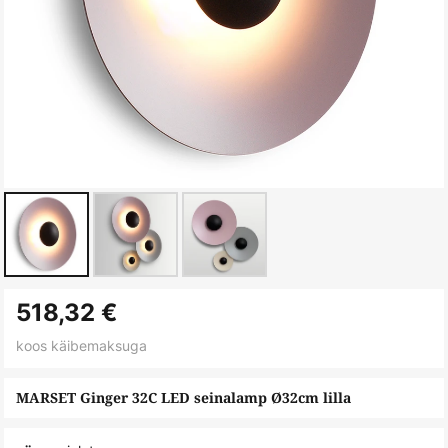
Skip
518,32 €
to
the
koos käibemaksuga
beginning
of
MARSET Ginger 32C LED seinalamp Ø32cm lilla
the
images