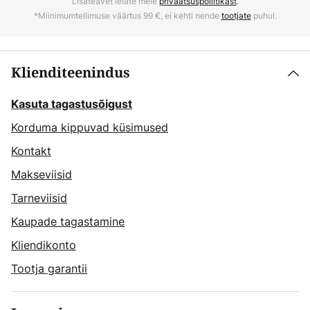
Lisateavet leiate meie
privaatsuspoliitikast
.
*Miinimumtellimuse väärtus 99 €, ei kehti nende
tootjate
puhul.
Klienditeenindus
Kasuta tagastusõigust
Korduma kippuvad küsimused
Kontakt
Makseviisid
Tarneviisid
Kaupade tagastamine
Kliendikonto
Tootja garantii