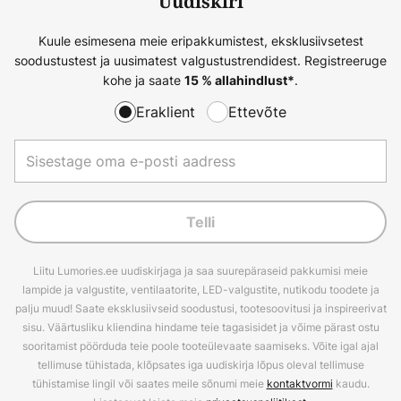
Uudiskiri
Kuule esimesena meie eripakkumistest, eksklusiivsetest
soodustustest ja uusimatest valgustustrendidest. Registreeruge
kohe ja saate
.
15 % allahindlust*
Eraklient
Ettevõte
Telli
Liitu Lumories.ee uudiskirjaga ja saa suurepäraseid pakkumisi meie
lampide ja valgustite, ventilaatorite, LED-valgustite, nutikodu toodete ja
palju muud! Saate eksklusiivseid soodustusi, tootesoovitusi ja inspireerivat
sisu. Väärtusliku kliendina hindame teie tagasisidet ja võime pärast ostu
sooritamist pöörduda teie poole tooteülevaate saamiseks. Võite igal ajal
tellimuse tühistada, klõpsates iga uudiskirja lõpus oleval tellimuse
tühistamise lingil või saates meile sõnumi meie
kontaktvormi
kaudu.