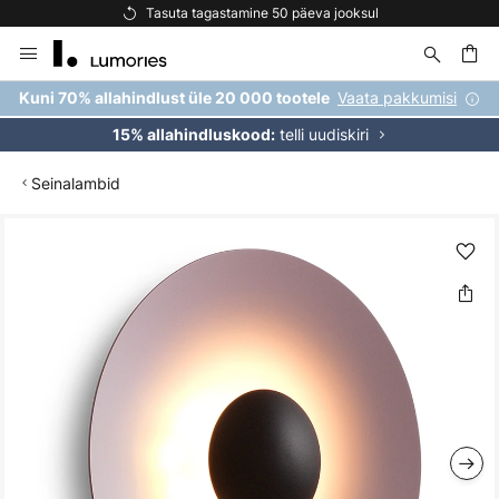
Tasuta tagastamine 50 päeva jooksul
Skip
to
Content
Vaata pakkumisi
Kuni 70% allahindlust üle 20 000 tootele
telli uudiskiri
15% allahindluskood:
Seinalambid
Skip
to
the
end
of
the
images
gallery