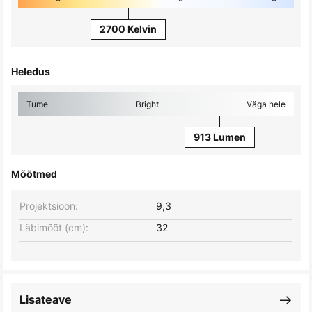
2700 Kelvin
Heledus
Tume
Bright
Väga hele
913 Lumen
Mõõtmed
Projektsioon:
9,3
Läbimõõt (cm):
32
Lisateave