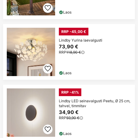
Laos
RRP -45,00 €
Lindby Yurina laevalgusti
73,90 €
RRP
118,90 €
Laos
RRP -41%
Lindby LED seinavalgusti Peetu, Ø 25 cm,
tahvel, timmitav
34,90 €
RRP
59,90 €
Laos