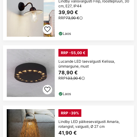
Lindby välisvalgusti Filip, roostepruun, 30
cm, E27, IP44
39,90 €
RRP
73,90 €
Laos
RRP -55,00 €
Lucande LED laevalgusti Kelissa,
ümmargune, must
78,90 €
RRP
133,90 €
Laos
RRP -39%
Lindby LED päikesevalgusti Amaria,
rotangist, valgusti, Ø 27 cm
41,90 €