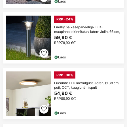
Laos
RRP -24%
Lindby päikesepaneeliga LED-
maapinnale kinnitatav latern Jolin, 66 cm,
59,90 €
RRP
78,90 €
Laos
RRP -38%
Lucande LED laevalgusti Joren, Ø 38 cm,
puit, CCT, kaugjuhtimispult
54,90 €
RRP
88,90 €
Laos