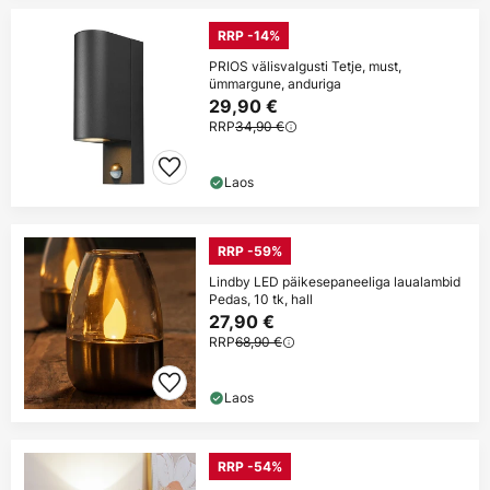
RRP -14%
PRIOS välisvalgusti Tetje, must,
ümmargune, anduriga
29,90 €
RRP
34,90 €
Laos
RRP -59%
Lindby LED päikesepaneeliga laualambid
Pedas, 10 tk, hall
27,90 €
RRP
68,90 €
Laos
RRP -54%