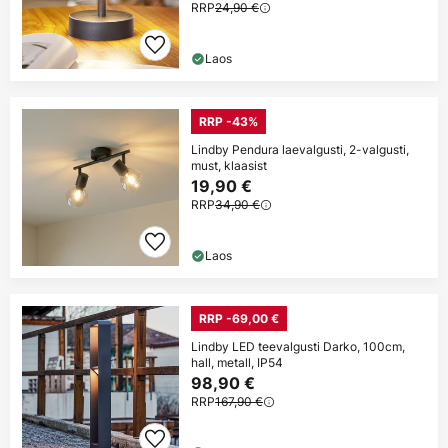
RRP
24,90 €
Laos
RRP -43%
Lindby Pendura laevalgusti, 2-valgusti,
must, klaasist
19,90 €
RRP
34,90 €
Laos
RRP -69,00 €
Lindby LED teevalgusti Darko, 100cm,
hall, metall, IP54
98,90 €
RRP
167,90 €