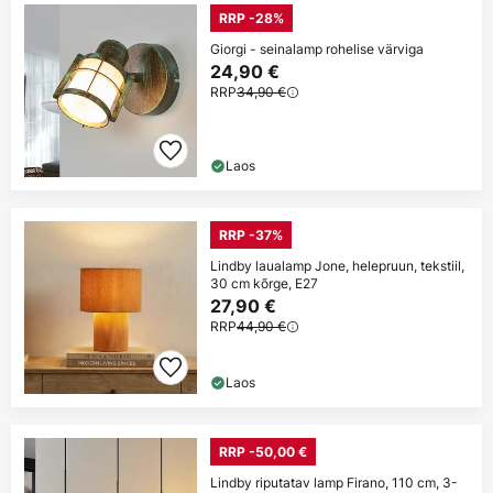
RRP -28%
Giorgi - seinalamp rohelise värviga
24,90 €
RRP
34,90 €
Laos
RRP -37%
Lindby laualamp Jone, helepruun, tekstiil,
30 cm kõrge, E27
27,90 €
RRP
44,90 €
Laos
RRP -50,00 €
Lindby riputatav lamp Firano, 110 cm, 3-