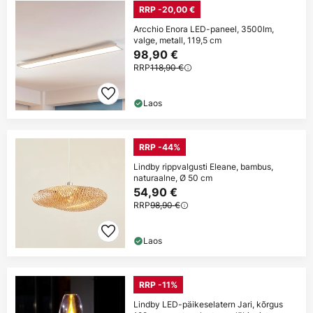
RRP -20,00 €
Arcchio Enora LED-paneel, 3500lm,
valge, metall, 119,5 cm
98,90 €
RRP
118,90 €
Laos
RRP -44%
Lindby rippvalgusti Eleane, bambus,
naturaalne, Ø 50 cm
54,90 €
RRP
98,90 €
Laos
RRP -11%
Lindby LED-päikeselatern Jari, kõrgus