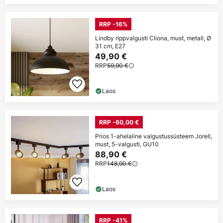
RRP -16%
Lindby rippvalgusti Cliona, must, metall, Ø
31 cm, E27
49,90 €
RRP
59,90 €
Laos
RRP -60,00 €
Prios 1-ahelaline valgustussüsteem Jorell,
must, 5-valgusti, GU10
88,90 €
RRP
148,90 €
Laos
RRP -41%