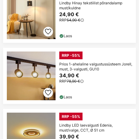
Lindby Hinay tekstiilist põrandalamp
must/kuldne
24,90 €
RRP
54,90 €
Laos
RRP -55%
Prios 1-ahelaline valgustussüsteem Jorell,
must, 3-valgusti, GU10
34,90 €
RRP
78,90 €
Laos
RRP -55%
Lindby LED laevalgusti Edenia,
must/valge, CCT, Ø 51 cm
39,90 €