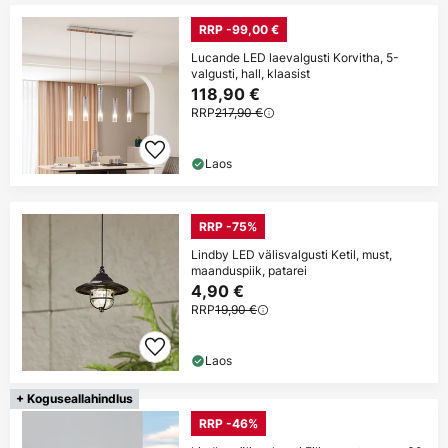
RRP -99,00 €
Lucande LED laevalgusti Korvitha, 5-
valgusti, hall, klaasist
118,90 €
RRP
217,90 €
Laos
RRP -75%
Lindby LED välisvalgusti Ketil, must,
maanduspiik, patarei
4,90 €
RRP
19,90 €
Laos
+ Koguseallahindlus
RRP -46%