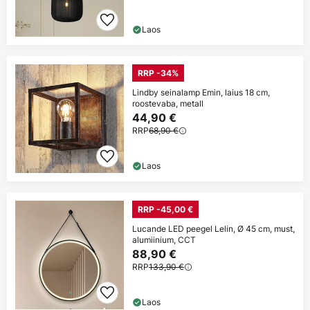
Laos
RRP -34%
Lindby seinalamp Emin, laius 18 cm,
roostevaba, metall
44,90 €
RRP
68,90 €
Laos
RRP -45,00 €
Lucande LED peegel Lelin, Ø 45 cm, must,
alumiinium, CCT
88,90 €
RRP
133,90 €
Laos