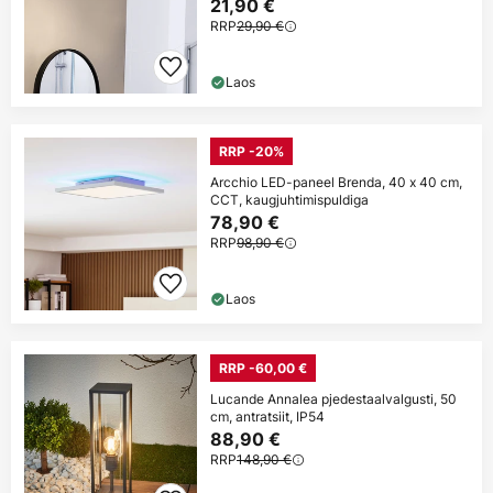
21,90 €
RRP
29,90 €
Laos
RRP -20%
Arcchio LED-paneel Brenda, 40 x 40 cm,
CCT, kaugjuhtimispuldiga
78,90 €
RRP
98,90 €
Laos
RRP -60,00 €
Lucande Annalea pjedestaalvalgusti, 50
cm, antratsiit, IP54
88,90 €
RRP
148,90 €