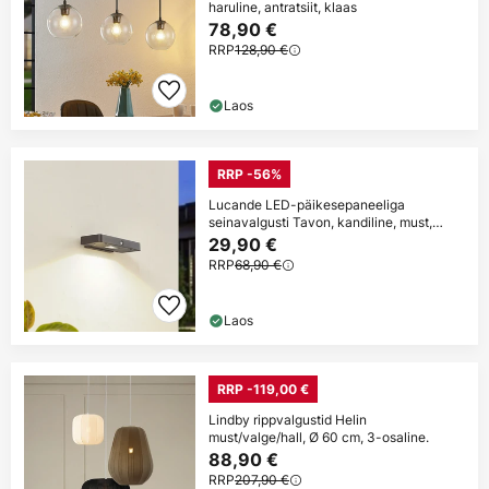
haruline, antratsiit, klaas
78,90 €
RRP
128,90 €
Laos
RRP -56%
Lucande LED-päikesepaneeliga
seinavalgusti Tavon, kandiline, must,
anduriga
29,90 €
RRP
68,90 €
Laos
RRP -119,00 €
Lindby rippvalgustid Helin
must/valge/hall, Ø 60 cm, 3-osaline.
88,90 €
RRP
207,90 €