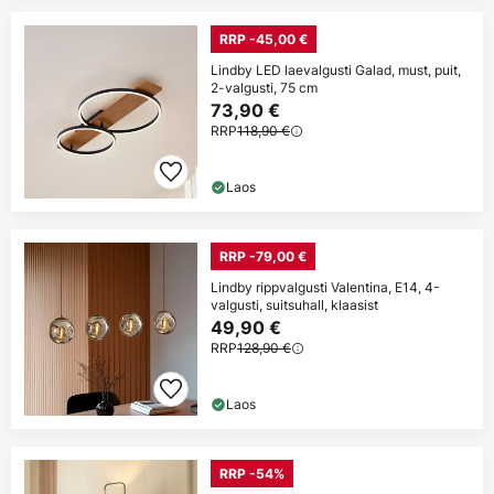
RRP -45,00 €
Lindby LED laevalgusti Galad, must, puit,
2-valgusti, 75 cm
73,90 €
RRP
118,90 €
Laos
RRP -79,00 €
Lindby rippvalgusti Valentina, E14, 4-
valgusti, suitsuhall, klaasist
49,90 €
RRP
128,90 €
Laos
RRP -54%