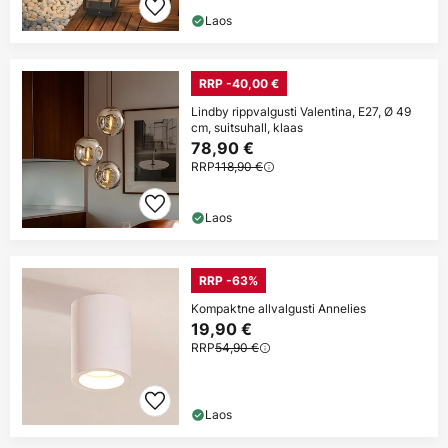
Laos
RRP -40,00 €
Lindby rippvalgusti Valentina, E27, Ø 49
cm, suitsuhall, klaas
78,90 €
RRP
118,90 €
Laos
RRP -63%
Kompaktne allvalgusti Annelies
19,90 €
RRP
54,90 €
Laos