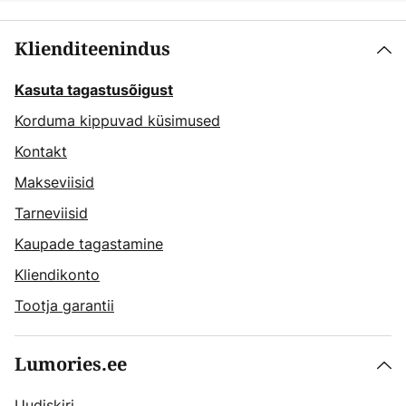
Klienditeenindus
Kasuta tagastusõigust
Korduma kippuvad küsimused
Kontakt
Makseviisid
Tarneviisid
Kaupade tagastamine
Kliendikonto
Tootja garantii
Lumories.ee
Uudiskiri