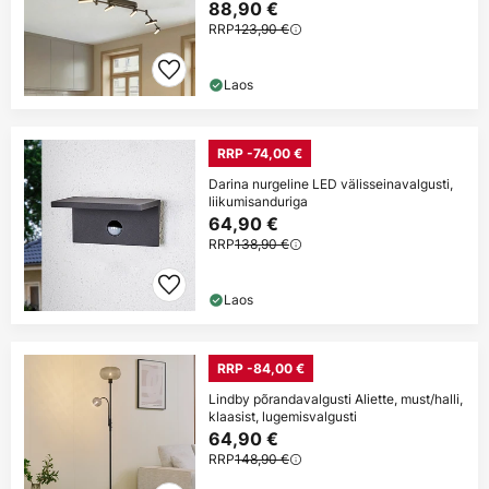
88,90 €
RRP
123,90 €
Laos
RRP -74,00 €
Darina nurgeline LED välisseinavalgusti,
liikumisanduriga
64,90 €
RRP
138,90 €
Laos
RRP -84,00 €
Lindby põrandavalgusti Aliette, must/halli,
klaasist, lugemisvalgusti
64,90 €
RRP
148,90 €