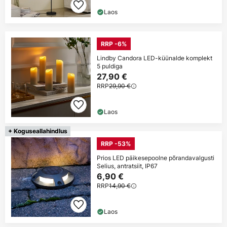
Laos
RRP -6%
Lindby Candora LED-küünalde komplekt
5 puldiga
27,90 €
RRP
29,90 €
Laos
+ Koguseallahindlus
RRP -53%
Prios LED päikesepoolne põrandavalgusti
Selius, antratsiit, IP67
6,90 €
RRP
14,90 €
Laos