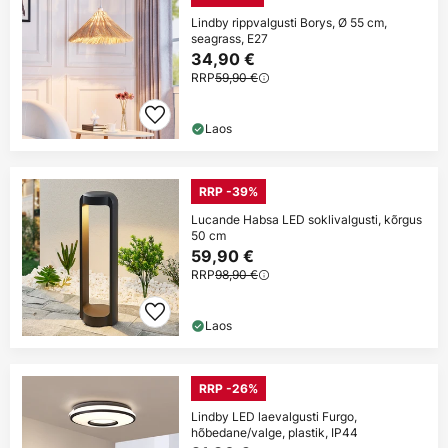
Lindby rippvalgusti Borys, Ø 55 cm,
seagrass, E27
34,90 €
RRP
59,90 €
Laos
RRP -39%
Lucande Habsa LED soklivalgusti, kõrgus
50 cm
59,90 €
RRP
98,90 €
Laos
RRP -26%
Lindby LED laevalgusti Furgo,
hõbedane/valge, plastik, IP44