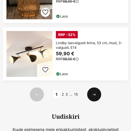
RRP
68,90 €
Laos
RRP -32%
Lindby laevalgusti Arina, 53 cm, must, 3-
valgusti, E14
59,90 €
RRP
88,90 €
Laos
Lehekülg
1
2
3
...
15
Eelmine
Järgmine
Uudiskiri
Kuule esimesena meie eripakkumistest, eksklusiivsetest