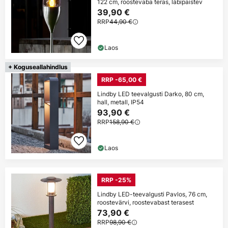
122 cm, roostevaba teras, läbipaistev
39,90 €
RRP
44,90 €
Laos
+ Koguseallahindlus
RRP -65,00 €
Lindby LED teevalgusti Darko, 80 cm,
hall, metall, IP54
93,90 €
RRP
158,90 €
Laos
RRP -25%
Lindby LED-teevalgusti Pavlos, 76 cm,
roostevärvi, roostevabast terasest
73,90 €
RRP
98,90 €