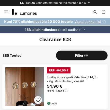
Tasuta kohaletoimetamine tellimustele üle 69 €
Skip
to
Content
Vaata pakkumisi
Kuni 70% allahindlust üle 20 000 tootele
telli uudiskiri
15% allahindluskood:
Clearance B2B
885 Tooted
Filter
RRP -64,00 €
Lindby rippvalgusti Valentina, E14, 3-
valgusti, suitsuhall, klaasist
54,90 €
RRP
118,90 €
Laos