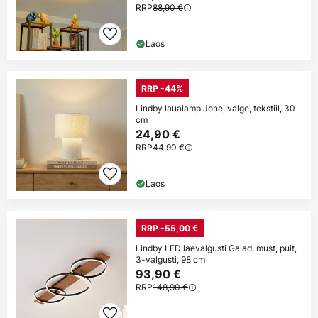
RRP
88,90 €
Laos
RRP -44%
Lindby laualamp Jone, valge, tekstiil, 30
cm
24,90 €
RRP
44,90 €
Laos
RRP -55,00 €
Lindby LED laevalgusti Galad, must, puit,
3-valgusti, 98 cm
93,90 €
RRP
148,90 €