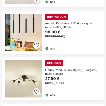
Laos
RRP -40,00 €
Arcchio Kammeron LED rippvalgusti,
must, metall, 80 cm
98,90 €
RRP
138,90 €
Laos
RRP -59%
Lindby Pendura laevalgusti, 5-valgusti,
must, klaasist
27,90 €
RRP
68,90 €
Laos