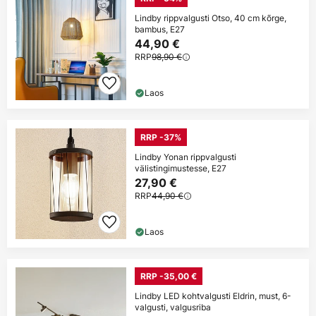
Lindby rippvalgusti Otso, 40 cm kõrge,
bambus, E27
44,90 €
RRP
98,90 €
Laos
RRP -37%
Lindby Yonan rippvalgusti
välistingimustesse, E27
27,90 €
RRP
44,90 €
Laos
RRP -35,00 €
Lindby LED kohtvalgusti Eldrin, must, 6-
valgusti, valgusriba