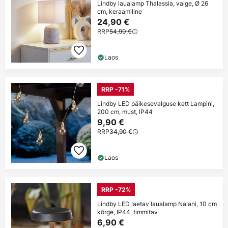
Lindby laualamp Thalassia, valge, Ø 26
cm, keraamiline
24,90 €
RRP
54,90 €
Laos
RRP -71%
Lindby LED päikesevalguse kett Lampini,
200 cm, must, IP44
9,90 €
RRP
34,90 €
Laos
RRP -72%
Lindby LED laetav laualamp Nalani, 10 cm
kõrge, IP44, timmitav
6,90 €