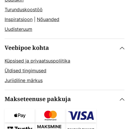
Turunduskoostöö
Inspiratsioon
|
Nõuanded
Uudisteruum
Veebipoe kohta
Küpsised ja privaatsuspoliitika
Üldised tingimused
Juriidiline märkus
Makseteenuse pakkuja