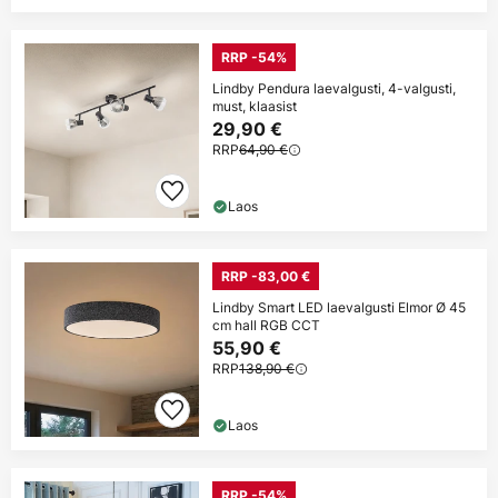
RRP -54%
Lindby Pendura laevalgusti, 4-valgusti,
must, klaasist
29,90 €
RRP
64,90 €
Laos
RRP -83,00 €
Lindby Smart LED laevalgusti Elmor Ø 45
cm hall RGB CCT
55,90 €
RRP
138,90 €
Laos
RRP -54%