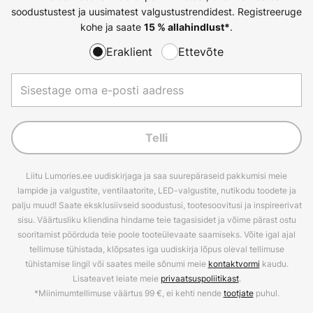
soodustustest ja uusimatest valgustustrendidest. Registreeruge
kohe ja saate
.
15 % allahindlust*
Eraklient
Ettevõte
Telli
Liitu Lumories.ee uudiskirjaga ja saa suurepäraseid pakkumisi meie
lampide ja valgustite, ventilaatorite, LED-valgustite, nutikodu toodete ja
palju muud! Saate eksklusiivseid soodustusi, tootesoovitusi ja inspireerivat
sisu. Väärtusliku kliendina hindame teie tagasisidet ja võime pärast ostu
sooritamist pöörduda teie poole tooteülevaate saamiseks. Võite igal ajal
tellimuse tühistada, klõpsates iga uudiskirja lõpus oleval tellimuse
tühistamise lingil või saates meile sõnumi meie
kontaktvormi
kaudu.
Lisateavet leiate meie
privaatsuspoliitikast
.
*Miinimumtellimuse väärtus 99 €, ei kehti nende
tootjate
puhul.