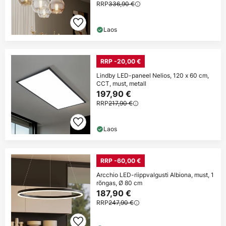
RRP
336,90 €
Laos
RRP -20,00 €
Lindby LED-paneel Nelios, 120 x 60 cm,
CCT, must, metall
197,90 €
RRP
217,90 €
Laos
RRP -60,00 €
Arcchio LED-riippvalgusti Albiona, must, 1
rõngas, Ø 80 cm
187,90 €
RRP
247,90 €