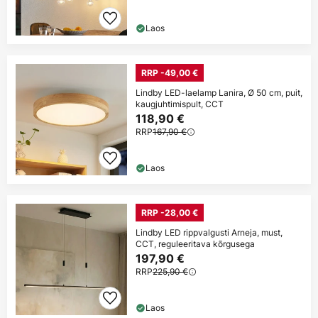
Laos
RRP -49,00 €
Lindby LED-laelamp Lanira, Ø 50 cm, puit,
kaugjuhtimispult, CCT
118,90 €
RRP
167,90 €
Laos
RRP -28,00 €
Lindby LED rippvalgusti Arneja, must,
CCT, reguleeritava kõrgusega
197,90 €
RRP
225,90 €
Laos