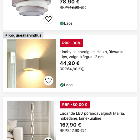
78,90 €
RRP
148,90 €
Laos
+ Koguseallahindlus
RRP -30%
Lindby seinavalgusti Heiko, üles/alla,
kips, valge, kõrgus 12 cm
44,90 €
RRP
64,90 €
Laos
RRP -80,00 €
Lucande LED põrandavalgusti Mairia,
hõbedane, lainekujuline
167,90 €
RRP
247,90 €