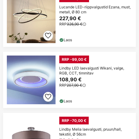
Lucande LED-riippvalgustid Ezana, must,
metall, Ø 80 cm
227,90 €
RRP
326,90 €
Laos
RRP -99,00 €
Lindby LED laevalgusti Wikani, valge,
RGB, CCT, timmitav
108,90 €
RRP
207,90 €
Laos
RRP -70,00 €
Lindby Melia laevalgusti, pruun/hall,
tekstiil, Ø 56cm