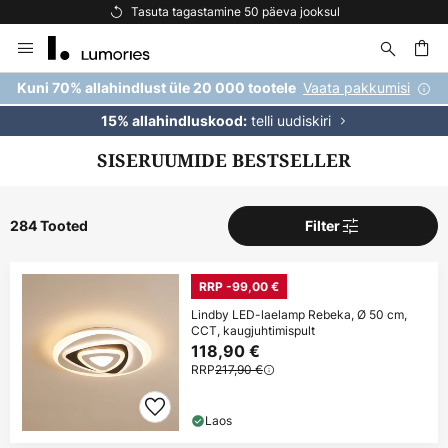
Tasuta kohaletoimetamine tellimustele üle 69 €
Skip
to
Content
Vaata pakkumisi
Kuni 70% allahindlust üle 20 000 tootele
telli uudiskiri
15% allahindluskood:
SISERUUMIDE BESTSELLER
284 Tooted
Filter
RRP -99,00 €
Lindby LED-laelamp Rebeka, Ø 50 cm,
CCT, kaugjuhtimispult
118,90 €
RRP
217,90 €
Laos