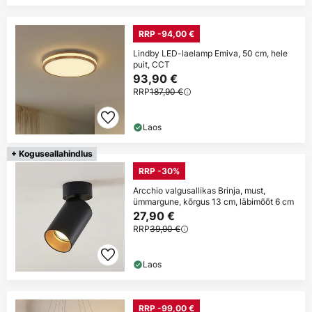
RRP -94,00 €
Lindby LED-laelamp Emiva, 50 cm, hele
puit, CCT
93,90 €
RRP
187,90 €
Laos
+ Koguseallahindlus
RRP -30%
Arcchio valgusallikas Brinja, must,
ümmargune, kõrgus 13 cm, läbimõõt 6 cm
27,90 €
RRP
39,90 €
Laos
RRP -99,00 €