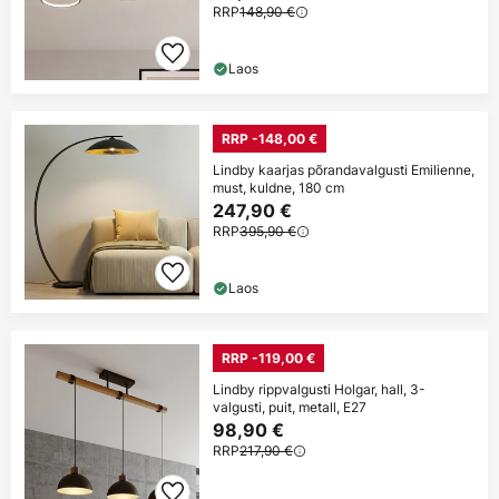
RRP
148,90 €
Laos
RRP -148,00 €
Lindby kaarjas põrandavalgusti Emilienne,
must, kuldne, 180 cm
247,90 €
RRP
395,90 €
Laos
RRP -119,00 €
Lindby rippvalgusti Holgar, hall, 3-
valgusti, puit, metall, E27
98,90 €
RRP
217,90 €