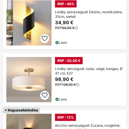
RRP -46%
Lindby seinavalgusti Desirio, must/kuldne,
35cm, metall
34,90 €
RRP
64,90 €
Laos
RRP -30,00 €
Lindby laevalgusti Josia, valge, kangas, Ø
47 cm, E27
98,90 €
RRP
128,90 €
Laos
+ Koguseallahindlus
RRP -12%
Arcchio seinavalgusti Zuzana, nurgeline,