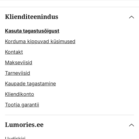
Klienditeenindus
Kasuta tagastusõigust
Korduma kippuvad küsimused
Kontakt
Makseviisid
Tarneviisid
Kaupade tagastamine
Kliendikonto
Tootja garantii
Lumories.ee
Uudiskiri