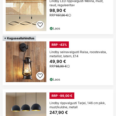
Lindby LED rippvalgusti Welina, must,
raud, reguleeritav
98,90 €
RRP
197,90 €
Laos
+ Koguseallahindlus
RRP -43%
Lindby seinavalgusti Raisa, roostevaba,
metallist, latern, E14
49,90 €
RRP
88,90 €
Laos
RRP -99,00 €
Lindby rippvalgusti Tarjei, 146 cm pikk,
must/kuldne, metall
247,90 €