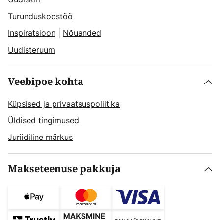
Turunduskoostöö
Inspiratsioon
|
Nõuanded
Uudisteruum
Veebipoe kohta
Küpsised ja privaatsuspoliitika
Üldised tingimused
Juriidiline märkus
Makseteenuse pakkuja