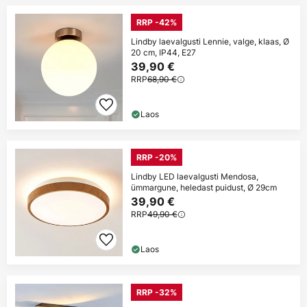
RRP -42%
Lindby laevalgusti Lennie, valge, klaas, Ø
20 cm, IP44, E27
39,90 €
RRP
68,90 €
Laos
RRP -20%
Lindby LED laevalgusti Mendosa,
ümmargune, heledast puidust, Ø 29cm
39,90 €
RRP
49,90 €
Laos
RRP -32%