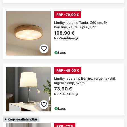
RRP -79,00 €
Lindby laelamp Tanju, Ø60 cm, 5-
haruline, kautšukipuu, E27
108,90 €
RRP
187,90 €
Laos
RRP -45,00 €
Lindby laualamp Benjiro, valge, tekstiil,
lugemislamp, 52cm
73,90 €
RRP
118,90 €
Laos
+ Koguseallahindlus
RRP -22%