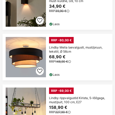
must-kuldne, G9, 10 cm
34,90 €
RRP
39,90 €
Laos
RRP -80,00 €
Lindby Melia laevalgusti, must/pruun,
tekstiil, Ø 56cm
68,90 €
RRP
148,90 €
Laos
RRP -69,00 €
Lindby rippvalgustid Kirista, 5-lõõgaga,
must/puit, 100 cm, E27
158,90 €
RRP
227,90 €