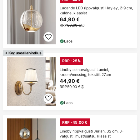
Lucande LED rippvalgusti Hayley, Ø 9 cm,
kuldne, klaasist
64,90 €
RRP
83,90 €
Laos
+ Koguseallahindlus
RRP -25%
Lindby seinavalgusti Lumiel,
kreem/messing, tekstiil, 27cm
44,90 €
RRP
59,90 €
Laos
RRP -45,00 €
Lindby rippvalgusti Jurian, 32 cm, 3-
valgusti, must/suitsu, klaasist