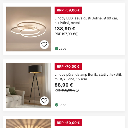
RRP -59,00 €
Lindby LED laevalgusti Joline, Ø 60 cm,
niklivärvi, metall
138,90 €
RRP
197,90 €
Laos
RRP -70,00 €
Lindby põrandalamp Benik, statiiv, tekstiil,
must/kuldne, 153cm
88,90 €
RRP
158,90 €
Laos
RRP -50,00 €