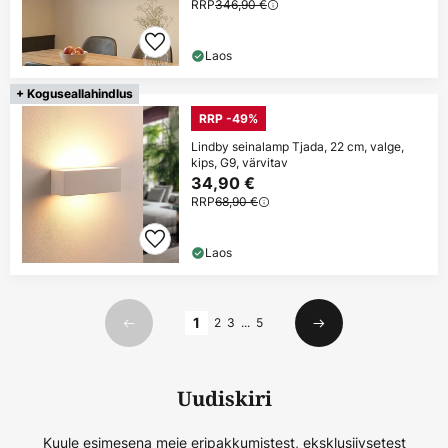
RRP
346,90 €
Laos
+ Koguseallahindlus
RRP -49%
Lindby seinalamp Tjada, 22 cm, valge,
kips, G9, värvitav
34,90 €
RRP
68,90 €
Laos
Lehekülg
1
2
3
...
5
Eelmine
Järgmine
Uudiskiri
Kuule esimesena meie eripakkumistest, eksklusiivsetest