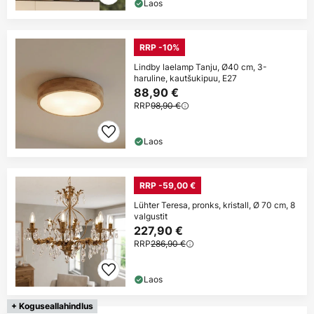
Laos
RRP -10%
Lindby laelamp Tanju, Ø40 cm, 3-
haruline, kautšukipuu, E27
88,90 €
RRP
98,90 €
Laos
RRP -59,00 €
Lühter Teresa, pronks, kristall, Ø 70 cm, 8
valgustit
227,90 €
RRP
286,90 €
Laos
+ Koguseallahindlus