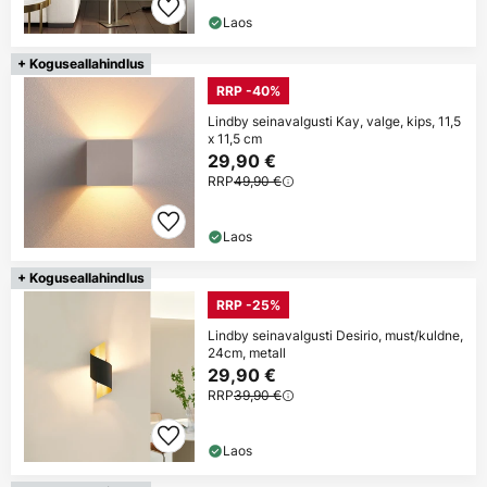
Laos
+ Koguseallahindlus
RRP -40%
Lindby seinavalgusti Kay, valge, kips, 11,5
x 11,5 cm
29,90 €
RRP
49,90 €
Laos
+ Koguseallahindlus
RRP -25%
Lindby seinavalgusti Desirio, must/kuldne,
24cm, metall
29,90 €
RRP
39,90 €
Laos