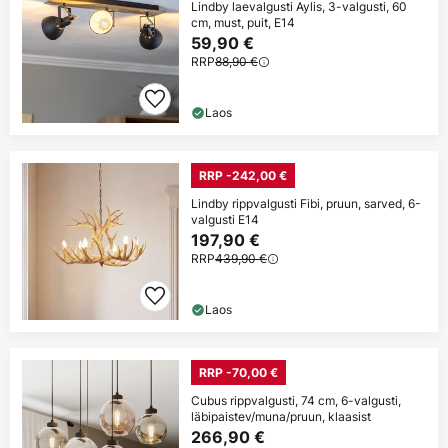
Lindby laevalgusti Aylis, 3-valgusti, 60
cm, must, puit, E14
59,90 €
RRP
88,90 €
Laos
RRP -242,00 €
Lindby rippvalgusti Fibi, pruun, sarved, 6-
valgusti E14
197,90 €
RRP
439,90 €
Laos
RRP -70,00 €
Cubus rippvalgusti, 74 cm, 6-valgusti,
läbipaistev/muna/pruun, klaasist
266,90 €