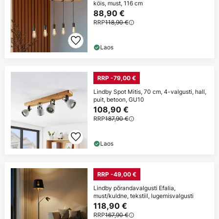
köis, must, 116 cm
88,90 €
RRP
118,90 €
Laos
RRP -79,00 €
Lindby Spot Mitis, 70 cm, 4-valgusti, hall,
puit, betoon, GU10
108,90 €
RRP
187,90 €
Laos
RRP -49,00 €
Lindby põrandavalgusti Efalia,
must/kuldne, tekstiil, lugemisvalgusti
118,90 €
RRP
167,90 €