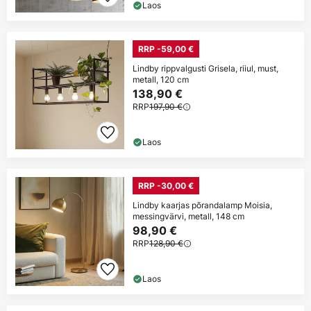
Laos
RRP -59,00 €
Lindby rippvalgusti Grisela, riiul, must,
metall, 120 cm
138,90 €
RRP
197,90 €
Laos
RRP -30,00 €
Lindby kaarjas põrandalamp Moisia,
messingvärvi, metall, 148 cm
98,90 €
RRP
128,90 €
Laos