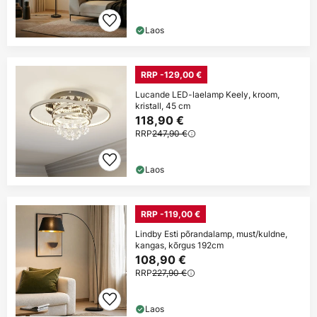
Laos
RRP -129,00 €
Lucande LED-laelamp Keely, kroom,
kristall, 45 cm
118,90 €
RRP
247,90 €
Laos
RRP -119,00 €
Lindby Esti põrandalamp, must/kuldne,
kangas, kõrgus 192cm
108,90 €
RRP
227,90 €
Laos