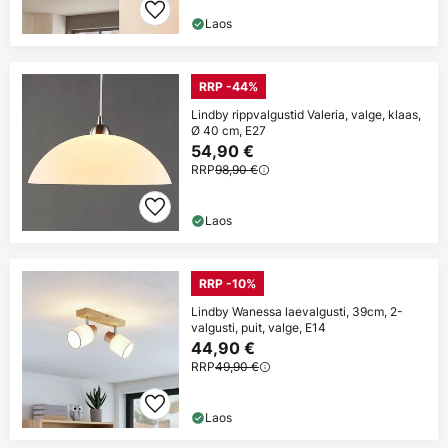
Laos
RRP -44%
Lindby rippvalgustid Valeria, valge, klaas,
Ø 40 cm, E27
54,90 €
RRP
98,90 €
Laos
RRP -10%
Lindby Wanessa laevalgusti, 39cm, 2-
valgusti, puit, valge, E14
44,90 €
RRP
49,90 €
Laos