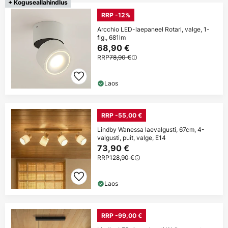
+ Koguseallahindlus
RRP -12%
Arcchio LED-laepaneel Rotari, valge, 1-
flg., 681lm
68,90 €
RRP
78,90 €
Laos
RRP -55,00 €
Lindby Wanessa laevalgusti, 67cm, 4-
valgusti, puit, valge, E14
73,90 €
RRP
128,90 €
Laos
RRP -99,00 €