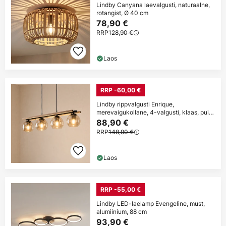
Lindby Canyana laevalgusti, naturaalne,
rotangist, Ø 40 cm
78,90 €
RRP
128,90 €
Laos
RRP -60,00 €
Lindby rippvalgusti Enrique,
merevaigukollane, 4-valgusti, klaas, puit,
E27
88,90 €
RRP
148,90 €
Laos
RRP -55,00 €
Lindby LED-laelamp Evengeline, must,
alumiinium, 88 cm
93,90 €