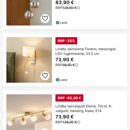
83,90 €
RRP
128,90 €
Laos
RRP -25%
Lindby seinalamp Florens, messingist,
LED-lugemislamp, 23,5 cm
73,90 €
RRP
98,90 €
Laos
RRP -65,00 €
Lindby laevalgusti Elaina, 70cm, 4-
valgusti, messing, klaas, E14
73,90 €
RRP
138,90 €