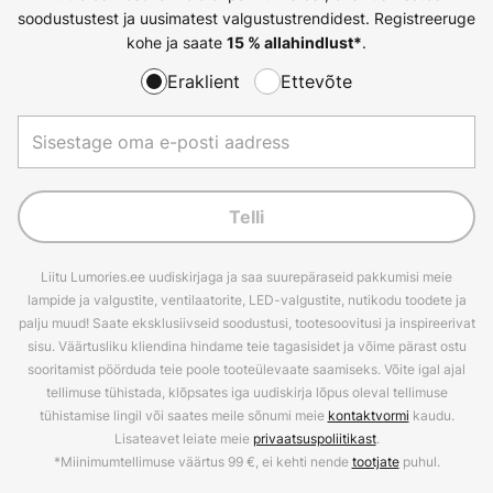
soodustustest ja uusimatest valgustustrendidest. Registreeruge
kohe ja saate
.
15 % allahindlust*
Eraklient
Ettevõte
Telli
Liitu Lumories.ee uudiskirjaga ja saa suurepäraseid pakkumisi meie
lampide ja valgustite, ventilaatorite, LED-valgustite, nutikodu toodete ja
palju muud! Saate eksklusiivseid soodustusi, tootesoovitusi ja inspireerivat
sisu. Väärtusliku kliendina hindame teie tagasisidet ja võime pärast ostu
sooritamist pöörduda teie poole tooteülevaate saamiseks. Võite igal ajal
tellimuse tühistada, klõpsates iga uudiskirja lõpus oleval tellimuse
tühistamise lingil või saates meile sõnumi meie
kontaktvormi
kaudu.
Lisateavet leiate meie
privaatsuspoliitikast
.
*Miinimumtellimuse väärtus 99 €, ei kehti nende
tootjate
puhul.