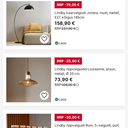
RRP -79,00 €
Lindby kaarvalgusti Jonera, must, metall,
E27, kõrgus 185cm
158,90 €
RRP
237,90 €
Laos
RRP -35,00 €
Lindby rippvalgustid Louisanne, pruun,
metall, Ø 35 cm
73,90 €
RRP
108,90 €
Laos
RRP -30,00 €
Lindby rippvalgusti Rom, 5-valgusti, puit,