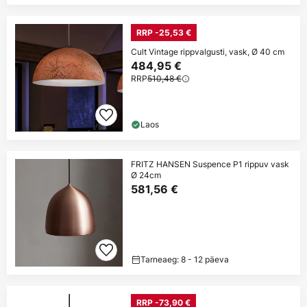
RRP -25,53 €
Cult Vintage rippvalgusti, vask, Ø 40 cm
484,95 €
RRP
510,48 €
Laos
FRITZ HANSEN Suspence P1 rippuv vask
Ø 24cm
581,56 €
Tarneaeg: 8 - 12 päeva
RRP -73,90 €