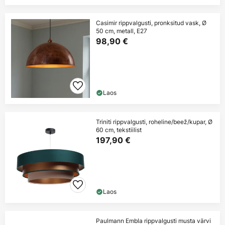
Casimir rippvalgusti, pronksitud vask, Ø
50 cm, metall, E27
98,90 €
Laos
Triniti rippvalgusti, roheline/beež/kupar, Ø
60 cm, tekstiilist
197,90 €
Laos
Paulmann Embla rippvalgusti musta värvi