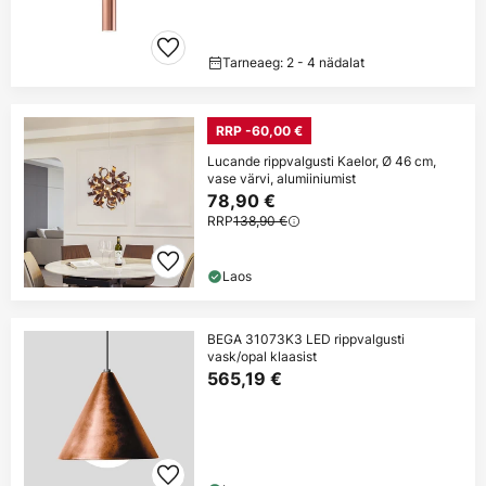
Tarneaeg: 2 - 4 nädalat
RRP -60,00 €
Lucande rippvalgusti Kaelor, Ø 46 cm,
vase värvi, alumiiniumist
78,90 €
RRP
138,90 €
Laos
BEGA 31073K3 LED rippvalgusti
vask/opal klaasist
565,19 €