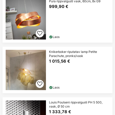
Pura rippvalgusti vask, 60cm, 8x G9
999,90 €
Laos
Knikerboker riputatav lamp Petite
Parachute, pronks/vask
1 015,56 €
Laos
Louis Poulseni rippvalgusti PH 5 500,
vask, Ø 50 cm
1 333,78 €