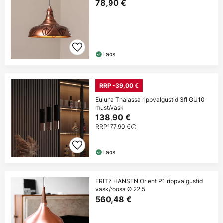
78,90 €
Laos
RRP -39,00 €
Euluna Thalassa rippvalgustid 3fl GU10
must/vask
138,90 €
RRP
177,90 €
Laos
FRITZ HANSEN Orient P1 rippvalgustid
vask/roosa Ø 22,5
560,48 €