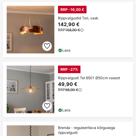
RRP -16,00 €
Rippvalgustid Tori, vask
142,90 €
RRP
158,90 €
Laos
RRP -27%
Rippvalgusti Tel 6501 Ø50cm vasest
49,90 €
RRP
68,90 €
Laos
Brenda - reguleeritava kõrgusega
rippvalgusti