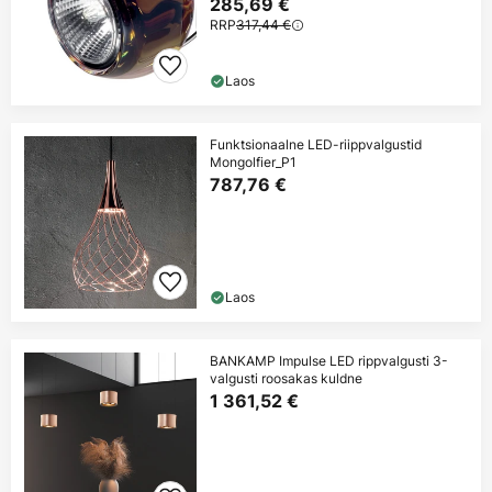
285,69 €
RRP
317,44 €
Laos
Funktsionaalne LED-riippvalgustid
Mongolfier_P1
787,76 €
Laos
BANKAMP Impulse LED rippvalgusti 3-
valgusti roosakas kuldne
1 361,52 €