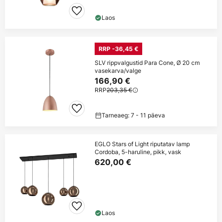
Laos
RRP -36,45 €
SLV rippvalgustid Para Cone, Ø 20 cm
vasekarva/valge
166,90 €
RRP
203,35 €
Tarneaeg: 7 - 11 päeva
EGLO Stars of Light riputatav lamp
Cordoba, 5-haruline, pikk, vask
620,00 €
Laos