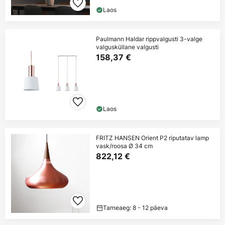
Laos
Paulmann Haldar rippvalgusti 3-valge
valgusküllane valgusti
158,37 €
Laos
FRITZ HANSEN Orient P2 riputatav lamp
vask/roosa Ø 34 cm
822,12 €
Tarneaeg: 8 - 12 päeva