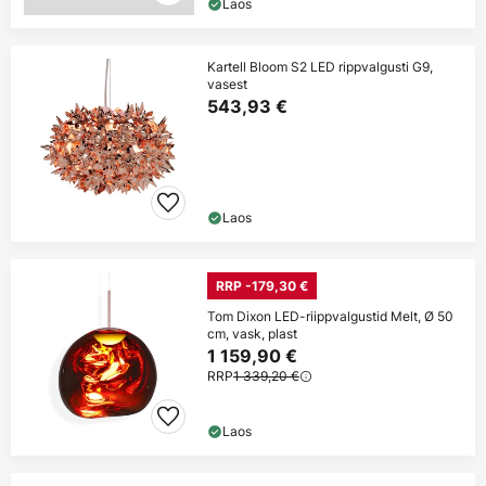
Laos
Kartell Bloom S2 LED rippvalgusti G9,
vasest
543,93 €
Laos
RRP -179,30 €
Tom Dixon LED-riippvalgustid Melt, Ø 50
cm, vask, plast
1 159,90 €
RRP
1 339,20 €
Laos