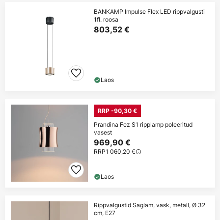
BANKAMP Impulse Flex LED rippvalgusti
1fl. roosa
803,52 €
Laos
RRP -90,30 €
Prandina Fez S1 ripplamp poleeritud
vasest
969,90 €
RRP
1 060,20 €
Laos
Rippvalgustid Saglam, vask, metall, Ø 32
cm, E27