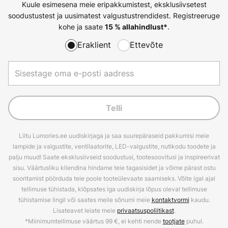
Kuule esimesena meie eripakkumistest, eksklusiivsetest
soodustustest ja uusimatest valgustustrendidest. Registreeruge
kohe ja saate
.
15 % allahindlust*
Eraklient
Ettevõte
Telli
Liitu Lumories.ee uudiskirjaga ja saa suurepäraseid pakkumisi meie
lampide ja valgustite, ventilaatorite, LED-valgustite, nutikodu toodete ja
palju muud! Saate eksklusiivseid soodustusi, tootesoovitusi ja inspireerivat
sisu. Väärtusliku kliendina hindame teie tagasisidet ja võime pärast ostu
sooritamist pöörduda teie poole tooteülevaate saamiseks. Võite igal ajal
tellimuse tühistada, klõpsates iga uudiskirja lõpus oleval tellimuse
tühistamise lingil või saates meile sõnumi meie
kontaktvormi
kaudu.
Lisateavet leiate meie
privaatsuspoliitikast
.
*Miinimumtellimuse väärtus 99 €, ei kehti nende
tootjate
puhul.