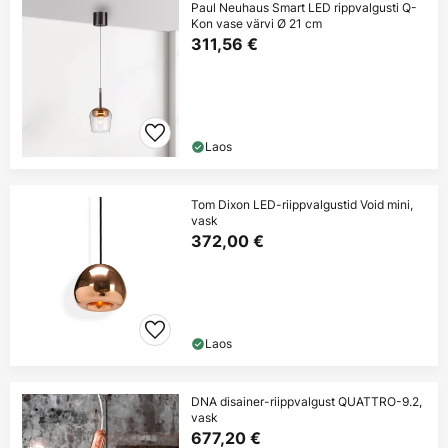
Paul Neuhaus Smart LED rippvalgusti Q-
Kon vase värvi Ø 21 cm
311,56 €
Laos
Tom Dixon LED-riippvalgustid Void mini,
vask
372,00 €
Laos
DNA disainer-riippvalgust QUATTRO-9.2,
vask
677,20 €