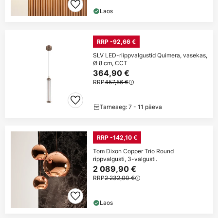
Laos
RRP -92,66 €
SLV LED-riippvalgustid Quimera, vasekas,
Ø 8 cm, CCT
364,90 €
RRP
457,56 €
Tarneaeg: 7 - 11 päeva
RRP -142,10 €
Tom Dixon Copper Trio Round
rippvalgusti, 3-valgusti.
2 089,90 €
RRP
2 232,00 €
Laos