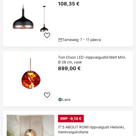
108,35 €
Tarneaeg: 7 - 11 päeva
Tom Dixon LED-riippvalgustid Melt Mini,
Ø 28 cm, vask
899,00 €
Laos
RRP -9,10 €
IT'S ABOUT ROMI rippvalgusti Helsinki,
merevaigukollane