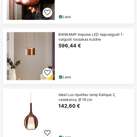
Laos
BANKAMP Impulse LED rippvalgusti 1-
valgusti roosakas kuldne
596,44 €
Laos
Ideal Lux riputitav lamp Kalique 2,
vasekarva, Ø 18 cm
142,60 €