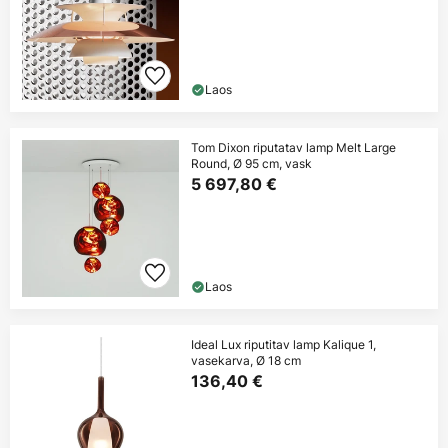
Laos
Tom Dixon riputatav lamp Melt Large
Round, Ø 95 cm, vask
5 697,80 €
Laos
Ideal Lux riputitav lamp Kalique 1,
vasekarva, Ø 18 cm
136,40 €