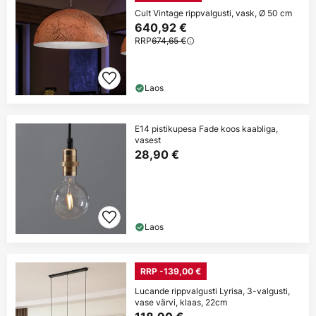
Cult Vintage rippvalgusti, vask, Ø 50 cm
640,92 €
RRP
674,65 €
Laos
E14 pistikupesa Fade koos kaabliga,
vasest
28,90 €
Laos
RRP -139,00 €
Lucande rippvalgusti Lyrisa, 3-valgusti,
vase värvi, klaas, 22cm