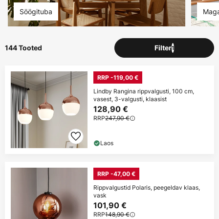
Söögituba
Maga
144 Tooted
Filter
1
RRP -119,00 €
Lindby Rangina rippvalgusti, 100 cm,
vasest, 3-valgusti, klaasist
128,90 €
RRP
247,90 €
Laos
RRP -47,00 €
Rippvalgustid Polaris, peegeldav klaas,
vask
101,90 €
RRP
148,90 €