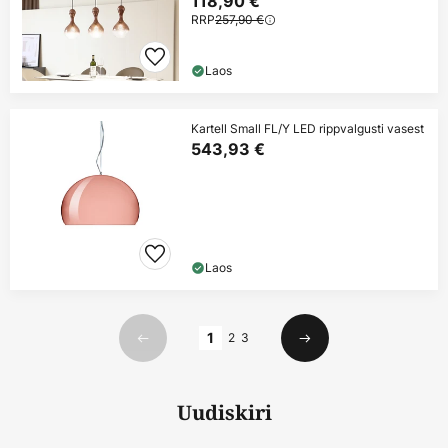
118,90 €
RRP
257,90 €
Laos
Kartell Small FL/Y LED rippvalgusti vasest
543,93 €
Laos
Lehekülg
1
2
3
Eelmine
Järgmine
Uudiskiri