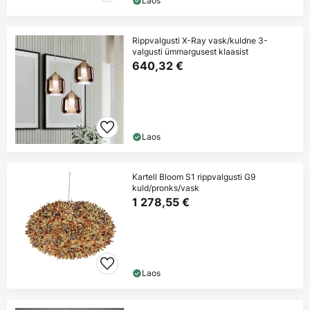
Laos
Rippvalgusti X-Ray vask/kuldne 3-
valgusti ümmargusest klaasist
640,32 €
Laos
Kartell Bloom S1 rippvalgusti G9
kuld/pronks/vask
1 278,55 €
Laos