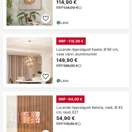
114,90 €
RRP
124,00 €
Laos
RRP -118,00 €
Lucande rippvalgusti Kaelor, Ø 60 cm,
vase värvi, alumiiniumist
148,90 €
RRP
266,90 €
Laos
RRP -64,00 €
Lucande rippvalgusti Aeloria, vask, Ø 45
cm, raud, E27
54,90 €
RRP
118,90 €