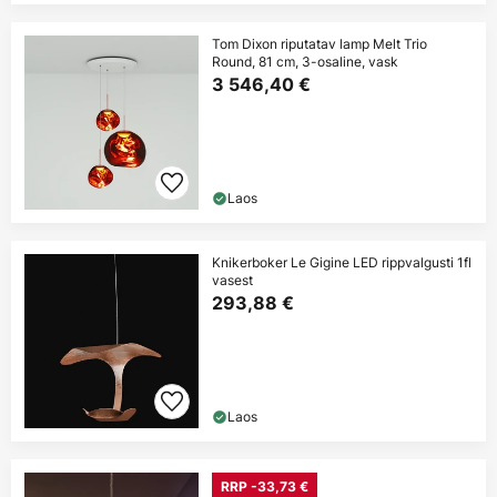
Tom Dixon riputatav lamp Melt Trio
Round, 81 cm, 3-osaline, vask
3 546,40 €
Laos
Knikerboker Le Gigine LED rippvalgusti 1fl
vasest
293,88 €
Laos
RRP -33,73 €