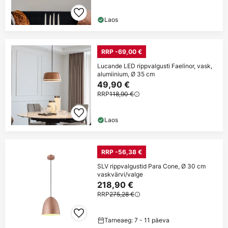
Laos
RRP -69,00 €
Lucande LED rippvalgusti Faelinor, vask,
alumiinium, Ø 35 cm
49,90 €
RRP
118,90 €
Laos
RRP -56,38 €
SLV rippvalgustid Para Cone, Ø 30 cm
vaskvärvi/valge
218,90 €
RRP
275,28 €
Tarneaeg: 7 - 11 päeva