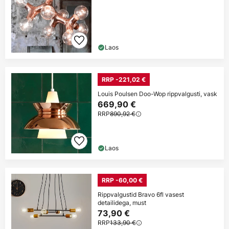
Laos
RRP -221,02 €
Louis Poulsen Doo-Wop rippvalgusti, vask
669,90 €
RRP
890,92 €
Laos
RRP -60,00 €
Rippvalgustid Bravo 6fl vasest
detailidega, must
73,90 €
RRP
133,90 €