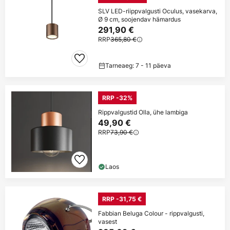
SLV LED-riippvalgusti Oculus, vasekarva,
Ø 9 cm, soojendav hämardus
291,90 €
RRP
365,80 €
Tarneaeg: 7 - 11 päeva
RRP -32%
Rippvalgustid Olla, ühe lambiga
49,90 €
RRP
73,90 €
Laos
RRP -31,75 €
Fabbian Beluga Colour - rippvalgusti,
vasest