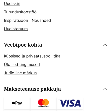
Uudiskiri
Turunduskoostöö
Inspiratsioon
|
Nõuanded
Uudisteruum
Veebipoe kohta
Küpsised ja privaatsuspoliitika
Üldised tingimused
Juriidiline märkus
Makseteenuse pakkuja