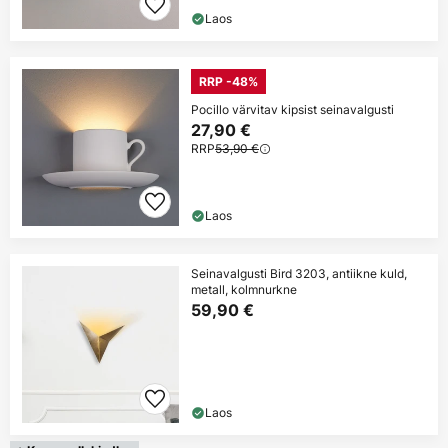
Laos
RRP -48%
Pocillo värvitav kipsist seinavalgusti
27,90 €
RRP
53,90 €
Laos
Seinavalgusti Bird 3203, antiikne kuld,
metall, kolmnurkne
59,90 €
Laos