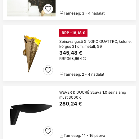
Tarneaeg: 3 - 4 nädalat
RRP -18,18 €
Seinavalgusti GINGKO QUATTRO, kuldne,
kõrgus 31 cm, metall, G9
345,48 €
RRP
363,66 €
Tarneaeg: 2 - 4 nädalat
WEVER & DUCRÉ Scava 1.0 seinalamp
must 3000K
280,24 €
Tarneaeg: 11 - 16 päeva