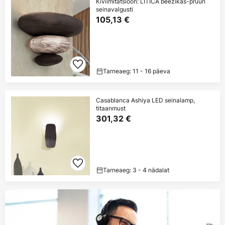
Kiviimitatsioon: LITICA beežikas-pruun
seinavalgusti
105,13 €
Tarneaeg: 11 - 16 päeva
Casablanca Ashiya LED seinalamp,
titaanmust
301,32 €
Tarneaeg: 3 - 4 nädalat