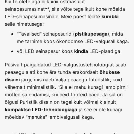
Kui te olete aga niikuinii ostmas uut
seinapesumasinat**, siis võite tegelikult kohe mõelda
LED-seinapesumasinale. Meie poest leiate
kumbki
selle nimetusega:
"Tavalised" seinapesurid (
), mida
pistikupesaga
me tarnime koos ökonoomse LED-valgusallikaga.
või LED seinapesur koos
LED-plaadiga
kindla
Püsivalt paigaldatud LED-valgustustehnoloogiat saab
peaaegu alati kohe ära tunda erakordselt
õhukese
järgi, mis näeb välja peaaegu futuristlik, kuid
disaini
vähemalt minimalistlik. "Siia ei mahu kunagi lambipirn!"
mõtled sa endamisi, kui neid tooteid näed. Ja sul on
õigus! Puristlik disain on tegelikult võimalik ainult
ja see ei ole kunagi
kompaktse LED-tehnoloogiaga
mõeldav "mahuka" lambivalgusallikaga.