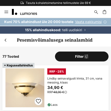
Tasuta kohaletoimetamine tellimustele üle 69 €
Skip
to
Content
Vaata pakkumisi
Kuni 70% allahindlust üle 20 000 tootele
telli uudiskiri
15% allahindluskood:
Pesemisvõimalusega seinalambid
77 Tooted
Filter
+ Koguseallahindlus
RRP -28%
Lindby seinavalgusti Irimia, 31 cm, vana
messing, klaas
34,90 €
RRP
48,90 €
Laos