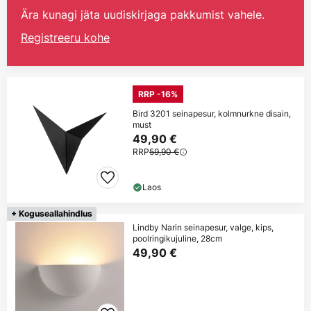
Ära kunagi jäta uudiskirjaga pakkumist vahele.
Registreeru kohe
RRP -16%
Bird 3201 seinapesur, kolmnurkne disain,
must
49,90 €
RRP
59,90 €
Laos
+ Koguseallahindlus
Lindby Narin seinapesur, valge, kips,
poolringikujuline, 28cm
49,90 €