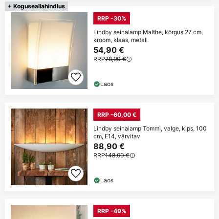
+ Koguseallahindlus
RRP -30%
Lindby seinalamp Malthe, kõrgus 27 cm,
kroom, klaas, metall
54,90 €
RRP
78,90 €
Laos
RRP -60,00 €
Lindby seinalamp Tommi, valge, kips, 100
cm, E14, värvitav
88,90 €
RRP
148,90 €
Laos
RRP -49%