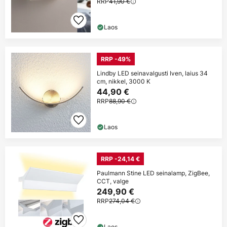
RRP
41,90 €
Laos
RRP -49%
Lindby LED seinavalgusti Iven, laius 34
cm, nikkel, 3000 K
44,90 €
RRP
88,90 €
Laos
RRP -24,14 €
Paulmann Stine LED seinalamp, ZigBee,
CCT, valge
249,90 €
RRP
274,04 €
Laos