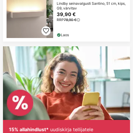
Lindby seinavalgusti Santino, 51 cm, kips,
G9, värvitav
39,90 €
RRP
78,90 €
Laos
uudiskirja tellijatele
15% allahindlust*