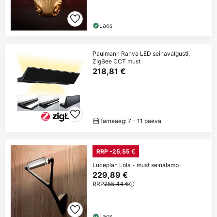
Laos
Paulmann Ranva LED seinavalgusti,
ZigBee CCT must
218,81 €
Tarneaeg: 7 - 11 päeva
RRP -25,55 €
Luceplan Lola - must seinalamp
229,89 €
RRP
255,44 €
Laos