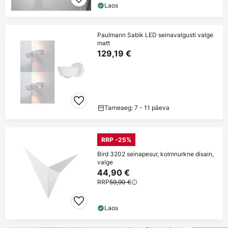
Laos
Paulmann Sabik LED seinavalgusti valge
matt
129,19 €
Tarneaeg: 7 - 11 päeva
RRP -25%
Bird 3202 seinapesur, kolmnurkne disain,
valge
44,90 €
RRP
59,90 €
Laos