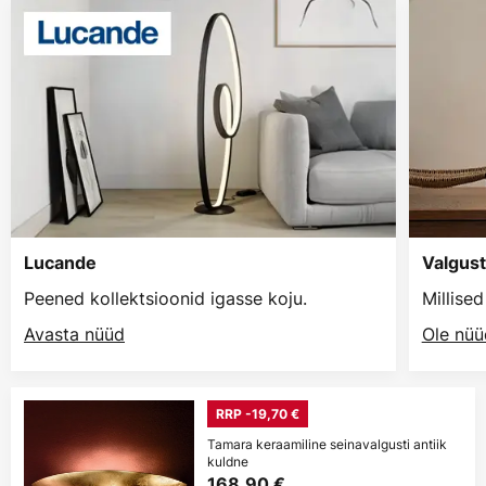
Lucande
Valgust
Peened kollektsioonid igasse koju.
Millise
Avasta nüüd
Ole nüü
RRP -19,70 €
Tamara keraamiline seinavalgusti antiik
kuldne
168,90 €