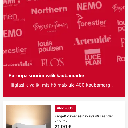
Euroopa suurim valik kaubamärke
Hiiglaslik valik, mis hõlmab üle 400 kaubamärgi.
RRP -60%
Kergelt kumer seinavalgusti Leander,
värvitav
21,90 €