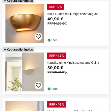
+ Koguseallahindlus
RRP -9%
Kolja kuldse fooliumiga seinavalgusti
49,90 €
RRP
54,90 €
Laos
+ Koguseallahindlus
RRP -42%
Kausikujuline kipsist seinalamp Guilia
39,90 €
RRP
68,90 €
Laos
RRP -46%