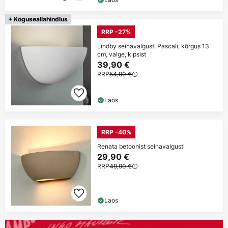
+ Koguseallahindlus
RRP -27%
Lindby seinavalgusti Pascali, kõrgus 13
cm, valge, kipsist
39,90 €
RRP
54,90 €
Laos
RRP -40%
Renata betoonist seinavalgusti
29,90 €
RRP
49,90 €
Laos