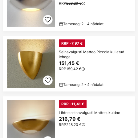
RRP
228,20 €
Tarneaeg: 2 - 4 nädalat
RRP -7,97 €
Seinavalgusti Matteo Piccola kullatud
lehega
151,45 €
RRP
159,42 €
Tarneaeg: 2 - 4 nädalat
RRP -11,41 €
Lihtne seinavalgusti Matteo, kuldne
216,79 €
RRP
228,20 €