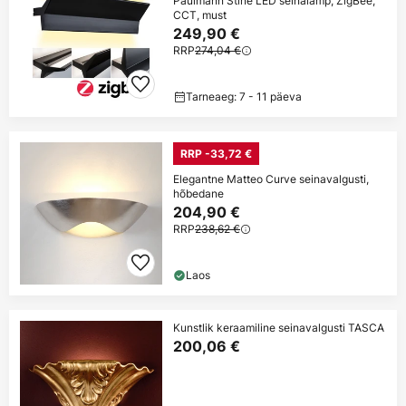
Paulmann Stine LED seinalamp, ZigBee,
CCT, must
249,90 €
RRP
274,04 €
Tarneaeg: 7 - 11 päeva
RRP -33,72 €
Elegantne Matteo Curve seinavalgusti,
hõbedane
204,90 €
RRP
238,62 €
Laos
Kunstlik keraamiline seinavalgusti TASCA
200,06 €