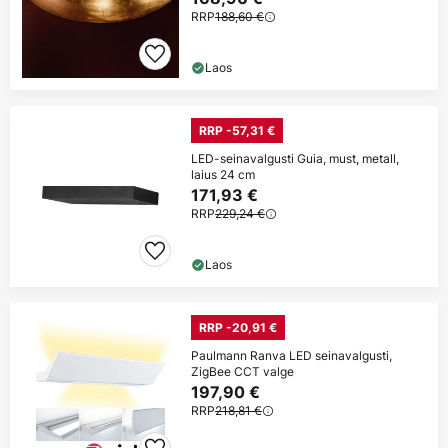
RRP
188,60 €
Laos
RRP -57,31 €
LED-seinavalgusti Guia, must, metall,
laius 24 cm
171,93 €
RRP
229,24 €
Laos
RRP -20,91 €
Paulmann Ranva LED seinavalgusti,
ZigBee CCT valge
197,90 €
RRP
218,81 €