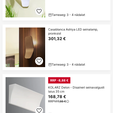
Tarneaeg: 3 - 4 nädalat
Casablanca Ashiya LED seinalamp,
pronksist
301,32 €
Tarneaeg: 3 - 4 nädalat
RRP -8,88 €
KOLARZ Delon - Disaineri seinavalgusti
laius 35 cm
168,78 €
RRP
177,66 €