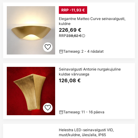
RRP -11,93 €
Elegantne Matteo Curve seinavalgusti,
kuldne
226,69 €
RRP
238,62 €
Tarneaeg: 2 - 4 nädalat
Seinavalgusti Antonie nurgakujuline
kuldse värvusega
126,08 €
Tarneaeg: 11 - 16 päeva
Helestra LED-seinavalgusti VID,
must/kuldne, üles/alla, IP65