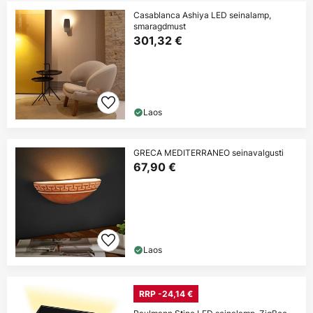
Casablanca Ashiya LED seinalamp,
smaragdmust
301,32 €
Laos
GRECA MEDITERRANEO seinavalgusti
67,90 €
Laos
RRP -24,14 €