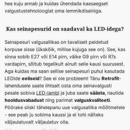
hea kuju annab ja kuidas ühendada kaasaegset
valgustustehnoloogiat oma lemmikdisainiga.
Kas seinapesurid on saadaval ka LED-idega?
Seinapesuri valgusallikas on tavaliselt peidetud
korpuse sisse (ükskõik, millise kujuga see on). See, kas
sinna sobib E27 või E14 pirn, väike G9 pirn või R7s
vardapirn, sõltub tegelikult ainult selle kausi suurusest.
Aga kuidas ma saan sellise seinapesuri puhul kasutada
LEDide
? See ei ole probleem! Tänu
-
eeliseid
Retrofit
lahendusele saate lihtsalt osta oma seinavalgusti
pesale sobiva
LED-lambi
ja juba saate
, nautida
säästa
ning parimat
.
hooldusvabadust
valguskvaliteeti
Pöörake siiski tähelepanu uue valgusallika mõõtmetele
- see peab ju sobima kaussi ja ei tohi näiteks
väljaulatuvalt väljaulatuv olla.