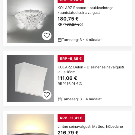
KOLARZ Rococo - stukkseintega
kaunistatud seinavalgusti
180,75 €
RRP
190,27 €
Tarneaeg: 3 - 4 nädalat
RRP -5,85 €
KOLARZ Delon - Disainer seinavalgusti
laius 18cm
111,06 €
RRP
116,91 €
Tarneaeg: 3 - 4 nädalat
RRP -11,41 €
Lihtne seinavalgusti Matteo, hõbedane
216,79 €