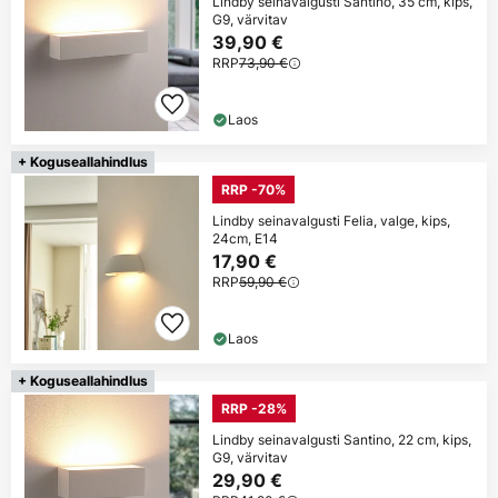
Lindby seinavalgusti Santino, 35 cm, kips,
G9, värvitav
39,90 €
RRP
73,90 €
Laos
+ Koguseallahindlus
RRP -70%
Lindby seinavalgusti Felia, valge, kips,
24cm, E14
17,90 €
RRP
59,90 €
Laos
+ Koguseallahindlus
RRP -28%
Lindby seinavalgusti Santino, 22 cm, kips,
G9, värvitav
29,90 €