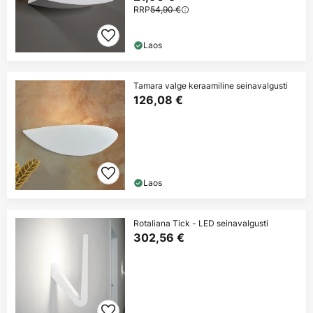
RRP
54,90 €
Laos
Tamara valge keraamiline seinavalgusti
126,08 €
Laos
Rotaliana Tick - LED seinavalgusti
302,56 €