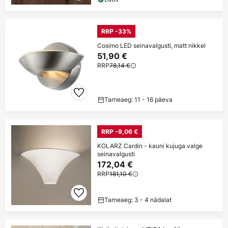
RRP -33%
Cosimo LED seinavalgusti, matt nikkel
51,90 €
RRP
78,14 €
Tarneaeg: 11 - 16 päeva
RRP -9,06 €
KOLARZ Cardin - kauni kujuga valge
seinavalgusti
172,04 €
RRP
181,10 €
Tarneaeg: 3 - 4 nädalat