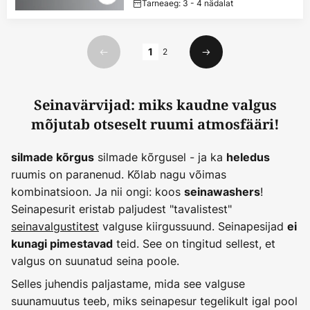
Tarneaeg: 3 - 4 nädalat
Lehekülg
1
2
Eelmine
Järgmine
Seinavärvijad: miks kaudne valgus
mõjutab otseselt ruumi atmosfääri!
silmade kõrgusel - ja ka
silmade kõrgus
heledus
ruumis on paranenud. Kõlab nagu võimas
kombinatsioon. Ja nii ongi: koos
!
seinawashers
Seinapesurit eristab paljudest "tavalistest"
seinavalgustitest
valguse kiirgussuund. Seinapesijad
ei
teid. See on tingitud sellest, et
kunagi pimestavad
valgus on suunatud seina poole.
Selles juhendis paljastame, mida see valguse
suunamuutus teeb, miks seinapesur tegelikult igal pool