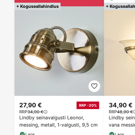
+ Koguseallahindlus
+ Koguseallah
27,90 €
34,90 €
RRP -20%
RRP
34,90 €
RRP
48,90 €
Lindby seinavalgusti Leonor,
Lindby sein
messing, metall, 1-valgusti, 9,5 cm
vana messi
Laos
Laos