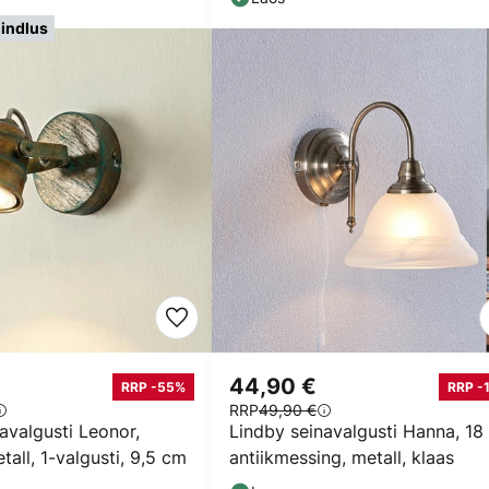
indlus
44,90 €
RRP -55%
RRP -
RRP
49,90 €
avalgusti Leonor,
Lindby seinavalgusti Hanna, 18
tall, 1-valgusti, 9,5 cm
antiikmessing, metall, klaas