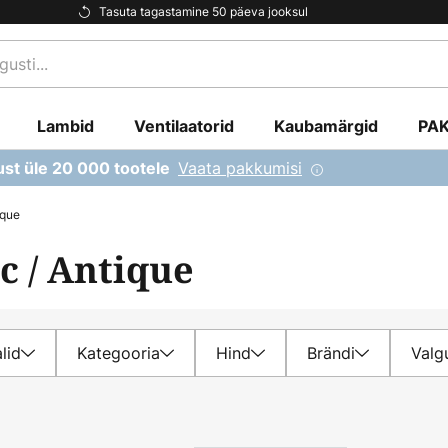
Tasuta tagastamine 50 päeva jooksul
Lambid
Ventilaatorid
Kaubamärgid
PA
Vaata pakkumisi
ust üle 20 000 tootele
ique
c / Antique
lid
Kategooria
Hind
Brändi
Valgu