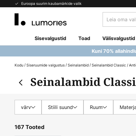
Skip
Euroopa suurim kaubamärkide valik
to
Leia
Content
oma
valgusti...
Sisevalgustid
Toad
Välisvalgustid
Kuni 70% allahindl
Kodu
Siseruumide valgustus
Seinalambid
Seinalambid Classic / Ant
Seinalambid Classi
värv
Stiili suund
Ruum
Materja
167 Tooted