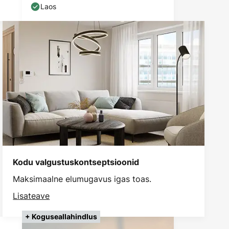
Laos
Kodu valgustuskontseptsioonid
Maksimaalne elumugavus igas toas.
Lisateave
+ Koguseallahindlus