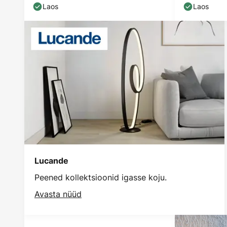
Laos
Laos
Lucande
Peened kollektsioonid igasse koju.
Avasta nüüd