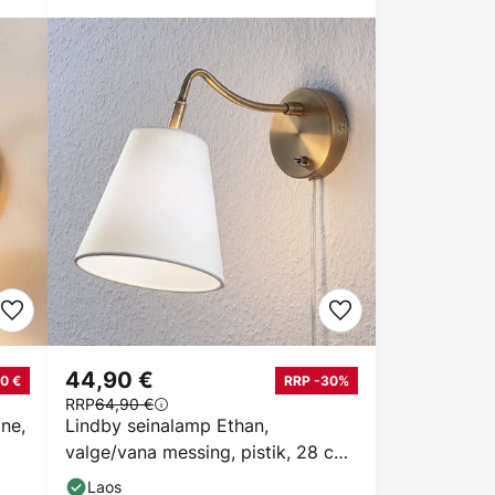
44,90 €
0 €
RRP -30%
RRP
64,90 €
ne,
Lindby seinalamp Ethan,
valge/vana messing, pistik, 28 cm,
E14
Laos