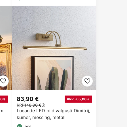
83,90 €
20%
RRP -65,00 €
RRP
148,90 €
cm,
Lucande LED pildivalgusti Dimitrij,
kumer, messing, metall
Laos