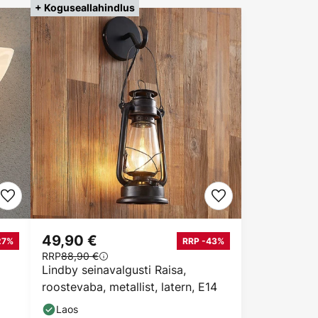
+ Koguseallahindlus
49,90 €
27%
RRP -43%
RRP
88,90 €
Lindby seinavalgusti Raisa,
roostevaba, metallist, latern, E14
Laos