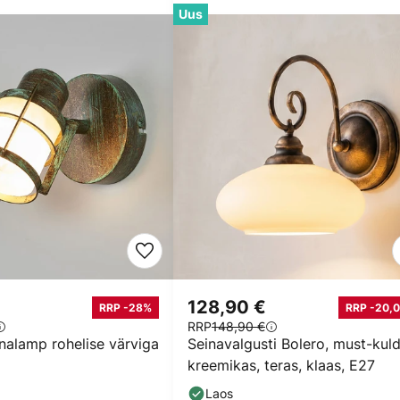
Uus
128,90 €
RRP -28%
RRP -20,0
RRP
148,90 €
inalamp rohelise värviga
Seinavalgusti Bolero, must-kuld
kreemikas, teras, klaas, E27
Laos