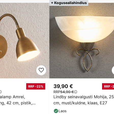
+ Koguseallahindlus
39,90 €
RRP -22%
RRP -
RRP
54,90 €
nalamp Amrei,
Lindby seinavalgusti Mohija, 25
ng, 42 cm, pistik,
cm, must/kuldne, klaas, E27
Laos