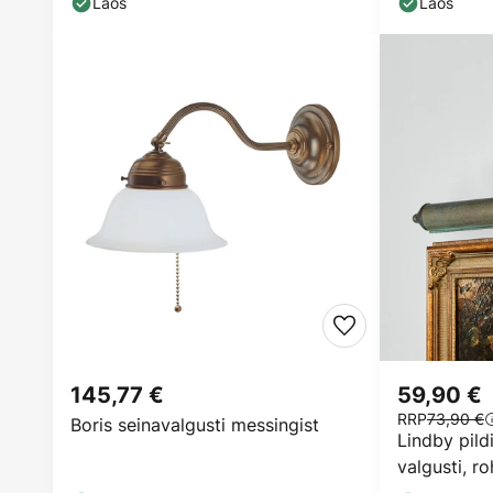
Laos
Laos
145,77 €
59,90 €
RRP
73,90 €
Boris seinavalgusti messingist
Lindby pild
valgusti, ro