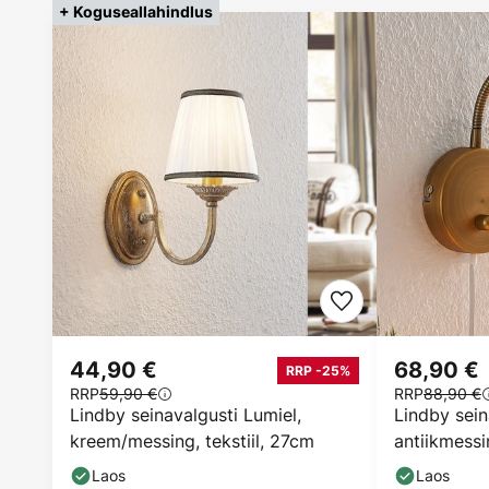
+ Koguseallahindlus
44,90 €
68,90 €
RRP -25%
RRP
59,90 €
RRP
88,90 €
Lindby seinavalgusti Lumiel,
Lindby sei
kreem/messing, tekstiil, 27cm
antiikmessi
timmitav
Laos
Laos