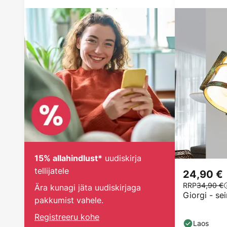
uudiskirja
15% allahindlust*
tellijatele
24,90 €
RRP
34,90 €
Ära kunagi jäta uudiskirjaga
Giorgi - se
pakkumist vahele.
Registreeru kohe
Laos