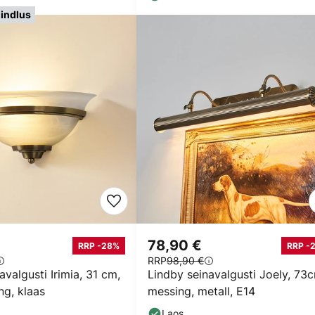
indlus
78,90 €
RRP -28%
RRP -
RRP
98,90 €
avalgusti Irimia, 31 cm,
Lindby seinavalgusti Joely, 73
ng, klaas
messing, metall, E14
Laos