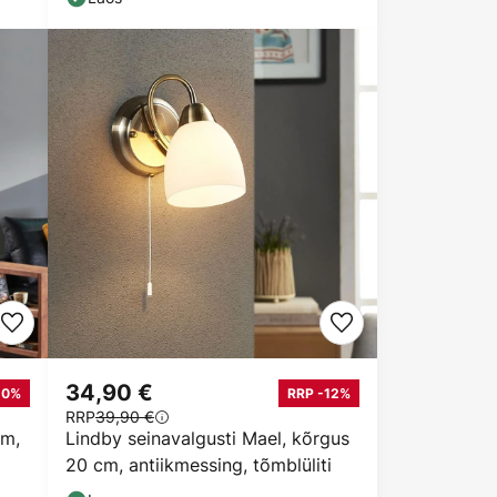
34,90 €
10%
RRP -12%
RRP
39,90 €
 m,
Lindby seinavalgusti Mael, kõrgus
20 cm, antiikmessing, tõmblüliti