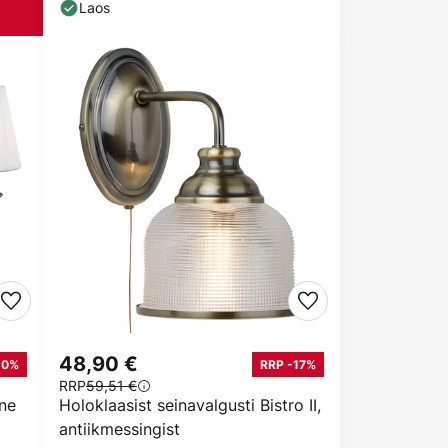
Laos
48,90 €
20%
RRP -17%
RRP
59,51 €
ine
Holoklaasist seinavalgusti Bistro II,
antiikmessingist