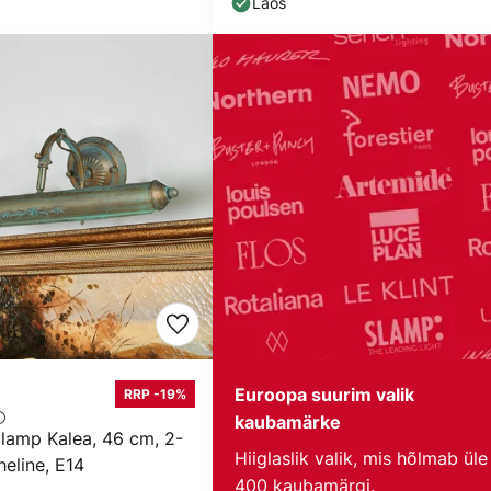
Laos
Euroopa suurim valik
RRP -19%
kaubamärke
ilamp Kalea, 46 cm, 2-
Hiiglaslik valik, mis hõlmab üle
heline, E14
400 kaubamärgi.