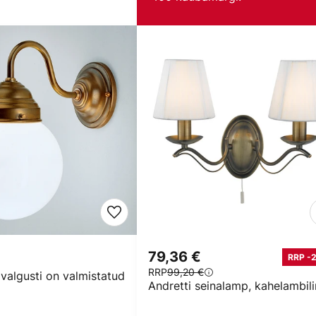
79,36 €
RRP -
RRP
99,20 €
 valgusti on valmistatud
Andretti seinalamp, kahelambil