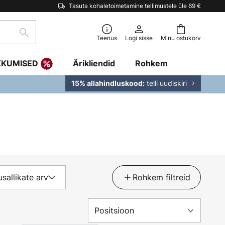
Tasuta kohaletoimetamine tellimustele üle 69 €
Otsi
Teenus
Logi sisse
Minu ostukorv
KKUMISED
Ärikliendid
Rohkem
telli uudiskiri
15% allahindluskood:
sallikate arv
Rohkem filtreid