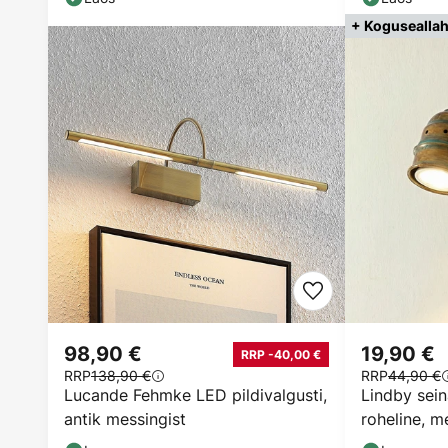
+ Koguseallah
98,90 €
19,90 €
RRP -40,00 €
RRP
138,90 €
RRP
44,90 €
Lucande Fehmke LED pildivalgusti,
Lindby sein
antik messingist
roheline, me