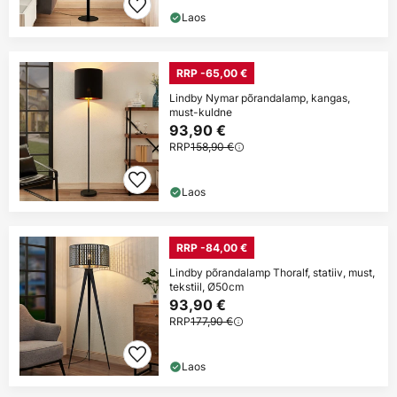
Laos
RRP -65,00 €
Lindby Nymar põrandalamp, kangas,
must-kuldne
93,90 €
RRP
158,90 €
Laos
RRP -84,00 €
Lindby põrandalamp Thoralf, statiiv, must,
tekstiil, Ø50cm
93,90 €
RRP
177,90 €
Laos