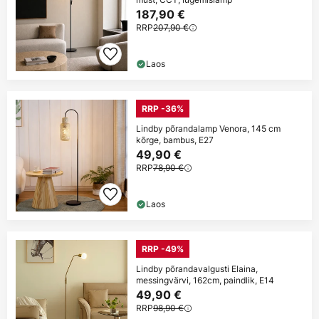
187,90 €
RRP
207,90 €
Laos
RRP -36%
Lindby põrandalamp Venora, 145 cm
kõrge, bambus, E27
49,90 €
RRP
78,90 €
Laos
RRP -49%
Lindby põrandavalgusti Elaina,
messingvärvi, 162cm, paindlik, E14
49,90 €
RRP
98,90 €