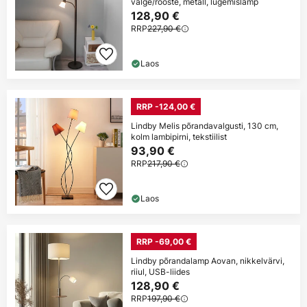
valge/rooste, metall, lugemislamp
128,90 €
RRP
227,90 €
Laos
RRP -124,00 €
Lindby Melis põrandavalgusti, 130 cm,
kolm lambipirni, tekstiilist
93,90 €
RRP
217,90 €
Laos
RRP -69,00 €
Lindby põrandalamp Aovan, nikkelvärvi,
riiul, USB-liides
128,90 €
RRP
197,90 €