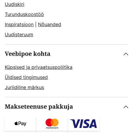
Uudiskiri
Turunduskoostöö
Inspiratsioon
|
Nõuanded
Uudisteruum
Veebipoe kohta
Küpsised ja privaatsuspoliitika
Üldised tingimused
Juriidiline märkus
Makseteenuse pakkuja