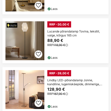
Laos
RRP -30,00 €
Lucande põrandalamp Tovina, tekstiil,
valge, kõrgus 165 cm
88,90 €
RRP
118,90 €
Laos
RRP -39,00 €
Lindby LED-põrandalamp Jonne,
kandiline, lugemiskäepide, dimmeriga,
180 cm
128,90 €
RRP
167,90 €
Laos