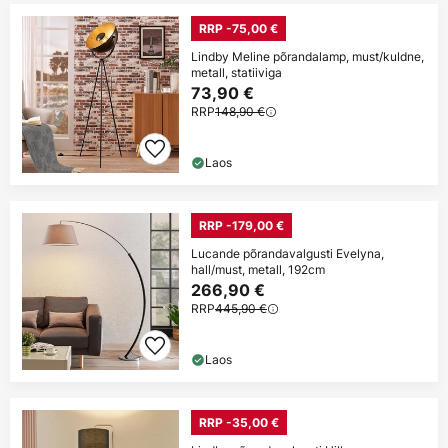
RRP -75,00 €
Lindby Meline põrandalamp, must/kuldne,
metall, statiiviga
73,90 €
RRP
148,90 €
Laos
RRP -179,00 €
Lucande põrandavalgusti Evelyna,
hall/must, metall, 192cm
266,90 €
RRP
445,90 €
Laos
RRP -35,00 €