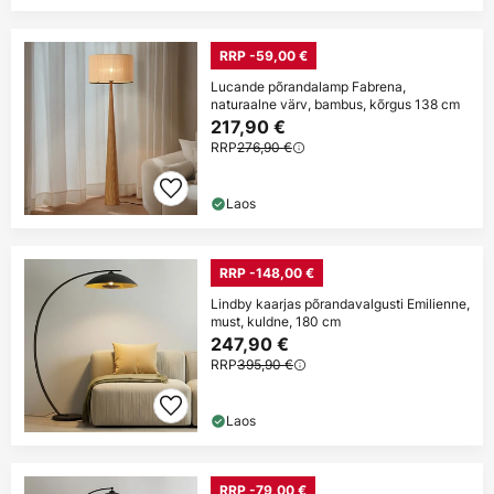
RRP -59,00 €
Lucande põrandalamp Fabrena,
naturaalne värv, bambus, kõrgus 138 cm
217,90 €
RRP
276,90 €
Laos
RRP -148,00 €
Lindby kaarjas põrandavalgusti Emilienne,
must, kuldne, 180 cm
247,90 €
RRP
395,90 €
Laos
RRP -79,00 €