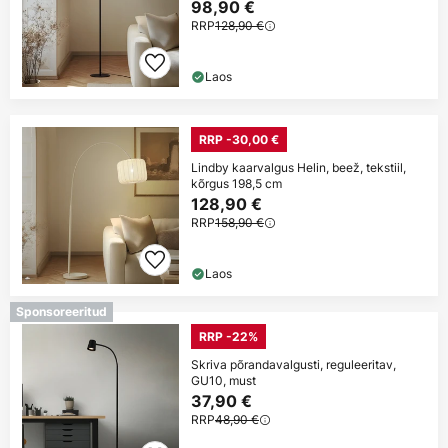
98,90 €
RRP
128,90 €
Laos
RRP -30,00 €
Lindby kaarvalgus Helin, beež, tekstiil,
kõrgus 198,5 cm
128,90 €
RRP
158,90 €
Laos
Sponsoreeritud
RRP -22%
Skriva põrandavalgusti, reguleeritav,
GU10, must
37,90 €
RRP
48,90 €