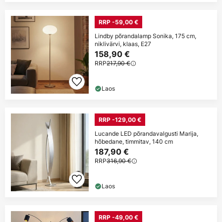
RRP -59,00 €
Lindby põrandalamp Sonika, 175 cm,
niklivärvi, klaas, E27
158,90 €
RRP
217,90 €
Laos
RRP -129,00 €
Lucande LED põrandavalgusti Marija,
hõbedane, timmitav, 140 cm
187,90 €
RRP
316,90 €
Laos
RRP -49,00 €