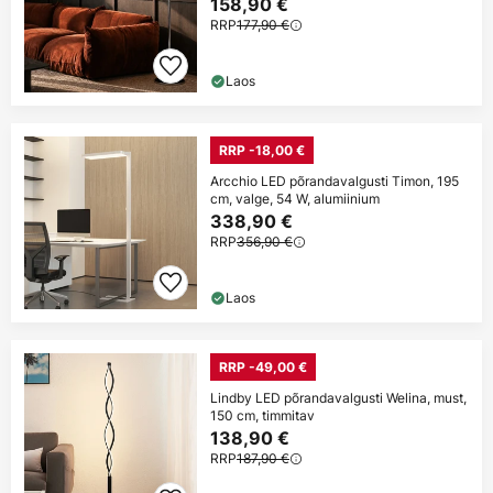
158,90 €
RRP
177,90 €
Laos
RRP -18,00 €
Arcchio LED põrandavalgusti Timon, 195
cm, valge, 54 W, alumiinium
338,90 €
RRP
356,90 €
Laos
RRP -49,00 €
Lindby LED põrandavalgusti Welina, must,
150 cm, timmitav
138,90 €
RRP
187,90 €