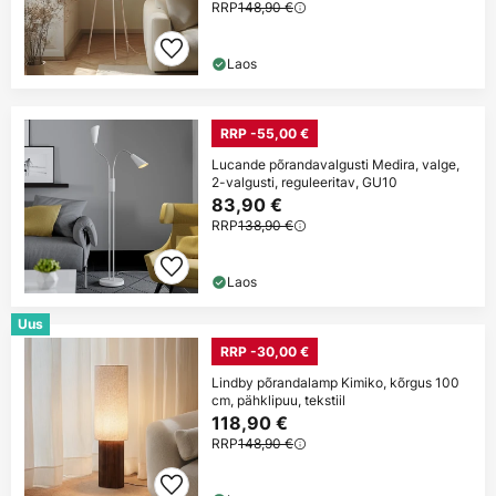
RRP
148,90 €
Laos
RRP -55,00 €
Lucande põrandavalgusti Medira, valge,
2-valgusti, reguleeritav, GU10
83,90 €
RRP
138,90 €
Laos
Uus
RRP -30,00 €
Lindby põrandalamp Kimiko, kõrgus 100
cm, pähklipuu, tekstiil
118,90 €
RRP
148,90 €