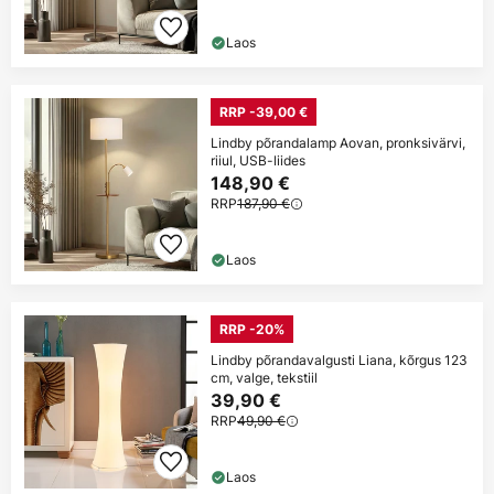
Laos
RRP -39,00 €
Lindby põrandalamp Aovan, pronksivärvi,
riiul, USB-liides
148,90 €
RRP
187,90 €
Laos
RRP -20%
Lindby põrandavalgusti Liana, kõrgus 123
cm, valge, tekstiil
39,90 €
RRP
49,90 €
Laos