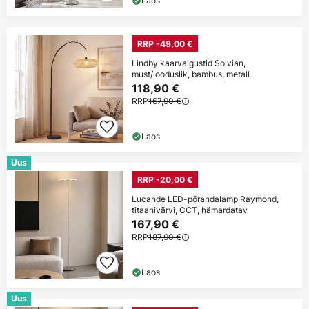
Laos
RRP -49,00 €
Lindby kaarvalgustid Solvian,
must/looduslik, bambus, metall
118,90 €
RRP
167,90 €
Laos
Uus
RRP -20,00 €
Lucande LED-põrandalamp Raymond,
titaanivärvi, CCT, hämardatav
167,90 €
RRP
187,90 €
Laos
Uus