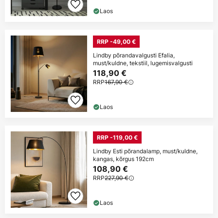
Laos
RRP -49,00 €
Lindby põrandavalgusti Efalia,
must/kuldne, tekstiil, lugemisvalgusti
118,90 €
RRP
167,90 €
Laos
RRP -119,00 €
Lindby Esti põrandalamp, must/kuldne,
kangas, kõrgus 192cm
108,90 €
RRP
227,90 €
Laos