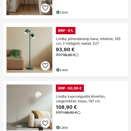
Laos
RRP -5%
Lindby põrandalamp Isara, roheline, 165
cm, 2-hõõgniit, metall, E27
93,90 €
RRP
98,90 €
Laos
RRP -50,00 €
Lindby kaarvalgustid Alverton,
valge/nikkel, klaas, 197 cm
108,90 €
RRP
158,90 €
Laos