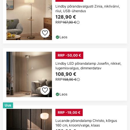
Lindby põrandavalgusti Zinia, niklivärvi,
riiul, USB-ühendus
128,90 €
RRP
167,90 €
Laos
RRP -50,00 €
Lindby LED põrandalamp Josefin, nikkel,
lugemisvalgus, dimmerdatav
108,90 €
RRP
158,90 €
Laos
Uus
RRP -19,00 €
Lucande põrandalamp Christo, kõrgus
160 cm, kroom/valge, klaas