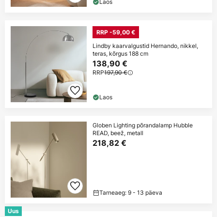
Laos
RRP -59,00 €
Lindby kaarvalgustid Hernando, nikkel,
teras, kõrgus 188 cm
138,90 €
RRP
197,90 €
Laos
Globen Lighting põrandalamp Hubble
READ, beež, metall
218,82 €
Tarneaeg: 9 - 13 päeva
Uus