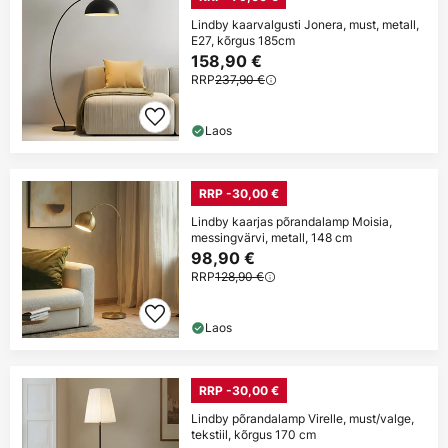
Lindby kaarvalgusti Jonera, must, metall,
E27, kõrgus 185cm
158,90 €
RRP
237,90 €
Laos
RRP -30,00 €
Lindby kaarjas põrandalamp Moisia,
messingvärvi, metall, 148 cm
98,90 €
RRP
128,90 €
Laos
RRP -30,00 €
Lindby põrandalamp Virelle, must/valge,
tekstiil, kõrgus 170 cm