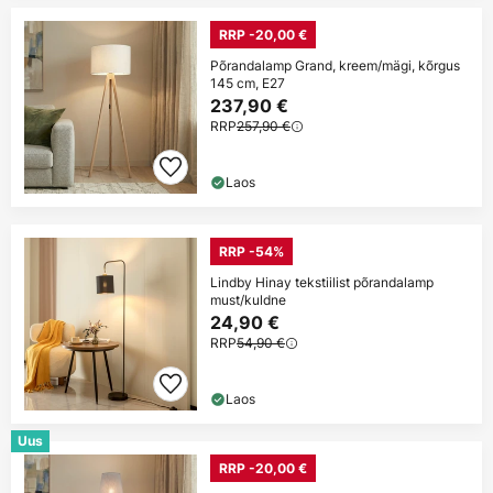
RRP -20,00 €
Põrandalamp Grand, kreem/mägi, kõrgus
145 cm, E27
237,90 €
RRP
257,90 €
Laos
RRP -54%
Lindby Hinay tekstiilist põrandalamp
must/kuldne
24,90 €
RRP
54,90 €
Laos
Uus
RRP -20,00 €