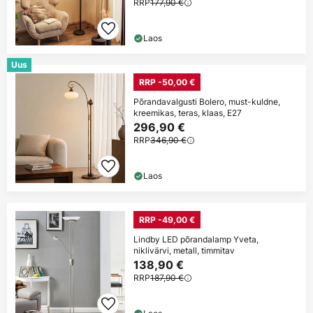
RRP
177,90 €
Laos
Uus
RRP -50,00 €
Põrandavalgusti Bolero, must-kuldne,
kreemikas, teras, klaas, E27
296,90 €
RRP
346,90 €
Laos
RRP -49,00 €
Lindby LED põrandalamp Yveta,
niklivärvi, metall, timmitav
138,90 €
RRP
187,90 €