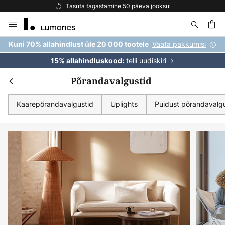
Tasuta kohaletoimetamine tellimustele üle 69 €
Skip
to
Content
Vaata pakkumisi
Kuni 70% allahindlust üle 20 000 tootele
telli uudiskiri
15% allahindluskood:
Põrandavalgustid
Kaarepõrandavalgustid
Uplights
Puidust põrandavalgu