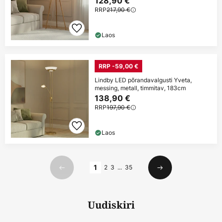
128,90 €
RRP
217,90 €
Laos
RRP -59,00 €
Lindby LED põrandavalgusti Yveta,
messing, metall, timmitav, 183cm
138,90 €
RRP
197,90 €
Laos
Lehekülg
1
2
3
...
35
Eelmine
Järgmine
Uudiskiri