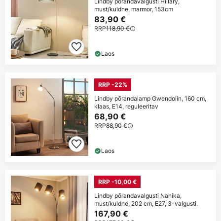
Lindby põrandavalgusti Hillary,
must/kuldne, marmor, 153cm
83,90 €
RRP
118,90 €
Laos
RRP -22%
Lindby põrandalamp Gwendolin, 160 cm,
klaas, E14, reguleeritav
68,90 €
RRP
88,90 €
Laos
RRP -10,00 €
Lindby põrandavalgusti Nanika,
must/kuldne, 202 cm, E27, 3-valgusti.
167,90 €