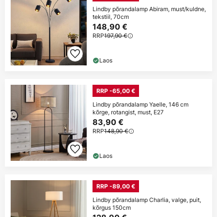
Lindby põrandalamp Abiram, must/kuldne,
tekstiil, 70cm
148,90 €
RRP
197,90 €
Laos
RRP -65,00 €
Lindby põrandalamp Yaelle, 146 cm
kõrge, rotangist, must, E27
83,90 €
RRP
148,90 €
Laos
RRP -89,00 €
Lindby põrandalamp Charlia, valge, puit,
kõrgus 150cm