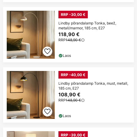
RRP -30,00 €
Lindby põrandalamp Tonka, beež,
metall/marmor, 185 cm, E27
118,90 €
RRP
148,90 €
Laos
RRP -40,00 €
Lindby põrandalamp Tonka, must, metall,
185 cm, E27
108,90 €
RRP
148,90 €
Laos
RRP -39,00 €