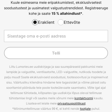
Kuule esimesena meie eripakkumistest, eksklusiivsetest
soodustustest ja uusimatest valgustustrendidest. Registreeruge
kohe ja saate
.
15 % allahindlust*
Eraklient
Ettevõte
Telli
Liitu Lumories.ee uudiskirjaga ja saa suurepäraseid pakkumisi meie
lampide ja valgustite, ventilaatorite, LED-valgustite, nutikodu toodete ja
palju muud! Saate eksklusiivseid soodustusi, tootesoovitusi ja inspireerivat
sisu. Väärtusliku kliendina hindame teie tagasisidet ja võime pärast ostu
sooritamist pöörduda teie poole tooteülevaate saamiseks. Võite igal ajal
tellimuse tühistada, klõpsates iga uudiskirja lõpus oleval tellimuse
tühistamise lingil või saates meile sõnumi meie
kontaktvormi
kaudu.
Lisateavet leiate meie
privaatsuspoliitikast
.
*Miinimumtellimuse väärtus 99 €, ei kehti nende
tootjate
puhul.