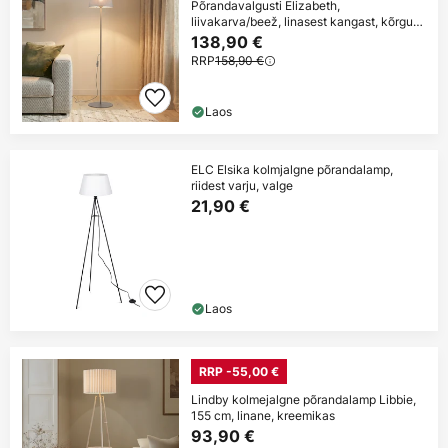
Põrandavalgusti Elizabeth,
liivakarva/beež, linasest kangast, kõrgus
152 cm, E27
138,90 €
RRP
158,90 €
Laos
ELC Elsika kolmjalgne põrandalamp,
riidest varju, valge
21,90 €
Laos
RRP -55,00 €
Lindby kolmejalgne põrandalamp Libbie,
155 cm, linane, kreemikas
93,90 €