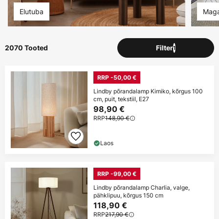
Elutuba
Maga
2070 Tooted
Filter
1
RRP -50,00 €
Lindby põrandalamp Kimiko, kõrgus 100
cm, puit, tekstiil, E27
98,90 €
RRP
148,90 €
Laos
RRP -99,00 €
Lindby põrandalamp Charlia, valge,
pähklipuu, kõrgus 150 cm
118,90 €
RRP
217,90 €