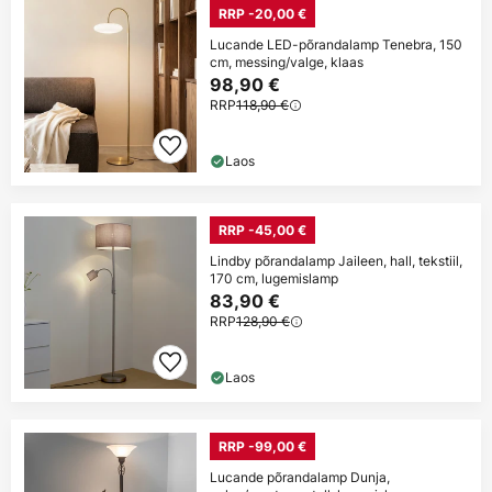
RRP -20,00 €
Lucande LED-põrandalamp Tenebra, 150
cm, messing/valge, klaas
98,90 €
RRP
118,90 €
Laos
RRP -45,00 €
Lindby põrandalamp Jaileen, hall, tekstiil,
170 cm, lugemislamp
83,90 €
RRP
128,90 €
Laos
RRP -99,00 €
Lucande põrandalamp Dunja,