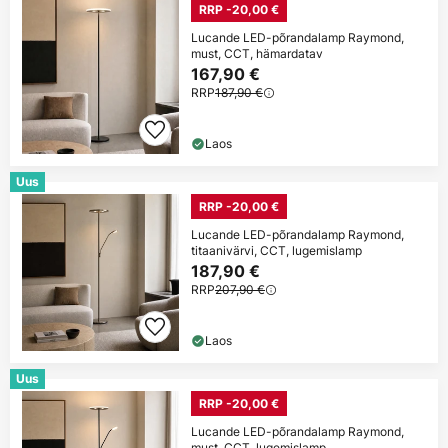
RRP -20,00 €
Lucande LED-põrandalamp Raymond,
must, CCT, hämardatav
167,90 €
RRP
187,90 €
Laos
Uus
RRP -20,00 €
Lucande LED-põrandalamp Raymond,
titaanivärvi, CCT, lugemislamp
187,90 €
RRP
207,90 €
Laos
Uus
RRP -20,00 €
Lucande LED-põrandalamp Raymond,
must, CCT, lugemislamp